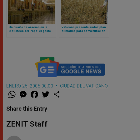
Un cuarto de oración en la
Vaticano presenta audaz plan
Biblioteca del Papa: el gesto
climático para convertirse en
del Vaticano hacia los
primer Estado Carbono Neutral
musulmanes desata polémica
del mundo
ENERO 25, 2005 00:00
CIUDAD DEL VATICANO
W
M
F
T
S
h
e
a
w
h
a
s
c
i
a
t
s
e
t
r
Share this Entry
s
e
b
t
e
A
n
o
e
p
g
o
r
ZENIT Staff
p
e
k
r