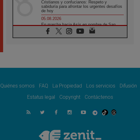
Cristianos y confucianos: Respeto y
sabiduría para afrontar los urgentes desafíos
de hoy
05.08.2026
En marcha hacia Asís en nombre de San
Francisco, a la espera de León
05.08.2026
Venezuela, Padre Pagniello: "En medio del
dolor, una Iglesia que no se rinde"
05.08.2026
La Fuerza del "Círculo de Héroes" con el
Papa en la Audiencia General
05.08.2026
Nuncio en Ucrania: Preocupa escuchar a
quienes bendicen la guerra
Quiénes somos
FAQ
La Propiedad
Los servicios
Difusión
05.08.2026
Estatus legal
Copyright
Contáctenos
Ucrania: Ataque masivo en Kyiv durante la
noche
05.08.2026
Colombo: "La visita del Papa a Argentina
llevará un mensaje de paz y dignidad
humana"
05.08.2026
Iglesia en Uruguay: la visita del Papa