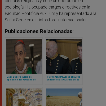
ciencias religiosas y tiene un doctorado en
sociología. Ha ocupado cargos directivos en la
Facultad Pontificia Auxilium y ha representado a la
Santa Sede en distintos foros internacionales.
Publicaciones Relacionadas:
Caso Becciu: juicio de
[FOTOGALERÍA] Así es el nuevo
apelación del Vaticano se
uniforme de la Guardia Suiza
adentra en aguas inexploradas
del Papa
en medio de cuestionamientos
sobre el papel de la fiscalía