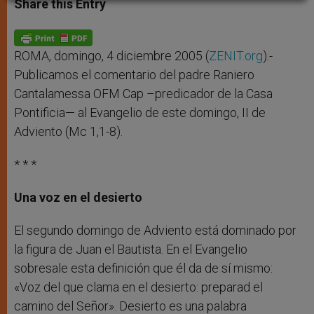
Share this Entry
s
e
b
t
e
A
n
o
e
p
g
o
r
p
e
k
r
ROMA, domingo, 4 diciembre 2005 (
ZENIT.org
).-
Publicamos el comentario del padre Raniero
Cantalamessa OFM Cap –predicador de la Casa
Pontificia— al Evangelio de este domingo, II de
Adviento (Mc 1,1-8).
* * *
Una voz en el desierto
El segundo domingo de Adviento está dominado por
la figura de Juan el Bautista. En el Evangelio
sobresale esta definición que él da de sí mismo:
«Voz del que clama en el desierto: preparad el
camino del Señor». Desierto es una palabra