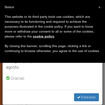
ES
Notice
×
x
Aviso importante
This website or its third party tools use cookies, which are
necessary to its functioning and required to achieve the
Del 27 de julio al 7 de agosto haremos la pausa
purposes illustrated in the cookie policy. If you want to know
Predicador del Papa: Una voz en
anual, aprovechando que en el periodo de verano
more or withdraw your consent to all or some of the cookies,
please refer to the
cookie policy
.
se generan menos informaciones y también el
el desierto
consumo de las mismas disminuye.
By closing this banner, scrolling this page, clicking a link or
continuing to browse otherwise, you agree to the use of cookies.
Retomamos el trabajo ordinario de las ediciones
El padre Raniero Cantalamessa
en inglés y español de ZENIT el lunes 10 de
comenta el Evangelio del próximo
agosto.
domingo
Gracias.
DICIEMBRE 04, 2005 00:00
ZENIT STAFF
ESPIRITUALIDAD
W
M
F
T
S
h
e
a
w
h
Entendido
a
s
c
i
a
t
s
e
t
r