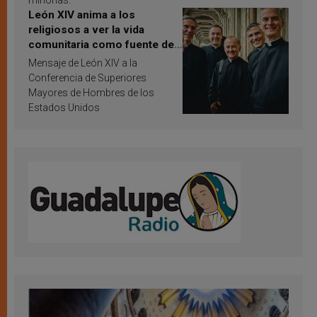
minorías.
León XIV anima a los
religiosos a ver la vida
comunitaria como fuente de
inspiración y santificación
Mensaje de León XIV a la
Conferencia de Superiores
Mayores de Hombres de los
Estados Unidos