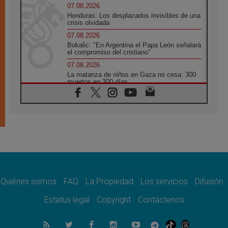
07.08.2026
Honduras: Los desplazados invisibles de una
crisis olvidada
07.08.2026
Bokalic: "En Argentina el Papa León señalará
el compromiso del cristiano"
07.08.2026
La matanza de niños en Gaza no cesa: 300
muertos en 300 días
07.08.2026
Tagle: La guerra desfigura el mundo, solo la
revelación de Dios lo transfigura
07.08.2026
Presentada la Trienal de Arte de las
Universidades Católicas: «Exercises in
Empathy»
07.08.2026
Fortunatus Nwachukwu: la comunicación
como misión al servicio del Evangelio
Quiénes somos
FAQ
La Propiedad
Los servicios
Difusión
07.08.2026
Estatus legal
Copyright
Contáctenos
SIGNIS 2026, dar voz a las religiosas en el
espacio público
07.08.2026