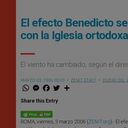
El efecto Benedicto se 
con la Iglesia ortodox
El viento ha cambiado, según el dir
MARZO 03, 2006 00:00
ZENIT STAFF
CIUDAD DEL 
W
M
F
T
S
h
e
a
w
h
a
s
c
i
a
t
s
e
t
r
Share this Entry
s
e
b
t
e
A
n
o
e
p
g
o
r
p
e
k
ROMA, viernes, 3 marzo 2006 (
ZENIT.org
).- El e
r