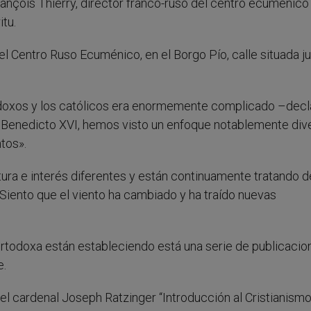
François Thierry, director franco-ruso del centro ecuménico
itu.
l Centro Ruso Ecuménico, en el Borgo Pío, calle situada ju
todoxos y los católicos era enormemente complicado –decl
pa Benedicto XVI, hemos visto un enfoque notablemente div
tos».
ra e interés diferentes y están continuamente tratando d
ento que el viento ha cambiado y ha traído nuevas
y ortodoxa están estableciendo está una serie de publicacio
e.
el cardenal Joseph Ratzinger “Introducción al Cristianismo