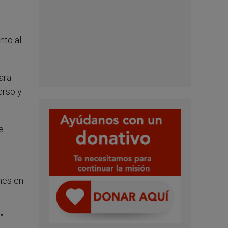
nto al
ara
erso y
e
nes en
” –