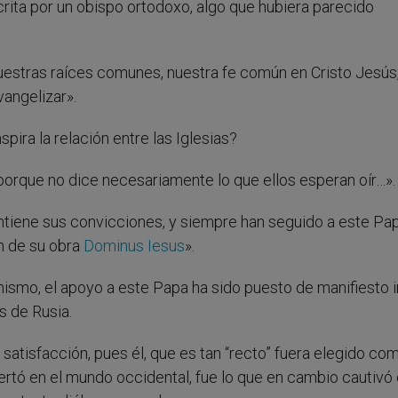
crita por un obispo ortodoxo, algo que hubiera parecido
uestras raíces comunes, nuestra fe común en Cristo Jesús,
vangelizar».
ira la relación entre las Iglesias?
porque no dice necesariamente lo que ellos esperan oír…».
tiene sus convicciones, y siempre han seguido a este Pa
n de su obra
Dominus Iesus
».
ismo, el apoyo a este Papa ha sido puesto de manifiesto 
s de Rusia.
satisfacción, pues él, que es tan “recto” fuera elegido co
rtó en el mundo occidental, fue lo que en cambio cautivó 