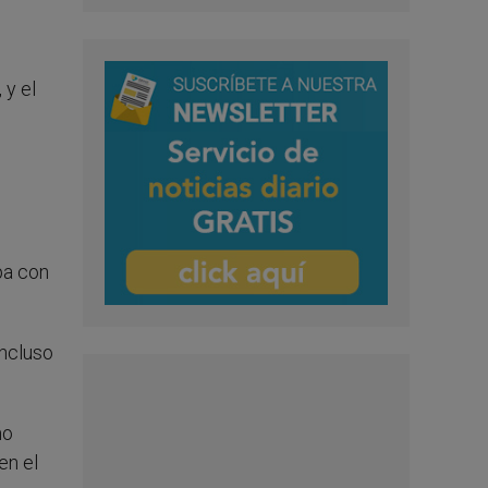
 y el
pa con
incluso
mo
en el