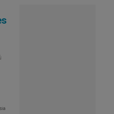
es
ú
sia