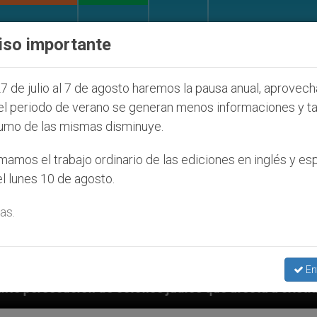
IGLESIA Y MUNDO
DOCUMENTOS
DONATIVOS
iso importante
7 de julio al 7 de agosto haremos la pausa anual, aprovec
el periodo de verano se generan menos informaciones y t
umo de las mismas disminuye.
amos el trabajo ordinario de las ediciones en inglés y es
l lunes 10 de agosto.
as.
En
nos judíos que afecta a cristianos (y no sólo) en Tie