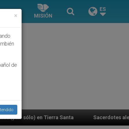
ES
×
MISIÓN
hando
ambién
pañol de
tendido
rra Santa
Sacerdotes alemanes fieles al Papa co