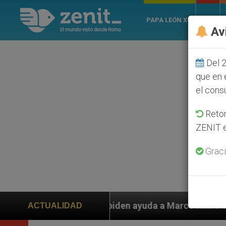
PAPA LEÓN XIV
ROMA
Av
Del 2
que en 
el cons
Retom
ZENIT e
Graci
os piden ayuda a Marco Rubio ante persecución de colo
ACTUALIDAD