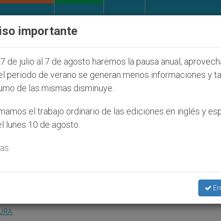
IGLESIA Y MUNDO
DOCUMENTOS
DONATIVOS
iso importante
olonos judíos que afecta a cristianos (y no sólo) en 
7 de julio al 7 de agosto haremos la pausa anual, aprovec
el periodo de verano se generan menos informaciones y t
umo de las mismas disminuye.
sus raíces a una sociedad
amos el trabajo ordinario de las ediciones en inglés y es
l lunes 10 de agosto.
as.
 a la abadía benedictina de Downside
En
TURA