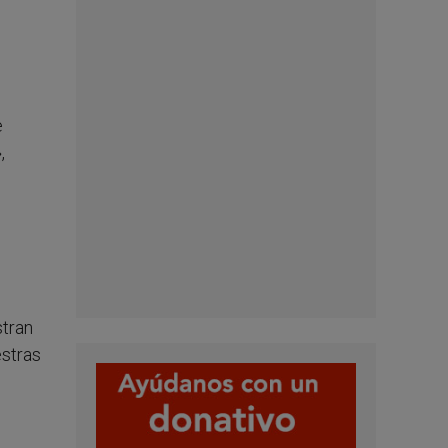
e
,
stran
estras