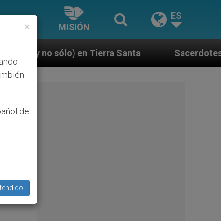
ES
×
MISIÓN
Tierra Santa
Sacerdotes alemanes fieles al Pap
hando
ambién
pañol de
tendido