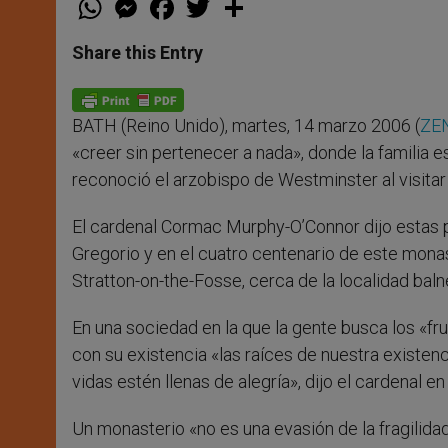
h
e
a
w
h
a
s
c
i
a
t
s
e
t
r
Share this Entry
s
e
b
t
e
A
n
o
e
p
g
o
r
p
e
k
BATH (Reino Unido), martes, 14 marzo 2006 (
ZEN
r
«creer sin pertenecer a nada», donde la familia e
reconoció el arzobispo de Westminster al visita
El cardenal Cormac Murphy-O’Connor dijo estas pa
Gregorio y en el cuatro centenario de este monast
Stratton-on-the-Fosse, cerca de la localidad balne
En una sociedad en la que la gente busca los «f
con su existencia «las raíces de nuestra existen
vidas estén llenas de alegría», dijo el cardenal en
Un monasterio «no es una evasión de la fragilida