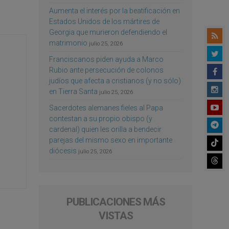
Aumenta el interés por la beatificación en
Estados Unidos de los mártires de
Georgia que murieron defendiendo el
matrimonio
julio 25, 2026
Franciscanos piden ayuda a Marco
Rubio ante persecución de colonos
judíos que afecta a cristianos (y no sólo)
en Tierra Santa
julio 25, 2026
Sacerdotes alemanes fieles al Papa
contestan a su propio obispo (y
cardenal) quien les orilla a bendecir
parejas del mismo sexo en importante
diócesis
julio 25, 2026
PUBLICACIONES MÁS
VISTAS