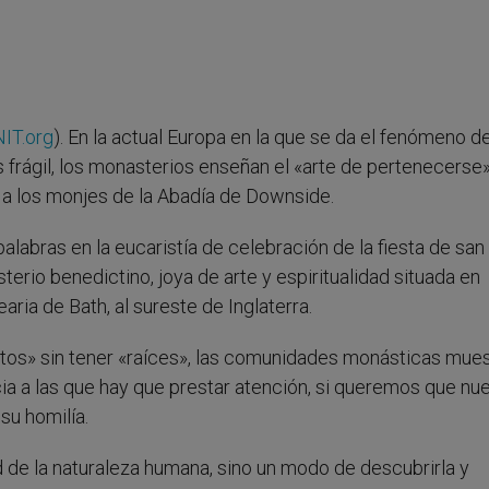
IT.org
). En la actual Europa en la que se da el fenómeno d
s frágil, los monasterios enseñan el «arte de pertenecerse»
r a los monjes de la Abadía de Downside.
labras en la eucaristía de celebración de la fiesta de san
erio benedictino, joya de arte y espiritualidad situada en
aria de Bath, al sureste de Inglaterra.
rutos» sin tener «raíces», las comunidades monásticas mue
cia a las que hay que prestar atención, si queremos que nu
 su homilía.
d de la naturaleza humana, sino un modo de descubrirla y