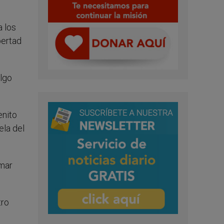
a los
bertad
algo
enito
ela del
rmar
tro