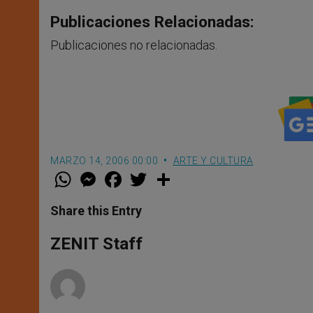
Publicaciones Relacionadas:
Publicaciones no relacionadas.
MARZO 14, 2006 00:00
ARTE Y CULTURA
W
M
F
T
S
h
e
a
w
h
a
s
c
i
a
t
s
e
t
r
Share this Entry
s
e
b
t
e
A
n
o
e
p
g
o
r
ZENIT Staff
p
e
k
r