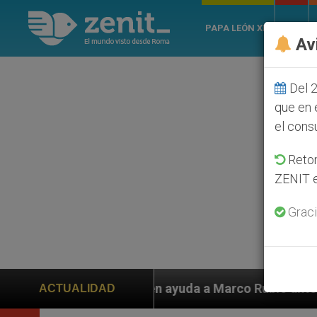
PAPA LEÓN XIV
ROMA
Av
Del 2
que en 
el cons
Retom
ZENIT e
Graci
iden ayuda a Marco Rubio ante persecución de colonos 
ACTUALIDAD