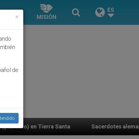
ES
×
MISIÓN
hando
ambién
pañol de
tendido
Santa
Sacerdotes alemanes fieles al Papa contes