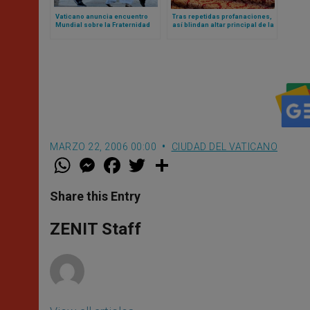
Vaticano anuncia encuentro
Tras repetidas profanaciones,
Mundial sobre la Fraternidad
así blindan altar principal de la
Humana 2025: el evento fue un
basílica vaticana
fracaso en 2024
MARZO 22, 2006 00:00
CIUDAD DEL VATICANO
W
M
F
T
S
h
e
a
w
h
a
s
c
i
a
t
s
e
t
r
Share this Entry
s
e
b
t
e
A
n
o
e
p
g
o
r
ZENIT Staff
p
e
k
r