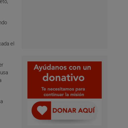
eto,
ando
cada el
er
rusa
a
ma