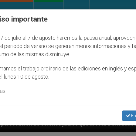
IGLESIA Y MUNDO
DOCUMENTOS
DONATIVOS
iso importante
7 de julio al 7 de agosto haremos la pausa anual, aprovec
el periodo de verano se generan menos informaciones y t
umo de las mismas disminuye.
amos el trabajo ordinario de las ediciones en inglés y es
l lunes 10 de agosto.
as.
En
judíos que afecta a cristianos (y no sólo) en Tierra 