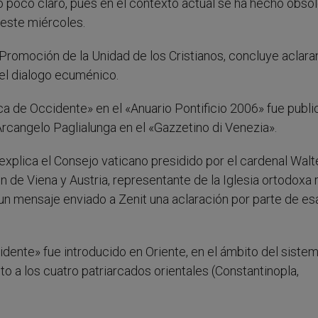
co poco claro, pues en el contexto actual se ha hecho obsol
este miércoles.
a Promoción de la Unidad de los Cristianos, concluye aclar
el dialogo ecuménico.
arca de Occidente» en el «Anuario Pontificio 2006» fue publi
Arcangelo Paglialunga en el «Gazzetino di Venezia».
xplica el Consejo vaticano presidido por el cardenal Walt
on de Viena y Austria, representante de la Iglesia ortodoxa 
 un mensaje enviado a Zenit una aclaración por parte de es
cidente» fue introducido en Oriente, en el ámbito del siste
to a los cuatro patriarcados orientales (Constantinopla,