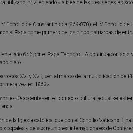
 utilizado, privilegiando «la idea de las tres sedes episc
l IV Concilio de Constantinopla (869-870), el IV Concilio de 
taron al Papa come primero de los cinco patriarcas de ent
o en el año 642 por el Papa Teodoro I. A continuación sólo v
ado claro.
arrocos XVI y XVII, «en el marco de la multiplicación de tí
 primera vez en 1863».
l término «Occidente» en el contexto cultural actual se extie
landa.
 de la Iglesia católica, que con el Concilio Vaticano II, hal
s Episcopales y de sus reuniones internacionales de Confere