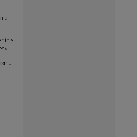
n el
ecto al
es».
 mismo