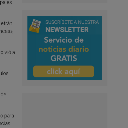
opales
Letrán
onces»,
olvió a
tulos
nde
ló para
ncias