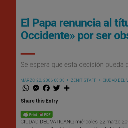
El Papa renuncia al tít
Occidente» por ser ob
Se espera que esta decisión pueda 
MARZO 22, 2006 00:00
ZENIT STAFF
CIUDAD DEL 
W
M
F
T
S
h
e
a
w
h
a
s
c
i
a
t
s
e
t
r
Share this Entry
s
e
b
t
e
A
n
o
e
p
g
o
r
p
e
k
CIUDAD DEL VATICANO, miércoles, 22 marzo 20
r