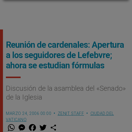
Reunión de cardenales: Apertura
a los seguidores de Lefebvre;
ahora se estudian fórmulas
Discusión de la asamblea del «Senado»
de la Iglesia
MARZO 24, 2006 00:00
ZENIT STAFF
CIUDAD DEL
VATICANO
W
M
F
T
S
h
e
a
w
h