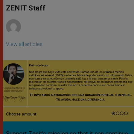
A
n
o
e
p
g
o
r
ZENIT Staff
p
e
k
r
View all articles