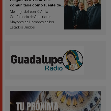
religiosos a ver la vida
comunitaria como fuente de
inspiración y santificación
Mensaje de León XIV a la
Conferencia de Superiores
Mayores de Hombres de los
Estados Unidos