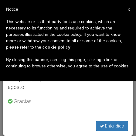
ES
Notice
×
x
Aviso importante
This website or its third party tools use cookies, which are
necessary to its functioning and required to achieve the
Del 27 de julio al 7 de agosto haremos la pausa
purposes illustrated in the cookie policy. If you want to know
anual, aprovechando que en el periodo de verano
more or withdraw your consent to all or some of the cookies,
please refer to the
cookie policy
.
se generan menos informaciones y también el
consumo de las mismas disminuye.
By closing this banner, scrolling this page, clicking a link or
continuing to browse otherwise, you agree to the use of cookies.
Retomamos el trabajo ordinario de las ediciones
en inglés y español de ZENIT el lunes 10 de
agosto.
Gracias.
Entendido