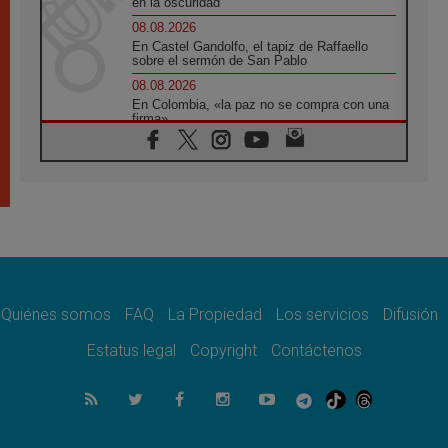
en la oscuridad
08.08.2026
En Castel Gandolfo, el tapiz de Raffaello
sobre el sermón de San Pablo
08.08.2026
En Colombia, «la paz no se compra con una
firma»
08.08.2026
En Venezuela celebraron los 416 años del
Santo Cristo de La Grita
08.08.2026
El Papa: en Santa Ágata contemplamos la
victoria del amor sobre la muerte
08.08.2026
León XIV visitará el Santuario de la Madre
del Buen Consejo de Genazzano
Quiénes somos
FAQ
La Propiedad
Los servicios
Difusión
07.08.2026
Filipinas: el Vicariato Apostólico de Calapán
Estatus legal
Copyright
Contáctenos
se convierte en diócesis
07.08.2026
Honduras: Los desplazados invisibles de una
crisis olvidada
07.08.2026