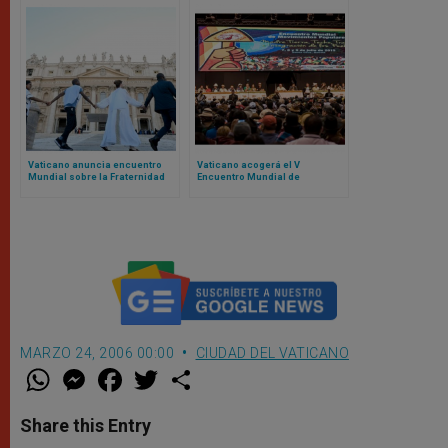
Vaticano anuncia encuentro
Vaticano acogerá el V
Mundial sobre la Fraternidad
Encuentro Mundial de
Humana 2025: el evento fue un
Movimientos Populares:
fracaso en 2024
contamos de qué se trata
MARZO 24, 2006 00:00
CIUDAD DEL VATICANO
W
M
F
T
S
h
e
a
w
h
a
s
c
i
a
t
s
e
t
r
Share this Entry
s
e
b
t
e