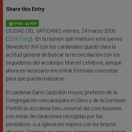
a
s
c
i
a
t
s
e
t
r
Share this Entry
s
e
b
t
e
A
n
o
e
p
g
o
r
p
e
k
r
CIUDAD DEL VATICANO, viernes, 24 marzo 2006
(
ZENIT.org
).- En la reunión que mantuvo este jueves
Benedicto XVI con los cardenales quedó clara la
actitud general de buscar la reconciliación con los
seguidores del arzobispo Marcel Lefebvre, aunque
ahora es necesario encontrar fórmulas concretas
para que pueda realizarse.
El cardenal Darío Castrillón Hoyos, prefecto de la
Congregación vaticana para el Clero y de la Comisión
Pontificia «Ecclesia Dei», resumió las conclusiones
con estas declaraciones recogidas por los
periódicos: «La Iglesia les espera con los brazos