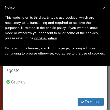
ES
Notice
×
x
Aviso importante
This website or its third party tools use cookies, which are
necessary to its functioning and required to achieve the
Del 27 de julio al 7 de agosto haremos la pausa
purposes illustrated in the cookie policy. If you want to know
Benedicto XVI entrega a los
anual, aprovechando que en el periodo de verano
more or withdraw your consent to all or some of the cookies,
please refer to the
cookie policy
.
se generan menos informaciones y también el
nuevos cardenales el anillo,
consumo de las mismas disminuye.
símbolo de amor
By closing this banner, scrolling this page, clicking a link or
continuing to browse otherwise, you agree to the use of cookies.
Retomamos el trabajo ordinario de las ediciones
en inglés y español de ZENIT el lunes 10 de
CIUDAD DEL VATICANO, domingo, 26
agosto.
marzo 2006 (
ZENIT.org
).- Al entregar
Gracias.
este sábado el anillo a los quince
nuevos cardenales, Benedicto XVI les
pidió en particular comprometerse por
Entendido
verificar que todos los aspectos de la