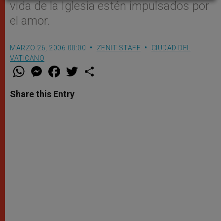
vida de la Iglesia estén impulsados por
el amor.
MARZO 26, 2006 00:00
ZENIT STAFF
CIUDAD DEL
VATICANO
W
M
F
T
S
h
e
a
w
h
a
s
c
i
a
t
s
e
t
r
Share this Entry
s
e
b
t
e
A
n
o
e
p
g
o
r
p
e
k
r