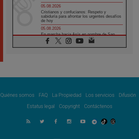
05.08.2026
Cristianos y confucianos: Respeto y
sabiduría para afrontar los urgentes desafíos
de hoy
05.08.2026
En marcha hacia Asís en nombre de San
Francisco, a la espera de León
05.08.2026
Venezuela, Padre Pagniello: "En medio del
dolor, una Iglesia que no se rinde"
05.08.2026
La Fuerza del "Círculo de Héroes" con el
Papa en la Audiencia General
05.08.2026
Nuncio en Ucrania: Preocupa escuchar a
quienes bendicen la guerra
Quiénes somos
FAQ
La Propiedad
Los servicios
Difusión
05.08.2026
Estatus legal
Copyright
Contáctenos
Ucrania: Ataque masivo en Kyiv durante la
noche
05.08.2026
Colombo: "La visita del Papa a Argentina
llevará un mensaje de paz y dignidad
humana"