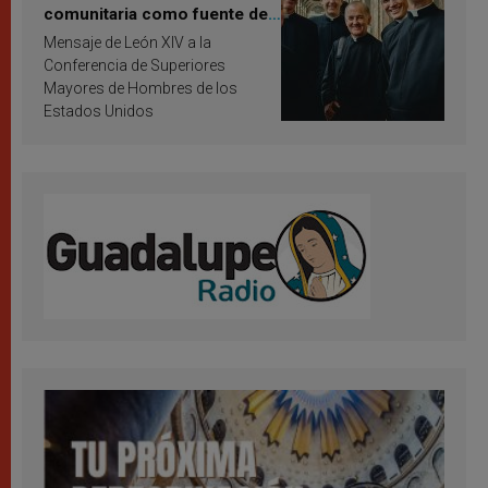
comunitaria como fuente de
inspiración y santificación
Mensaje de León XIV a la
Conferencia de Superiores
Mayores de Hombres de los
Estados Unidos