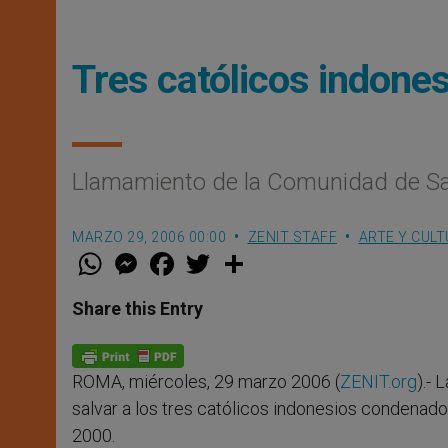
Tres católicos indone
Llamamiento de la Comunidad de San
MARZO 29, 2006 00:00
ZENIT STAFF
ARTE Y CUL
W
M
F
T
S
h
e
a
w
h
a
s
c
i
a
t
s
e
t
r
Share this Entry
s
e
b
t
e
A
n
o
e
p
g
o
r
p
e
k
ROMA, miércoles, 29 marzo 2006 (
ZENIT.org
).-
r
salvar a los tres católicos indonesios condena
2000.