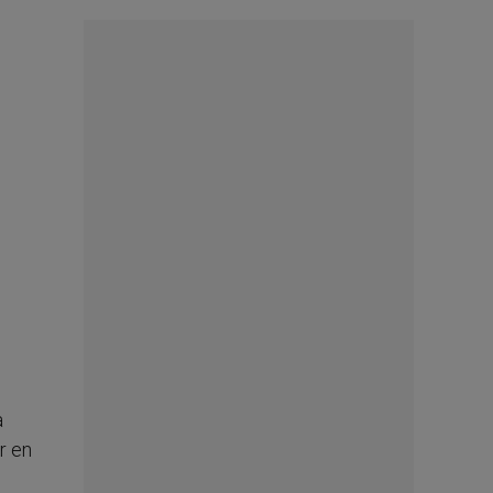
a
r en