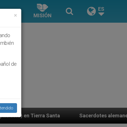
ES
×
MISIÓN
hando
ambién
pañol de
tendido
nta
Sacerdotes alemanes fieles al Papa contesta