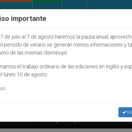
IGLESIA Y MUNDO
DOCUMENTOS
DONATIVOS
iso importante
7 de julio al 7 de agosto haremos la pausa anual, aprovec
el periodo de verano se generan menos informaciones y t
umo de las mismas disminuye.
amos el trabajo ordinario de las ediciones en inglés y es
l lunes 10 de agosto.
as.
En
díos que afecta a cristianos (y no sólo) en Tierra Sa