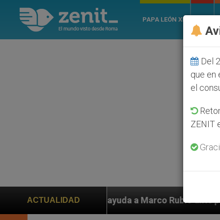
PAPA LEÓN XIV
ROMA
Av
Del 2
que en 
el cons
Retom
ZENIT e
Graci
en ayuda a Marco Rubio ante persecución de colonos ju
ACTUALIDAD