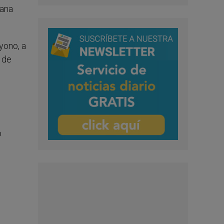
mana
yono, a
 de
o