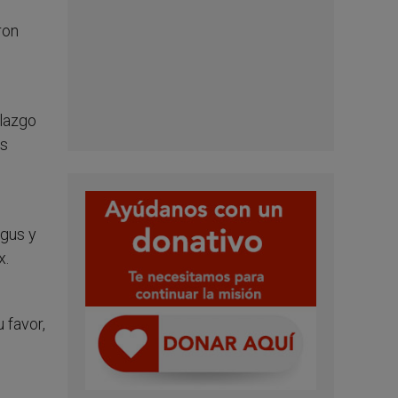
ron
llazgo
os
ggus y
x.
 favor,