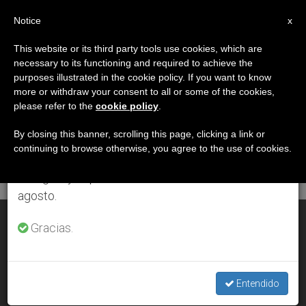
ES
Notice
×
x
Aviso importante
This website or its third party tools use cookies, which are
necessary to its functioning and required to achieve the
Del 27 de julio al 7 de agosto haremos la pausa
DÍA
purposes illustrated in the cookie policy. If you want to know
anual, aprovechando que en el periodo de verano
Agosto 17th, 2006
more or withdraw your consent to all or some of the cookies,
please refer to the
cookie policy
.
se generan menos informaciones y también el
consumo de las mismas disminuye.
By closing this banner, scrolling this page, clicking a link or
continuing to browse otherwise, you agree to the use of cookies.
ÚLTIMAS NOTICIAS
Retomamos el trabajo ordinario de las ediciones
en inglés y español de ZENIT el lunes 10 de
agosto.
La muerte del hermano Roger: ¿Por qué?
Gracias.
AUG 17, 2006 00:00
ZENIT STAFF
Entendido