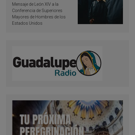
de inspiración y
Mensaje de León XIV a la
santificación
Conferencia de Superiores
Mayores de Hombres de los
Estados Unidos