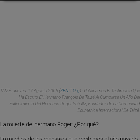
TAIZÉ, Jueves, 17 Agosto 2006 (
ZENIT.org
).- Publicamos El Testimonio Que
Ha Escrito El Hermano François De Taizé Al Cumplirse Un Año Del
Fallecimiento Del Hermano Roger Schultz, Fundador De La Comunidad
Ecuménica Internacional De Taizé.
La muerte del hermano Roger: ¿Por qué?
En muchos de los mensajes que recibimos el año pasado