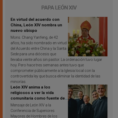
PAPA LEÓN XIV
En virtud del acuerdo con
China, León XIV nombra un
nuevo obispo
Mons. Chang Yanfeng, de 42
años, ha sido nombrado en virtud
del Acuerdo entre China y la Santa
Sede para una diócesis que
llevaba veinte años sin pastor. La ordenación tuvo lugar
hoy. Pero hace tres semanas antes tuvo que
comprometer públicamente a la Iglesia local con la
controvertida ley que busca eliminar la identidad de las
minorías.
León XIV anima a los
religiosos a ver la vida
comunitaria como fuente de
inspiración y santificación
Mensaje de León XIV a la
Conferencia de Superiores
Mayores de Hombres de los