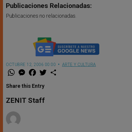
Publicaciones Relacionadas:
Publicaciones no relacionadas.
OCTUBRE 12, 2006 00:00
ARTE Y CULTURA
W
M
F
T
S
h
e
a
w
h
a
s
c
i
a
t
s
e
t
r
Share this Entry
s
e
b
t
e
A
n
o
e
p
g
o
r
ZENIT Staff
p
e
k
r