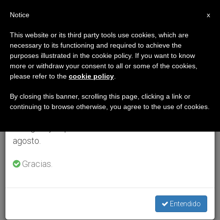
ES
Notice
×
x
Aviso importante
This website or its third party tools use cookies, which are
necessary to its functioning and required to achieve the
Del 27 de julio al 7 de agosto haremos la pausa
purposes illustrated in the cookie policy. If you want to know
anual, aprovechando que en el periodo de verano
more or withdraw your consent to all or some of the cookies,
please refer to the
cookie policy
.
se generan menos informaciones y también el
consumo de las mismas disminuye.
By closing this banner, scrolling this page, clicking a link or
continuing to browse otherwise, you agree to the use of cookies.
Retomamos el trabajo ordinario de las ediciones
en inglés y español de ZENIT el lunes 10 de
agosto.
Gracias.
Entendido