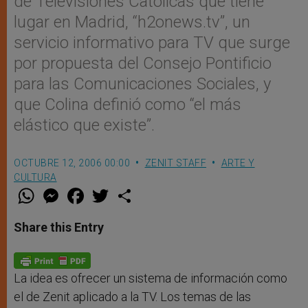
de Televisiones Católicas que tiene
lugar en Madrid, “h2onews.tv”, un
servicio informativo para TV que surge
por propuesta del Consejo Pontificio
para las Comunicaciones Sociales, y
que Colina definió como “el más
elástico que existe”.
OCTUBRE 12, 2006 00:00
ZENIT STAFF
ARTE Y
CULTURA
W
M
F
T
S
h
e
a
w
h
a
s
c
i
a
t
s
e
t
r
Share this Entry
s
e
b
t
e
A
n
o
e
p
g
o
r
p
e
k
r
La idea es ofrecer un sistema de información como
el de Zenit aplicado a la TV. Los temas de las