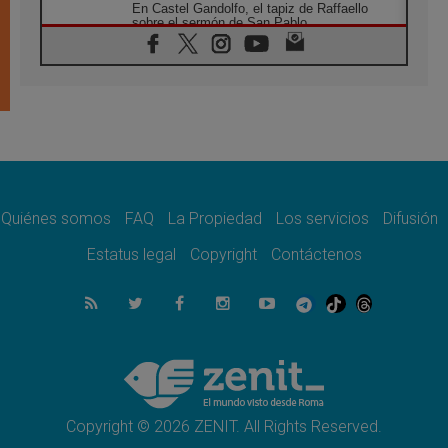
En Castel Gandolfo, el tapiz de Raffaello
sobre el sermón de San Pablo
08.08.2026
En Colombia, «la paz no se compra con una
firma»
08.08.2026
En Venezuela celebraron los 416 años del
Santo Cristo de La Grita
08.08.2026
El Papa: en Santa Ágata contemplamos la
victoria del amor sobre la muerte
Quiénes somos
FAQ
La Propiedad
Los servicios
Difusión
08.08.2026
León XIV visitará el Santuario de la Madre
Estatus legal
Copyright
Contáctenos
del Buen Consejo de Genazzano
07.08.2026
Filipinas: el Vicariato Apostólico de Calapán
se convierte en diócesis
07.08.2026
Honduras: Los desplazados invisibles de una
crisis olvidada
Copyright © 2026 ZENIT. All Rights Reserved.