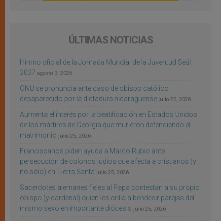
ÚLTIMAS NOTICIAS
Himno oficial de la Jornada Mundial de la Juventud Seúl
2027
agosto 3, 2026
ONU se pronuncia ante caso de obispo católico
desaparecido por la dictadura nicaragüense
julio 25, 2026
Aumenta el interés por la beatificación en Estados Unidos
de los mártires de Georgia que murieron defendiendo el
matrimonio
julio 25, 2026
Franciscanos piden ayuda a Marco Rubio ante
persecución de colonos judíos que afecta a cristianos (y
no sólo) en Tierra Santa
julio 25, 2026
Sacerdotes alemanes fieles al Papa contestan a su propio
obispo (y cardenal) quien les orilla a bendecir parejas del
mismo sexo en importante diócesis
julio 25, 2026