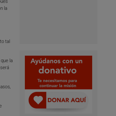
pués
n la
to tal
 que la
 será
casos,
e