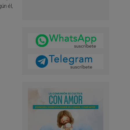
ún él,