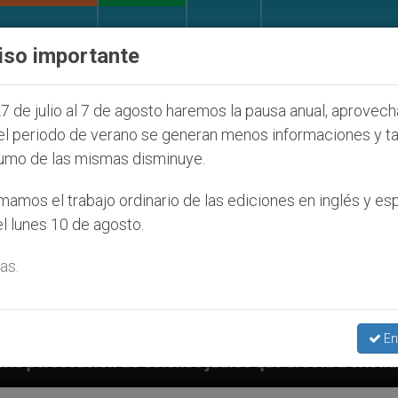
IGLESIA Y MUNDO
DOCUMENTOS
DONATIVOS
iso importante
7 de julio al 7 de agosto haremos la pausa anual, aprovec
el periodo de verano se generan menos informaciones y t
umo de las mismas disminuye.
amos el trabajo ordinario de las ediciones en inglés y es
l lunes 10 de agosto.
as.
En
nos judíos que afecta a cristianos (y no sólo) en Tie