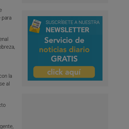
e
e para
enal
obreza,
on la
se al
cto
gente,