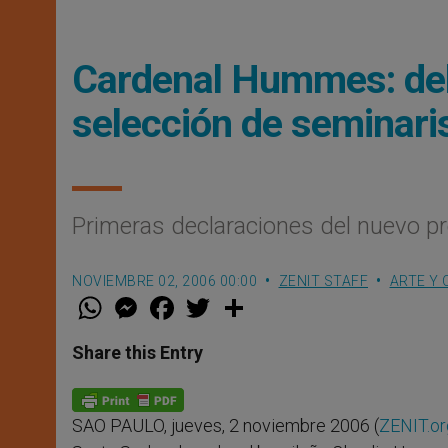
Cardenal Hummes: deb
selección de seminari
Primeras declaraciones del nuevo pr
NOVIEMBRE 02, 2006 00:00
ZENIT STAFF
ARTE Y 
W
M
F
T
S
h
e
a
w
h
a
s
c
i
a
t
s
e
t
r
Share this Entry
s
e
b
t
e
A
n
o
e
p
g
o
r
p
e
k
SAO PAULO, jueves, 2 noviembre 2006 (
ZENIT.or
r