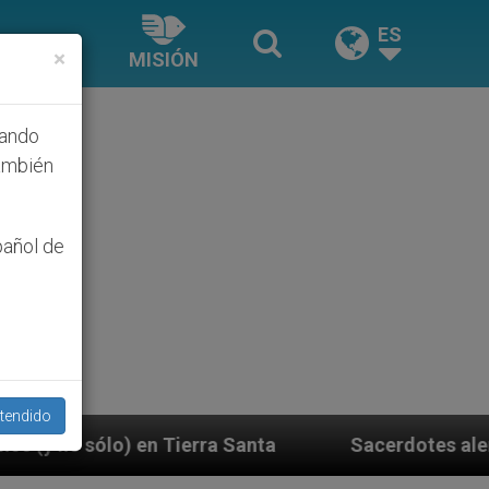
ES
×
MISIÓN
hando
ambién
pañol de
tendido
rra Santa
Sacerdotes alemanes fieles al Papa co