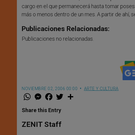
cargo en el que permanecerá hasta tomar posesión
más o menos dentro de un mes. A partir de ahí, 
Publicaciones Relacionadas:
Publicaciones no relacionadas.
NOVIEMBRE 02, 2006 00:00
ARTE Y CULTURA
W
M
F
T
S
h
e
a
w
h
a
s
c
i
a
t
s
e
t
r
Share this Entry
s
e
b
t
e
A
n
o
e
p
g
o
r
ZENIT Staff
p
e
k
r