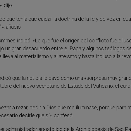
 dijo.
de que tenía que cuidar la doctrina de la fe y de vez en cu
”», añadió.
ummes indicó: «Lo que fue el origen del conflicto fue el us
dujo un gran desacuerdo entre el Papa y algunos teólogos de
a lleva al materialismo y al ateísmo y hasta incluso a la rev
indicó que la noticia le cayó como una «sorpresa muy grand
tubre del nuevo secretario de Estado del Vaticano, el card
zar a rezar, pedir a Dios que me iluminase, porque para m
ecesario decirle que sí», confesó.
administrador apostólico de la Archidiócesis de Sao Pa