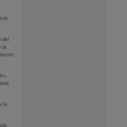
ando
o del
 la
olución
e»,
enal
í la
ulo,