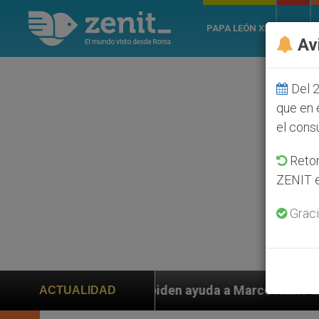
PAPA LEÓN XIV
ROMA
Av
Del 2
que en 
el cons
Retom
ZENIT e
Graci
os piden ayuda a Marco Rubio ante persecución de colo
ACTUALIDAD