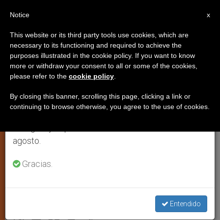
ES
Notice
×
x
Aviso importante
This website or its third party tools use cookies, which are
necessary to its functioning and required to achieve the
Del 27 de julio al 7 de agosto haremos la pausa
purposes illustrated in the cookie policy. If you want to know
Se extiende la «Economía de
anual, aprovechando que en el periodo de verano
more or withdraw your consent to all or some of the cookies,
please refer to the
cookie policy
.
se generan menos informaciones y también el
Comunión», impulsada por los
consumo de las mismas disminuye.
Focolares
By closing this banner, scrolling this page, clicking a link or
continuing to browse otherwise, you agree to the use of cookies.
Retomamos el trabajo ordinario de las ediciones
en inglés y español de ZENIT el lunes 10 de
«En absoluto es utópica», constata el
agosto.
cardenal Ennio Antonelli, arzobispo de
Gracias.
Florencia
NOVIEMBRE 06, 2006 00:00
ZENIT STAFF
ARTE Y
Entendido
CULTURA
W
M
F
T
S