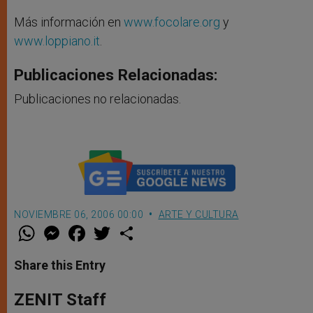
Más información en
www.focolare.org
y
www.loppiano.it
.
Publicaciones Relacionadas:
Publicaciones no relacionadas.
NOVIEMBRE 06, 2006 00:00
ARTE Y CULTURA
W
M
F
T
S
h
e
a
w
h
a
s
c
i
a
t
s
e
t
r
Share this Entry
s
e
b
t
e
A
n
o
e
p
g
o
r
ZENIT Staff
p
e
k