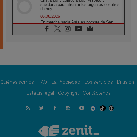
Cristianos y confucianos: Respeto y
sabiduría para afrontar los urgentes desafíos
de hoy
05.08.2026
En marcha hacia Asís en nombre de San
Francisco, a la espera de León
05.08.2026
Venezuela, Padre Pagniello: "En medio del
dolor, una Iglesia que no se rinde"
05.08.2026
La Fuerza del "Círculo de Héroes" con el
Papa en la Audiencia General
05.08.2026
Nuncio en Ucrania: Preocupa escuchar a
quienes bendicen la guerra
Quiénes somos
FAQ
La Propiedad
Los servicios
Difusión
05.08.2026
Estatus legal
Copyright
Contáctenos
Ucrania: Ataque masivo en Kyiv durante la
noche
05.08.2026
Colombo: "La visita del Papa a Argentina
llevará un mensaje de paz y dignidad
humana"
05.08.2026
Iglesia en Uruguay: la visita del Papa