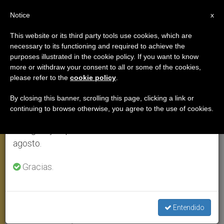
ES
Notice
×
x
Aviso importante
This website or its third party tools use cookies, which are
necessary to its functioning and required to achieve the
Del 27 de julio al 7 de agosto haremos la pausa
purposes illustrated in the cookie policy. If you want to know
Benedicto XVI recuerda a los
anual, aprovechando que en el periodo de verano
more or withdraw your consent to all or some of the cookies,
please refer to the
cookie policy
.
se generan menos informaciones y también el
religiosos y religiosas de
consumo de las mismas disminuye.
clausura
By closing this banner, scrolling this page, clicking a link or
continuing to browse otherwise, you agree to the use of cookies.
Retomamos el trabajo ordinario de las ediciones
en inglés y español de ZENIT el lunes 10 de
En vísperas de la Jornada «pro
agosto.
Orantibus»
Gracias.
NOVIEMBRE 19, 2006 00:00
ZENIT STAFF
ANGELUS
W
M
F
T
S
h
e
a
w
h
a
s
c
i
a
Entendido
t
s
e
t
r
Share this Entry
s
e
b
t
e