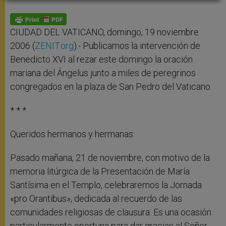
A
n
o
e
p
g
o
r
p
e
k
r
CIUDAD DEL VATICANO, domingo, 19 noviembre
2006 (
ZENIT.org
).- Publicamos la intervención de
Benedicto XVI al rezar este domingo la oración
mariana del Ángelus junto a miles de peregrinos
congregados en la plaza de San Pedro del Vaticano.
* * *
Queridos hermanos y hermanas:
Pasado mañana, 21 de noviembre, con motivo de la
memoria litúrgica de la Presentación de María
Santísima en el Templo, celebraremos la Jornada
«pro Orantibus», dedicada al recuerdo de las
comunidades religiosas de clausura. Es una ocasión
particularmente oportuna para dar gracias al Señor