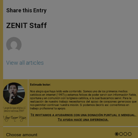
a
s
c
i
a
t
s
e
t
r
Share this Entry
s
e
b
t
e
A
n
o
e
p
g
o
r
ZENIT Staff
p
e
k
r
View all articles