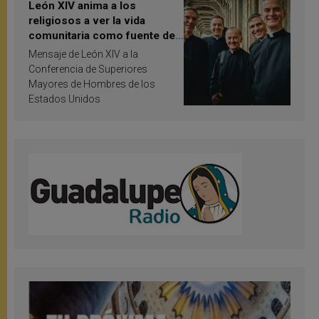
León XIV anima a los
religiosos a ver la vida
comunitaria como fuente de
inspiración y santificación
Mensaje de León XIV a la
Conferencia de Superiores
Mayores de Hombres de los
Estados Unidos