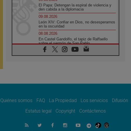
El Papa: Detengan la espiral de violencia y
den cabida a la diplomacia
09.08.2026
León XIV: Confiar en Dios, no desesperarnos
en la oscuridad
08.08.2026
En Castel Gandolfo, el tapiz de Raffaello
sobre el sermón de San Pablo
08.08.2026
En Colombia, «la paz no se compra con una
firma»
08.08.2026
En Venezuela celebraron los 416 años del
Santo Cristo de La Grita
08.08.2026
El Papa: en Santa Ágata contemplamos la
victoria del amor sobre la muerte
Quiénes somos
FAQ
La Propiedad
Los servicios
Difusión
08.08.2026
León XIV visitará el Santuario de la Madre
Estatus legal
Copyright
Contáctenos
del Buen Consejo de Genazzano
07.08.2026
Filipinas: el Vicariato Apostólico de Calapán
se convierte en diócesis