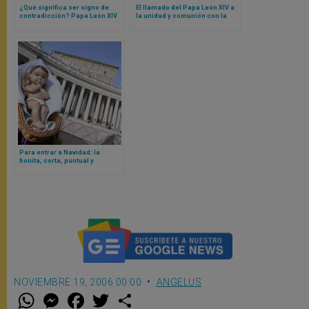
¿Qué significa ser signo de
El llamado del Papa León XIV a
contradicción? Papa León XIV
la unidad y comunión con la
lo explica
Iglesia de Roma
Para entrar a Navidad: la
bonita, corta, puntual y
oportuna meditación sobre san
José realizada por el Papa
León XIV
NOVIEMBRE 19, 2006 00:00
ANGELUS
W
M
F
T
S
h
e
a
w
h