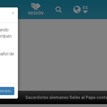
ES
×
MISIÓN
hando
ambién
pañol de
tendido
s alemanes fieles al Papa contestan a su propio obisp