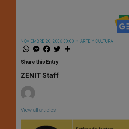
NOVIEMBRE 20, 2006 00:00
ARTE Y CULTURA
W
M
F
T
S
h
e
a
w
h
a
s
c
i
a
t
s
e
t
r
Share this Entry
s
e
b
t
e
A
n
o
e
p
g
o
r
ZENIT Staff
p
e
k
r
View all articles