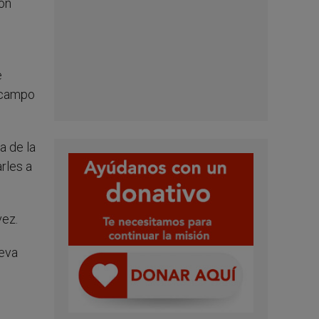
ión
e
a campo
a de la
rles a
vez.
ueva