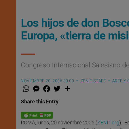
Los hijos de don Bosc
Europa, «tierra de mis
Congreso Internacional Salesiano de
NOVIEMBRE 20, 2006 00:00
ZENIT STAFF
ARTE Y 
W
M
F
T
S
h
e
a
w
h
a
s
c
i
a
t
s
e
t
r
Share this Entry
s
e
b
t
e
A
n
o
e
p
g
o
r
p
e
k
ROMA, lunes, 20 noviembre 2006 (
ZENIT.org
).- 
r