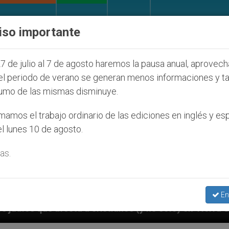
IGLESIA Y MUNDO
DOCUMENTOS
DONATIVOS
iso importante
7 de julio al 7 de agosto haremos la pausa anual, aprovec
el periodo de verano se generan menos informaciones y t
umo de las mismas disminuye.
amos el trabajo ordinario de las ediciones en inglés y es
l lunes 10 de agosto.
as.
En
istianos (y no sólo) en Tierra Santa
Sacerdote