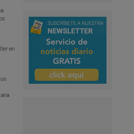
a.
os
«Ser en
tos
taria