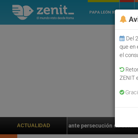
PAPA LEÓN XIV
ROMA
Av
Del 2
que en 
el cons
Retom
ZENIT e
Graci
bio ante persecución de colonos judíos que afecta a cr
ACTUALIDAD