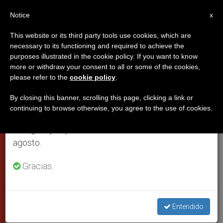
ES
Notice
×
x
Aviso importante
This website or its third party tools use cookies, which are
necessary to its functioning and required to achieve the
Del 27 de julio al 7 de agosto haremos la pausa
purposes illustrated in the cookie policy. If you want to know
Satisfacción e la Santa Sede por
anual, aprovechando que en el periodo de verano
more or withdraw your consent to all or some of the cookies,
please refer to the
cookie policy
.
se generan menos informaciones y también el
la acogida de Turquía al Papa
consumo de las mismas disminuye.
By closing this banner, scrolling this page, clicking a link or
continuing to browse otherwise, you agree to the use of cookies.
Retomamos el trabajo ordinario de las ediciones
«Resultados positivos», constata el
en inglés y español de ZENIT el lunes 10 de
cardenal Bertone
agosto.
NOVIEMBRE 30, 2006 00:00
ZENIT STAFF
CIUDAD DEL
Gracias.
VATICANO
W
M
F
T
S
h
e
a
w
h
a
s
c
i
a
t
s
e
t
r
Entendido
Share this Entry
s
e
b
t
e