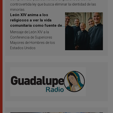
controvertida ley que busca eliminar la identidad de las
minorías.
León XIV anima a los
religiosos a ver la vida
comunitaria como fuente de
inspiración y santificación
Mensaje de León XIV a la
Conferencia de Superiores
Mayores de Hombres de los
Estados Unidos