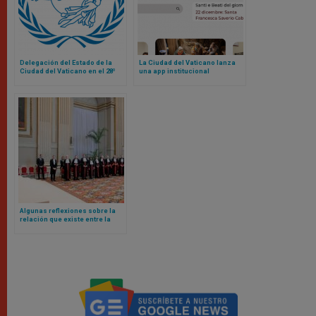
Delegación del Estado de la
La Ciudad del Vaticano lanza
Ciudad del Vaticano en el 28º
una app institucional
Congreso Postal Universal
Algunas reflexiones sobre la
relación que existe entre la
administración de justicia y el
valor de la unidad, según el
Papa León XIV