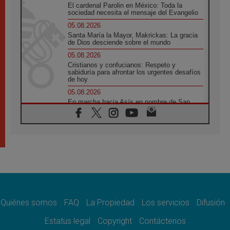
El cardenal Parolin en México: Toda la
sociedad necesita el mensaje del Evangelio
05.08.2026
Santa María la Mayor, Makrickas: La gracia
de Dios desciende sobre el mundo
05.08.2026
Cristianos y confucianos: Respeto y
sabiduría para afrontar los urgentes desafíos
de hoy
05.08.2026
En marcha hacia Asís en nombre de San
Francisco, a la espera de León
05.08.2026
Venezuela, Padre Pagniello: "En medio del
dolor, una Iglesia que no se rinde"
05.08.2026
La Fuerza del "Círculo de Héroes" con el
Papa en la Audiencia General
05.08.2026
Nuncio en Ucrania: Preocupa escuchar a
quienes bendicen la guerra
Quiénes somos
FAQ
La Propiedad
Los servicios
Difusión
05.08.2026
Estatus legal
Copyright
Contáctenos
Ucrania: Ataque masivo en Kyiv durante la
noche