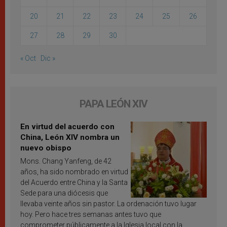
20
21
22
23
24
25
26
27
28
29
30
« Oct
Dic »
PAPA LEÓN XIV
En virtud del acuerdo con
China, León XIV nombra un
nuevo obispo
Mons. Chang Yanfeng, de 42
años, ha sido nombrado en virtud
del Acuerdo entre China y la Santa
Sede para una diócesis que
llevaba veinte años sin pastor. La ordenación tuvo lugar
hoy. Pero hace tres semanas antes tuvo que
comprometer públicamente a la Iglesia local con la