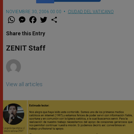
NOVIEMBRE 30, 2006 00:00
CIUDAD DEL VATICANO
W
M
F
T
S
h
e
a
w
h
a
s
c
i
a
t
s
e
t
r
Share this Entry
s
e
b
t
e
A
n
o
e
p
g
o
r
ZENIT Staff
p
e
k
r
View all articles