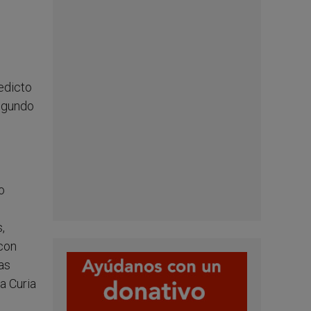
edicto
segundo
o
,
 con
as
a Curia