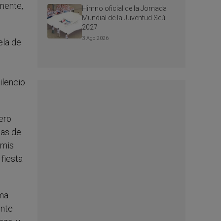
amente,
Himno oficial de la Jornada
Mundial de la Juventud Seúl
2027
3 Ago 2026
ela de
n
ilencio
ero
tas de
 mis
fiesta
ima
ente