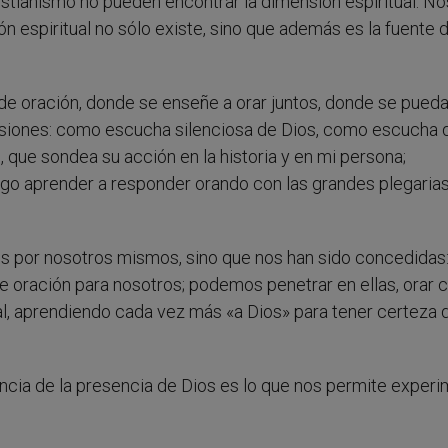
ristianismo no pueden encontrar la dimensión espiritual. N
espiritual no sólo existe, sino que además es la fuente 
de oración, donde se enseñe a orar juntos, donde se pued
nsiones: como escucha silenciosa de Dios, como escucha 
, que sondea su acción en la historia y en mi persona;
ego aprender a responder orando con las grandes plegaria
os por nosotros mismos, sino que nos han sido concedidas:
e oración para nosotros; podemos penetrar en ellas, orar 
al, aprendiendo cada vez más «a Dios» para tener certeza d
iencia de la presencia de Dios es lo que nos permite exper