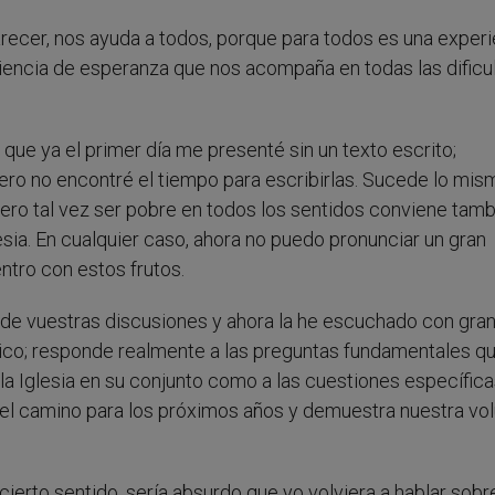
arecer, nos ayuda a todos, porque para todos es una exper
eriencia de esperanza que nos acompaña en todas las dificu
que ya el primer día me presenté sin un texto escrito;
ero no encontré el tiempo para escribirlas. Sucede lo mis
ro tal vez ser pobre en todos los sentidos conviene tamb
esia. En cualquier caso, ahora no puedo pronunciar un gran
tro con estos frutos.
is de vuestras discusiones y ahora la he escuchado con gra
ico; responde realmente a las preguntas fundamentales q
e la Iglesia en su conjunto como a las cuestiones específica
 el camino para los próximos años y demuestra nuestra vo
 cierto sentido, sería absurdo que yo volviera a hablar sobr