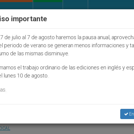
IGLESIA Y MUNDO
DOCUMENTOS
DONATIVOS
iso importante
udíos que afecta a cristianos (y no sólo) en Tierra S
7 de julio al 7 de agosto haremos la pausa anual, aprovec
el periodo de verano se generan menos informaciones y t
umo de las mismas disminuye.
 XVI al concluir su encuent
amos el trabajo ordinario de las ediciones en inglés y es
l lunes 10 de agosto.
iza
as.
En
LOCAL