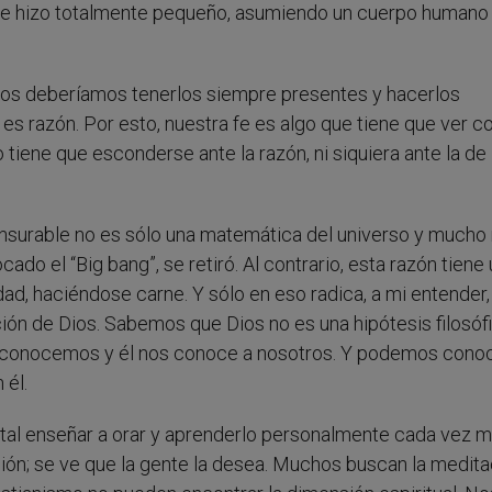
 se hizo totalmente pequeño, asumiendo un cuerpo humano 
ios deberíamos tenerlos siempre presentes y hacerlos
 es razón. Por esto, nuestra fe es algo que tiene que ver co
 tiene que esconderse ante la razón, ni siquiera ante la de
nsurable no es sólo una matemática del universo y much
do el “Big bang”, se retiró. Al contrario, esta razón tiene 
ad, haciéndose carne. Y sólo en eso radica, a mi entender, 
ón de Dios. Sabemos que Dios no es una hipótesis filosófi
 lo conocemos y él nos conoce a nosotros. Y podemos cono
 él.
tal enseñar a orar y aprenderlo personalmente cada vez m
ión; se ve que la gente la desea. Muchos buscan la medita