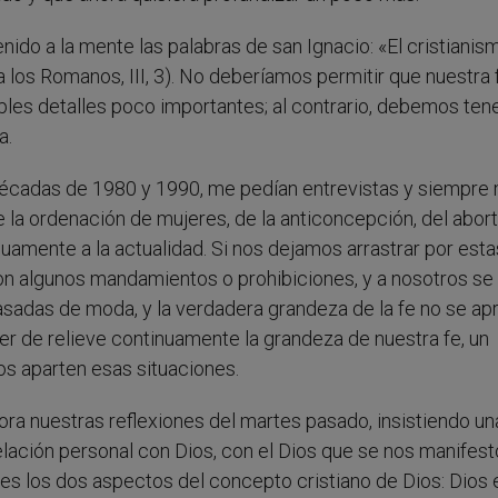
ido a la mente las palabras de san Ignacio: «El cristianis
a los Romanos, III, 3). No deberíamos permitir que nuestra 
les detalles poco importantes; al contrario, debemos ten
a.
décadas de 1980 y 1990, me pedían entrevistas y siempre
e la ordenación de mujeres, de la anticoncepción, del abor
amente a la actualidad. Si nos dejamos arrastrar por esta
 con algunos mandamientos o prohibiciones, y a nosotros se
sadas de moda, y la verdadera grandeza de la fe no se ap
er de relieve continuamente la grandeza de nuestra fe, un
s aparten esas situaciones.
ora nuestras reflexiones del martes pasado, insistiendo un
elación personal con Dios, con el Dios que se nos manifest
es los dos aspectos del concepto cristiano de Dios: Dios 