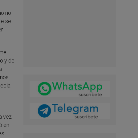
mo no
fe se
er
 me
to y de
s
 nos
recia
a vez
ó en
es