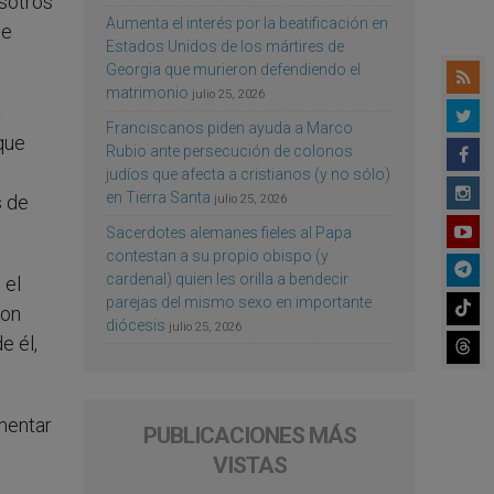
osotros
Aumenta el interés por la beatificación en
de
Estados Unidos de los mártires de
Georgia que murieron defendiendo el
matrimonio
julio 25, 2026
a
Franciscanos piden ayuda a Marco
que
Rubio ante persecución de colonos
judíos que afecta a cristianos (y no sólo)
en Tierra Santa
s de
julio 25, 2026
Sacerdotes alemanes fieles al Papa
contestan a su propio obispo (y
cardenal) quien les orilla a bendecir
 el
parejas del mismo sexo en importante
con
diócesis
julio 25, 2026
e él,
imentar
PUBLICACIONES MÁS
VISTAS