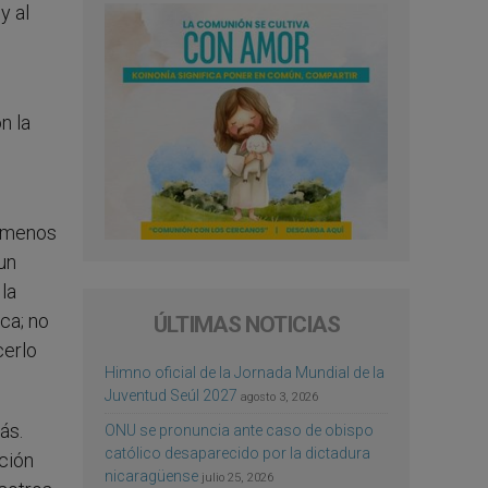
y al
n la
o menos
un
la
ca; no
ÚLTIMAS NOTICIAS
cerlo
Himno oficial de la Jornada Mundial de la
Juventud Seúl 2027
agosto 3, 2026
ás.
ONU se pronuncia ante caso de obispo
católico desaparecido por la dictadura
ción
nicaragüense
julio 25, 2026