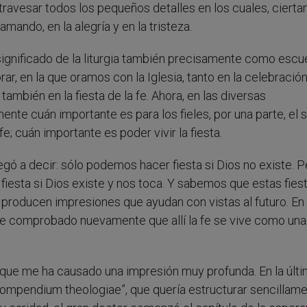
atravesar todos los pequeños detalles en los cuales, ciert
amando, en la alegría y en la tristeza.
significado de la liturgia también precisamente como escu
ar, en la que oramos con la Iglesia, tanto en la celebració
ambién en la fiesta de la fe. Ahora, en las diversas
te cuán importante es para los fieles, por una parte, el s
 fe; cuán importante es poder vivir la fiesta.
egó a decir: sólo podemos hacer fiesta si Dios no existe. P
iesta si Dios existe y nos toca. Y sabemos que estas fies
 y producen impresiones que ayudan con vistas al futuro. En
 he comprobado nuevamente que allí la fe se vive como una 
 que me ha causado una impresión muy profunda. En la últ
Compendium theologiae”, que quería estructurar sencillam