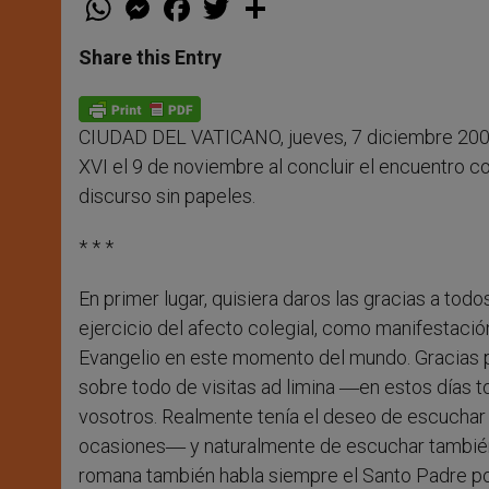
h
e
a
w
h
a
s
c
i
a
t
s
e
t
r
Share this Entry
s
e
b
t
e
A
n
o
e
p
g
o
r
p
e
k
CIUDAD DEL VATICANO, jueves, 7 diciembre 200
r
XVI el 9 de noviembre al concluir el encuentro 
discurso sin papeles.
* * *
En primer lugar, quisiera daros las gracias a t
ejercicio del afecto colegial, como manifestació
Evangelio en este momento del mundo. Gracias 
sobre todo de visitas ad limina ―en estos días 
vosotros. Realmente tenía el deseo de escuchar 
ocasiones― y naturalmente de escuchar también el
romana también habla siempre el Santo Padre por