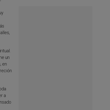
uy
más
alles,
itual.
ene un
, en
creción
toda
er a
ensado