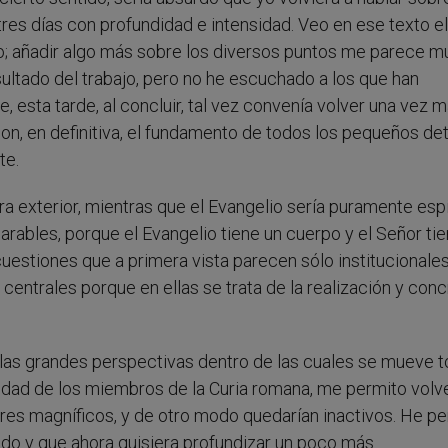
tres días con profundidad e intensidad. Veo en ese texto el
do; añadir algo más sobre los diversos puntos me parece m
sultado del trabajo, pero no he escuchado a los que han
, esta tarde, al concluir, tal vez convenía volver una vez 
n, en definitiva, el fundamento de todos los pequeños det
te.
ura exterior, mientras que el Evangelio sería puramente espir
eparables, porque el Evangelio tiene un cuerpo y el Señor ti
uestiones que a primera vista parecen sólo institucionales
centrales porque en ellas se trata de la realización y con
 las grandes perspectivas dentro de las cuales se mueve 
osidad de los miembros de la Curia romana, me permito volv
res magníficos, y de otro modo quedarían inactivos. He p
ado y que ahora quisiera profundizar un poco más.