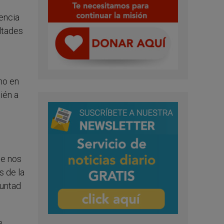
iencia
ltades
mo en
ién a
n
ue nos
s de la
luntad
e