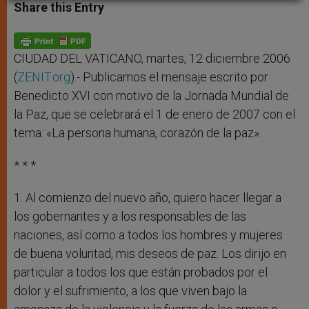
t
s
e
t
r
Share this Entry
s
e
b
t
e
A
n
o
e
p
g
o
r
p
e
k
r
CIUDAD DEL VATICANO, martes, 12 diciembre 2006
(
ZENIT.org
).- Publicamos el mensaje escrito por
Benedicto XVI con motivo de la Jornada Mundial de
la Paz, que se celebrará el 1 de enero de 2007 con el
tema: «La persona humana, corazón de la paz».
* * *
1. Al comienzo del nuevo año, quiero hacer llegar a
los gobernantes y a los responsables de las
naciones, así como a todos los hombres y mujeres
de buena voluntad, mis deseos de paz. Los dirijo en
particular a todos los que están probados por el
dolor y el sufrimiento, a los que viven bajo la