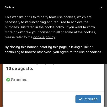
ES
Notice
×
x
Aviso importante
This website or its third party tools use cookies, which are
necessary to its functioning and required to achieve the
Del 27 de julio al 7 de agosto haremos la
purposes illustrated in the cookie policy. If you want to know
Mensaje de Benedicto XVI para
pausa anual, aprovechando que en el periodo
more or withdraw your consent to all or some of the cookies,
please refer to the
cookie policy
.
de verano se generan menos informaciones y
la Jornada Mundial de la Paz
también el consumo de las mismas disminuye.
2007
By closing this banner, scrolling this page, clicking a link or
continuing to browse otherwise, you agree to the use of cookies.
Retomamos el trabajo ordinario de las
ediciones en inglés y español de ZENIT el lunes
«La persona humana, corazón de la
10 de agosto.
paz»
Gracias.
DICIEMBRE 12, 2006 00:00
ZENIT STAFF
IGLESIA
LOCAL
W
M
F
T
S
Entendido
h
e
a
w
h
a
s
c
i
a