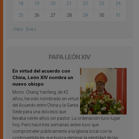
18
19
20
21
22
23
24
25
26
27
28
29
30
31
« Nov
Ene »
PAPA LEÓN XIV
En virtud del acuerdo con
China, León XIV nombra un
nuevo obispo
Mons. Chang Yanfeng, de 42
años, ha sido nombrado en virtud
del Acuerdo entre China y la Santa
Sede para una diócesis que
llevaba veinte años sin pastor. La ordenación tuvo lugar
hoy. Pero hace tres semanas antes tuvo que
comprometer públicamente a la Iglesia local con la
controvertida ley que busca eliminar la identidad de las