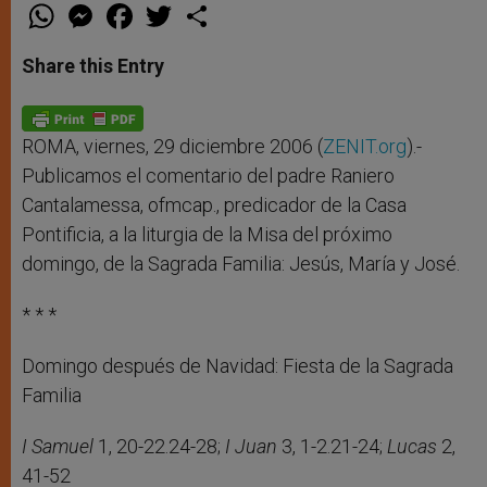
W
M
F
T
S
h
e
a
w
h
a
s
c
i
a
t
s
e
t
r
Share this Entry
s
e
b
t
e
A
n
o
e
p
g
o
r
p
e
k
r
ROMA, viernes, 29 diciembre 2006 (
ZENIT.org
).-
Publicamos el comentario del padre Raniero
Cantalamessa, ofmcap., predicador de la Casa
Pontificia, a la liturgia de la Misa del próximo
domingo, de la Sagrada Familia: Jesús, María y José.
* * *
Domingo después de Navidad: Fiesta de la Sagrada
Familia
I Samuel
1, 20-22.24-28;
I Juan
3, 1-2.21-24;
Lucas
2,
41-52