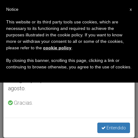
ES
Notice
×
x
Aviso importante
This website or its third party tools use cookies, which are
necessary to its functioning and required to achieve the
Del 27 de julio al 7 de agosto haremos la pausa
purposes illustrated in the cookie policy. If you want to know
anual, aprovechando que en el periodo de verano
more or withdraw your consent to all or some of the cookies,
please refer to the
cookie policy
.
se generan menos informaciones y también el
consumo de las mismas disminuye.
By closing this banner, scrolling this page, clicking a link or
continuing to browse otherwise, you agree to the use of cookies.
Retomamos el trabajo ordinario de las ediciones
en inglés y español de ZENIT el lunes 10 de
agosto.
Gracias.
Entendido