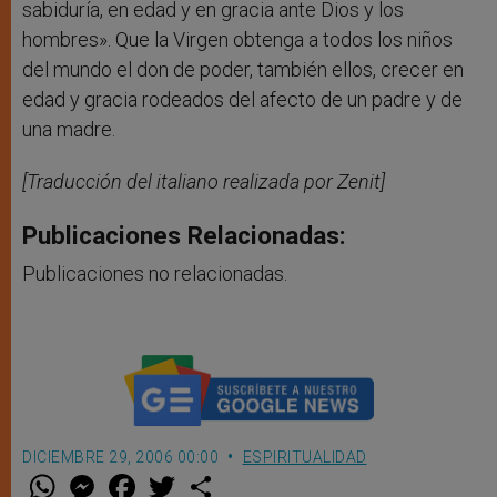
sabiduría, en edad y en gracia ante Dios y los
hombres». Que la Virgen obtenga a todos los niños
del mundo el don de poder, también ellos, crecer en
edad y gracia rodeados del afecto de un padre y de
una madre.
[Traducción del italiano realizada por Zenit]
Publicaciones Relacionadas:
Publicaciones no relacionadas.
DICIEMBRE 29, 2006 00:00
ESPIRITUALIDAD
W
M
F
T
S
h
e
a
w
h