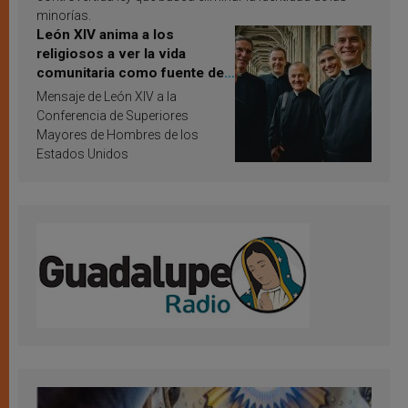
minorías.
León XIV anima a los
religiosos a ver la vida
comunitaria como fuente de
inspiración y santificación
Mensaje de León XIV a la
Conferencia de Superiores
Mayores de Hombres de los
Estados Unidos