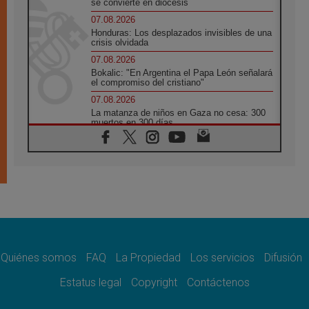
se convierte en diócesis
07.08.2026
Honduras: Los desplazados invisibles de una
crisis olvidada
07.08.2026
Bokalic: "En Argentina el Papa León señalará
el compromiso del cristiano"
07.08.2026
La matanza de niños en Gaza no cesa: 300
muertos en 300 días
07.08.2026
Tagle: La guerra desfigura el mundo, solo la
revelación de Dios lo transfigura
07.08.2026
Presentada la Trienal de Arte de las
Universidades Católicas: «Exercises in
Empathy»
07.08.2026
Fortunatus Nwachukwu: la comunicación
como misión al servicio del Evangelio
Quiénes somos
FAQ
La Propiedad
Los servicios
Difusión
07.08.2026
Estatus legal
Copyright
Contáctenos
SIGNIS 2026, dar voz a las religiosas en el
espacio público