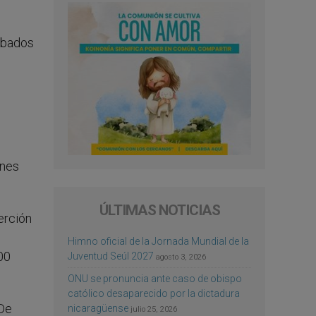
robados
ones
ÚLTIMAS NOTICIAS
erción
Himno oficial de la Jornada Mundial de la
00
Juventud Seúl 2027
agosto 3, 2026
ONU se pronuncia ante caso de obispo
católico desaparecido por la dictadura
 De
nicaragüense
julio 25, 2026