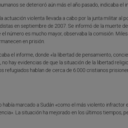
humanos se deterioró aún más el año pasado, indicaba el i
actuación violenta llevada a cabo por la junta militar al po
distas en septiembre de 2007. Se informó de la muerte de
 el número es mucho mayor, observaba la comisión. Miles
rmanecen en prisión.
caba el informe, donde «la libertad de pensamiento, concie
, no hay evidencias de que la situación de la libertad religi
s refugiados hablan de cerca de 6.000 cristianos prisione
o había marcado a Sudán «como el más violento infractor e
encia». La situación ha mejorado en los últimos tiempos, p