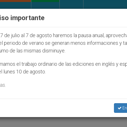
IGLESIA Y MUNDO
DOCUMENTOS
DONATIVOS
iso importante
ución de colonos judíos que afecta a cristianos (y no 
7 de julio al 7 de agosto haremos la pausa anual, aprovec
el periodo de verano se generan menos informaciones y t
umo de las mismas disminuye.
 de la libertad religiosa
amos el trabajo ordinario de las ediciones en inglés y es
l lunes 10 de agosto.
as.
medidas
En
Z