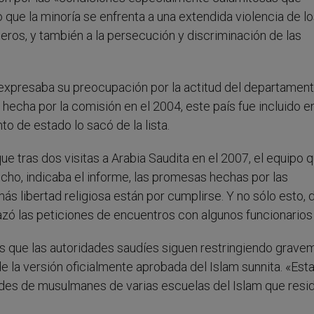
 que la minoría se enfrenta a una extendida violencia de l
jeros, y también a la persecución y discriminación de las
n expresaba su preocupación por la actitud del departamen
hecha por la comisión en el 2004, este país fue incluido en
to de estado lo sacó de la lista.
e tras dos visitas a Arabia Saudita en el 2007, el equipo 
hecho, indicaba el informe, las promesas hechas por las
ás libertad religiosa están por cumplirse. Y no sólo esto, 
hazó las peticiones de encuentros con algunos funcionarios
 es que las autoridades saudíes siguen restringiendo grav
e la versión oficialmente aprobada del Islam sunnita. «Est
ades de musulmanes de varias escuelas del Islam que resi