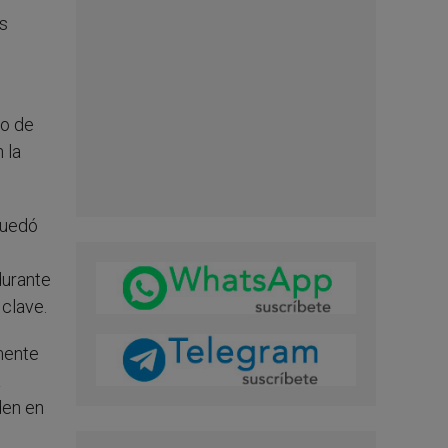
os
to de
 la
quedó
durante
 clave.
emente
a
den en