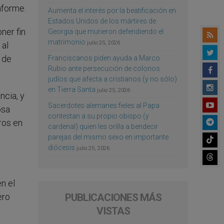
nforme.
Aumenta el interés por la beatificación en
Estados Unidos de los mártires de
ner fin
Georgia que murieron defendiendo el
matrimonio
julio 25, 2026
 al
 de
Franciscanos piden ayuda a Marco
Rubio ante persecución de colonos
judíos que afecta a cristianos (y no sólo)
en Tierra Santa
julio 25, 2026
ncia, y
Sacerdotes alemanes fieles al Papa
osa
contestan a su propio obispo (y
ros en
cardenal) quien les orilla a bendecir
parejas del mismo sexo en importante
diócesis
julio 25, 2026
n el
PUBLICACIONES MÁS
ero
VISTAS