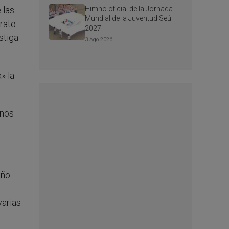
Himno oficial de la Jornada
 las
Mundial de la Juventud Seúl
trato
2027
stiga
3 Ago 2026
» la
unos
año
varias