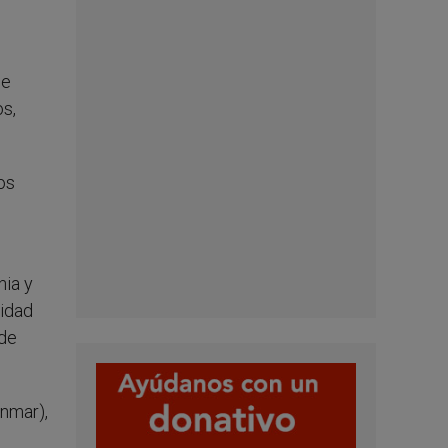
de
s,
os
nia y
nidad
 de
nmar),