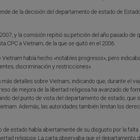
ende de la decisión del departamento de estado de Estad
07, y la comisión repitió su petición del año pasado de q
sta CPC a Vietnam, de la que se quitó en el 2006.
e Vietnam había hecho «notables progresos», pero indicaba,
ntes, discriminación y restricciones».
más detalles sobre Vietnam, indicando que, durante el via
reso de mejora de la libertad religiosa ha avanzado de for
ando del punto de vista del departamento de estado, que 
ietnam. Además, las autoridades también limitan los dere
 de estado habla abiertamente de su disgusto por la falta
bertad religiosa. La carta observaba que el departamento 