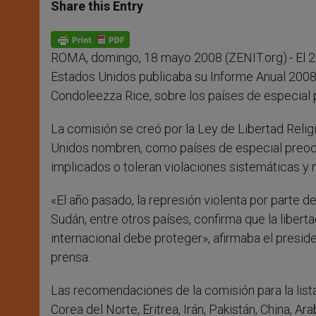
t
s
e
t
r
Share this Entry
s
e
b
t
e
A
n
o
e
p
g
o
r
p
e
k
ROMA, domingo, 18 mayo 2008 (ZENIT.org).- El 2 
r
Estados Unidos publicaba su Informe Anual 2008,
Condoleezza Rice, sobre los países de especial
La comisión se creó por la Ley de Libertad Relig
Unidos nombren, como países de especial preoc
implicados o toleran violaciones sistemáticas y no
«El año pasado, la represión violenta por parte 
Sudán, entre otros países, confirma que la liber
internacional debe proteger», afirmaba el presi
prensa.
Las recomendaciones de la comisión para la li
Corea del Norte, Eritrea, Irán, Pakistán, China, A