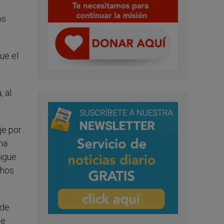
os
ue el
 al
je por
ma
sigue
chos
 de
de