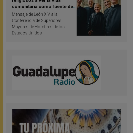
religiosos a ver la vida
comunitaria como fuente de
inspiración y santificación
Mensaje de León XIV a la
Conferencia de Superiores
Mayores de Hombres de los
Estados Unidos