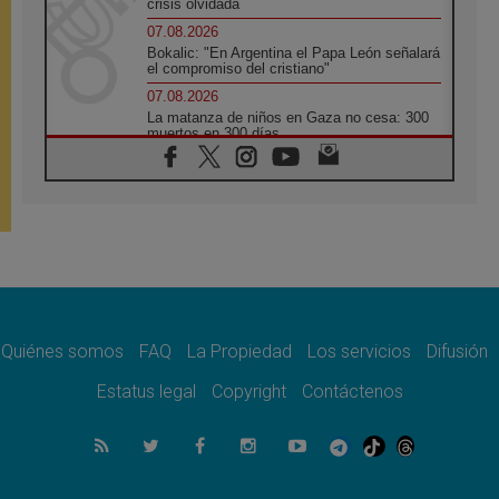
crisis olvidada
07.08.2026
Bokalic: "En Argentina el Papa León señalará
el compromiso del cristiano"
07.08.2026
La matanza de niños en Gaza no cesa: 300
muertos en 300 días
07.08.2026
Tagle: La guerra desfigura el mundo, solo la
revelación de Dios lo transfigura
07.08.2026
Presentada la Trienal de Arte de las
Universidades Católicas: «Exercises in
Empathy»
07.08.2026
Fortunatus Nwachukwu: la comunicación
como misión al servicio del Evangelio
Quiénes somos
FAQ
La Propiedad
Los servicios
Difusión
07.08.2026
Estatus legal
Copyright
Contáctenos
SIGNIS 2026, dar voz a las religiosas en el
espacio público
07.08.2026
Lanzan un proyecto de empoderamiento
digital para mujeres líderes en África