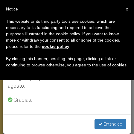
ES
Notice
×
x
Aviso importante
This website or its third party tools use cookies, which are
necessary to its functioning and required to achieve the
Del 27 de julio al 7 de agosto haremos la pausa
purposes illustrated in the cookie policy. If you want to know
Benedicto XVI: "La Eucaristía es
anual, aprovechando que en el periodo de verano
more or withdraw your consent to all or some of the cookies,
please refer to the
cookie policy
.
se generan menos informaciones y también el
escuela de caridad y de
consumo de las mismas disminuye.
solidaridad"
By closing this banner, scrolling this page, clicking a link or
continuing to browse otherwise, you agree to the use of cookies.
Retomamos el trabajo ordinario de las ediciones
en inglés y español de ZENIT el lunes 10 de
Intervención en el Ángelus del Corpus
agosto.
Christi
Gracias.
MAYO 25, 2008 00:00
ZENIT STAFF
ANGELUS
W
M
F
T
S
h
e
a
w
h
a
s
c
i
a
Entendido
t
s
e
t
r
Share this Entry
s
e
b
t
e