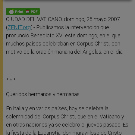
A
n
o
e
p
g
o
r
p
e
k
r
CIUDAD DEL VATICANO, domingo, 25 mayo 2007
(
ZENIT.org
).- Publicamos la intervención que
pronunció Benedicto XVI este domingo, en el que
muchos países celebraban en Corpus Christi, con
motivo de la oración mariana del Ángelus, en el día
* * *
Queridos hermanos y hermanas:
En Italia y en varios países, hoy se celebra la
solemnidad del Corpus Christi, que en el Vaticano y
en otras naciones ya se celebró el jueves pasado. Es
la fiesta de la Eucaristía, don maravilloso de Cristo,