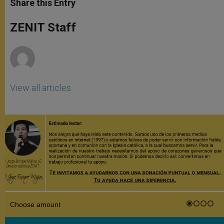
Share this Entry
s
e
b
t
e
A
n
o
e
p
g
o
r
ZENIT Staff
p
e
k
r
View all articles