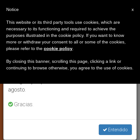
ES
Notice
×
x
Aviso importante
This website or its third party tools use cookies, which are
necessary to its functioning and required to achieve the
Del 27 de julio al 7 de agosto haremos la pausa
purposes illustrated in the cookie policy. If you want to know
El servicio de la autoridad y la
anual, aprovechando que en el periodo de verano
more or withdraw your consent to all or some of the cookies,
please refer to the
cookie policy
.
se generan menos informaciones y también el
obediencia según una superiora
consumo de las mismas disminuye.
general
By closing this banner, scrolling this page, clicking a link or
continuing to browse otherwise, you agree to the use of cookies.
Retomamos el trabajo ordinario de las ediciones
en inglés y español de ZENIT el lunes 10 de
Maria de Anima Christi, superiora de
agosto.
las Servidoras del Señor y de la Virgen
Gracias.
de Matará
JULIO 08, 2008 00:00
ZENIT STAFF
IGLESIA LOCAL
W
M
F
T
S
Entendido
h
e
a
w
h
a
s
c
i
a