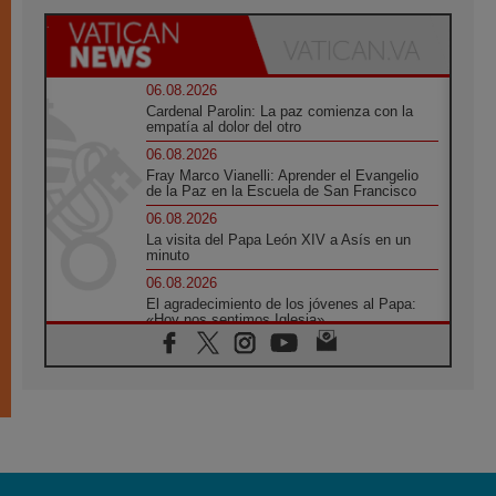
06.08.2026
Cardenal Parolin: La paz comienza con la
empatía al dolor del otro
06.08.2026
Fray Marco Vianelli: Aprender el Evangelio
de la Paz en la Escuela de San Francisco
06.08.2026
La visita del Papa León XIV a Asís en un
minuto
06.08.2026
El agradecimiento de los jóvenes al Papa:
«Hoy nos sentimos Iglesia»
06.08.2026
Líbano: Reanudan los coloquios en Roma en
medio de tensiones y ataques en el sur del
país
06.08.2026
Hiroshima y Nagasaki, 81 años después.
Comienzan "Diez Días Oración por la Paz"
06.08.2026