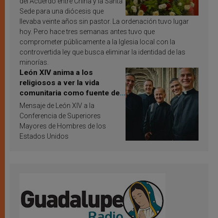
del Acuerdo entre China y la Santa
Sede para una diócesis que
llevaba veinte años sin pastor. La ordenación tuvo lugar
hoy. Pero hace tres semanas antes tuvo que
comprometer públicamente a la Iglesia local con la
controvertida ley que busca eliminar la identidad de las
minorías.
León XIV anima a los
religiosos a ver la vida
comunitaria como fuente de
inspiración y santificación
Mensaje de León XIV a la
Conferencia de Superiores
Mayores de Hombres de los
Estados Unidos