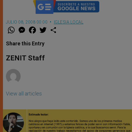
JULIO 08, 2008 00:00
IGLESIA LOCAL
W
M
F
T
S
h
e
a
w
h
a
s
c
i
a
t
s
e
t
r
Share this Entry
s
e
b
t
e
A
n
o
e
p
g
o
r
ZENIT Staff
p
e
k
r
View all articles