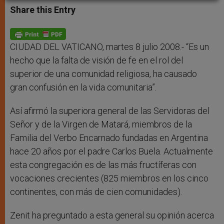
t
s
e
t
r
Share this Entry
s
e
b
t
e
A
n
o
e
p
g
o
r
p
e
k
r
CIUDAD DEL VATICANO, martes 8 julio 2008.- “Es un
hecho que la falta de visión de fe en el rol del
superior de una comunidad religiosa, ha causado
gran confusión en la vida comunitaria”.
Así afirmó la superiora general de las Servidoras del
Señor y de la Virgen de Matará, miembros de la
Familia del Verbo Encarnado fundadas en Argentina
hace 20 años por el padre Carlos Buela. Actualmente
esta congregación es de las más fructíferas con
vocaciones crecientes (825 miembros en los cinco
continentes, con más de cien comunidades).
Zenit ha preguntado a esta general su opinión acerca