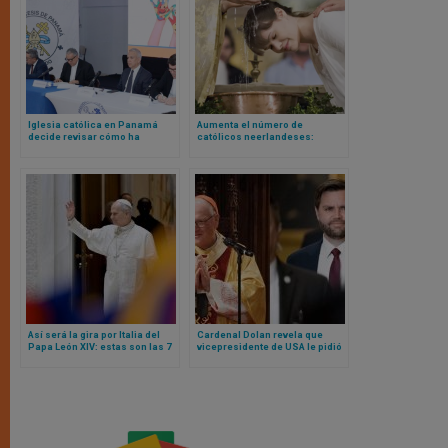
Iglesia católica en Panamá
Aumenta el número de
decide revisar cómo ha
católicos neerlandeses:
actuado ante denuncias de
Conferencia Episcopal de
casos de abusos
Holanda da a conocer los datos
Así será la gira por Italia del
Cardenal Dolan revela que
Papa León XIV: estas son las 7
vicepresidente de USA le pidió
diferentes ciudades que
disculpas por comentario falso
visitará en 4 meses
y difamatorio