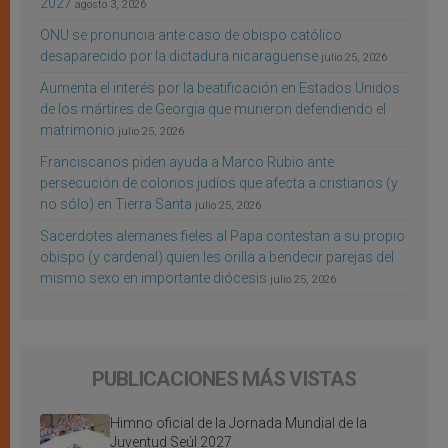
2027
agosto 3, 2026
ONU se pronuncia ante caso de obispo católico
desaparecido por la dictadura nicaragüense
julio 25, 2026
Aumenta el interés por la beatificación en Estados Unidos
de los mártires de Georgia que murieron defendiendo el
matrimonio
julio 25, 2026
Franciscanos piden ayuda a Marco Rubio ante
persecución de colonos judíos que afecta a cristianos (y
no sólo) en Tierra Santa
julio 25, 2026
Sacerdotes alemanes fieles al Papa contestan a su propio
obispo (y cardenal) quien les orilla a bendecir parejas del
mismo sexo en importante diócesis
julio 25, 2026
PUBLICACIONES MÁS VISTAS
Himno oficial de la Jornada Mundial de la
Juventud Seúl 2027