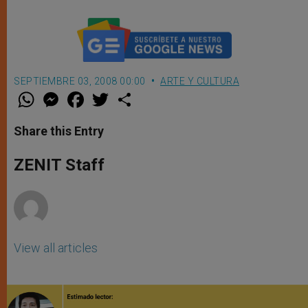
SEPTIEMBRE 03, 2008 00:00
ARTE Y CULTURA
W
M
F
T
S
h
e
a
w
h
a
s
c
i
a
t
s
e
t
r
Share this Entry
s
e
b
t
e
A
n
o
e
p
g
o
r
ZENIT Staff
p
e
k
r
View all articles