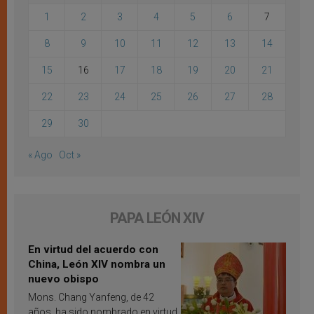
1
2
3
4
5
6
7
8
9
10
11
12
13
14
15
16
17
18
19
20
21
22
23
24
25
26
27
28
29
30
« Ago
Oct »
PAPA LEÓN XIV
En virtud del acuerdo con
China, León XIV nombra un
nuevo obispo
Mons. Chang Yanfeng, de 42
años, ha sido nombrado en virtud