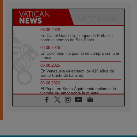
08.08.2026
En Castel Gandolfo, el tapiz de Raffaello
sobre el sermón de San Pablo
08.08.2026
En Colombia, «la paz no se compra con una
firma»
08.08.2026
En Venezuela celebraron los 416 años del
Santo Cristo de La Grita
08.08.2026
El Papa: en Santa Ágata contemplamos la
victoria del amor sobre la muerte
08.08.2026
León XIV visitará el Santuario de la Madre
del Buen Consejo de Genazzano
07.08.2026
Filipinas: el Vicariato Apostólico de Calapán
se convierte en diócesis
07.08.2026