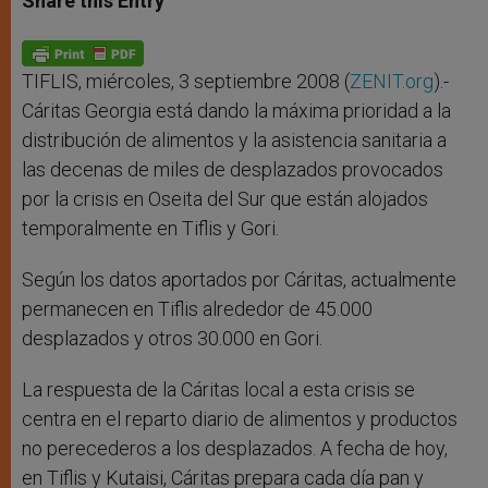
Share this Entry
s
e
b
t
e
A
n
o
e
p
g
o
r
p
e
k
r
TIFLIS, miércoles, 3 septiembre 2008 (
ZENIT.org
).-
Cáritas Georgia está dando la máxima prioridad a la
distribución de alimentos y la asistencia sanitaria a
las decenas de miles de desplazados provocados
por la crisis en Oseita del Sur que están alojados
temporalmente en Tiflis y Gori.
Según los datos aportados por Cáritas, actualmente
permanecen en Tiflis alrededor de 45.000
desplazados y otros 30.000 en Gori.
La respuesta de la Cáritas local a esta crisis se
centra en el reparto diario de alimentos y productos
no perecederos a los desplazados. A fecha de hoy,
en Tiflis y Kutaisi, Cáritas prepara cada día pan y