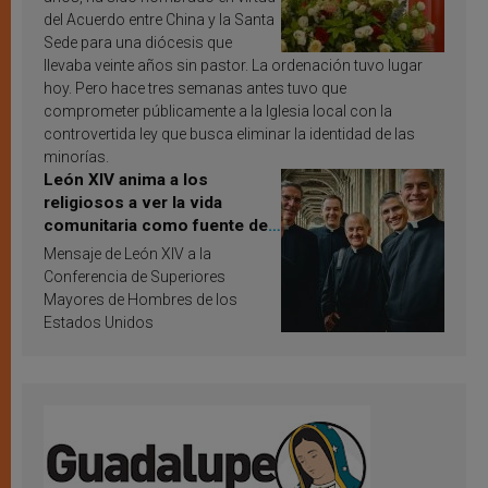
del Acuerdo entre China y la Santa
Sede para una diócesis que
llevaba veinte años sin pastor. La ordenación tuvo lugar
hoy. Pero hace tres semanas antes tuvo que
comprometer públicamente a la Iglesia local con la
controvertida ley que busca eliminar la identidad de las
minorías.
León XIV anima a los
religiosos a ver la vida
comunitaria como fuente de
inspiración y santificación
Mensaje de León XIV a la
Conferencia de Superiores
Mayores de Hombres de los
Estados Unidos