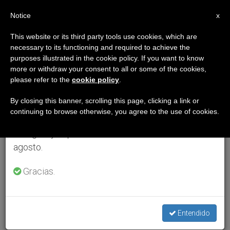
ES
Notice
×
x
Aviso importante
This website or its third party tools use cookies, which are
necessary to its functioning and required to achieve the
Del 27 de julio al 7 de agosto haremos la pausa
purposes illustrated in the cookie policy. If you want to know
anual, aprovechando que en el periodo de verano
more or withdraw your consent to all or some of the cookies,
please refer to the
cookie policy
.
se generan menos informaciones y también el
consumo de las mismas disminuye.
By closing this banner, scrolling this page, clicking a link or
continuing to browse otherwise, you agree to the use of cookies.
Retomamos el trabajo ordinario de las ediciones
en inglés y español de ZENIT el lunes 10 de
agosto.
Gracias.
Entendido