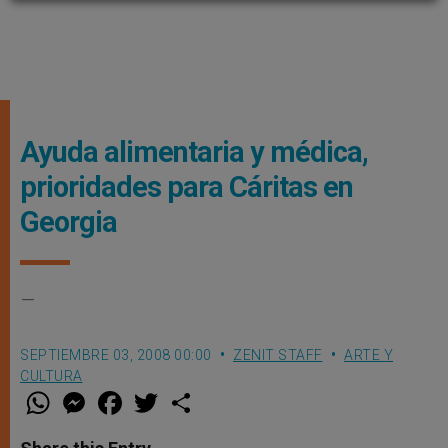
Ayuda alimentaria y médica,
prioridades para Cáritas en
Georgia
–
SEPTIEMBRE 03, 2008 00:00
ZENIT STAFF
ARTE Y
CULTURA
W
M
F
T
S
h
e
a
w
h
a
s
c
i
a
t
s
e
t
r