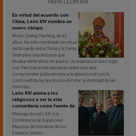
PAPA LEÓN XIV
En virtud del acuerdo con
China, León XIV nombra un
nuevo obispo
Mons. Chang Yanfeng, de 42
años, ha sido nombrado en virtud
del Acuerdo entre China y la Santa
Sede para una diócesis que
llevaba veinte años sin pastor. La ordenación tuvo lugar
hoy. Pero hace tres semanas antes tuvo que
comprometer públicamente a la Iglesia local con la
controvertida ley que busca eliminar la identidad de las
minorías.
León XIV anima a los
religiosos a ver la vida
comunitaria como fuente de
inspiración y santificación
Mensaje de León XIV a la
Conferencia de Superiores
Mayores de Hombres de los
Estados Unidos