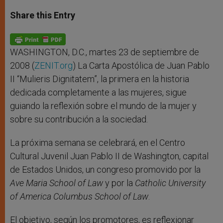
a
s
c
i
a
t
s
e
t
r
Share this Entry
s
e
b
t
e
A
n
o
e
p
g
o
r
p
e
k
r
WASHINGTON, D.C., martes 23 de septiembre de
2008 (
ZENIT.org
) La Carta Apostólica de Juan Pablo
II “Mulieris Dignitatem”, la primera en la historia
dedicada completamente a las mujeres, sigue
guiando la reflexión sobre el mundo de la mujer y
sobre su contribución a la sociedad.
La próxima semana se celebrará, en el Centro
Cultural Juvenil Juan Pablo II de Washington, capital
de Estados Unidos, un congreso promovido por la
Ave Maria School of Law
y por la
Catholic University
of America Columbus School of Law
.
El objetivo, según los promotores, es reflexionar