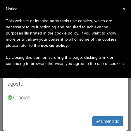
ES
Notice
×
x
Aviso importante
This website or its third party tools use cookies, which are
necessary to its functioning and required to achieve the
Del 27 de julio al 7 de agosto haremos la pausa
purposes illustrated in the cookie policy. If you want to know
anual, aprovechando que en el periodo de verano
more or withdraw your consent to all or some of the cookies,
please refer to the
cookie policy
.
se generan menos informaciones y también el
consumo de las mismas disminuye.
By closing this banner, scrolling this page, clicking a link or
continuing to browse otherwise, you agree to the use of cookies.
Retomamos el trabajo ordinario de las ediciones
en inglés y español de ZENIT el lunes 10 de
agosto.
Gracias.
Entendido