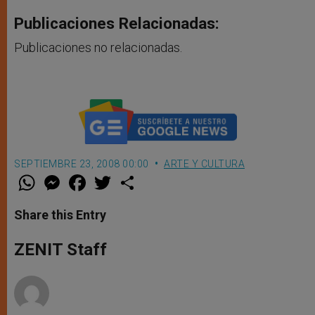
Publicaciones Relacionadas:
Publicaciones no relacionadas.
SEPTIEMBRE 23, 2008 00:00
ARTE Y CULTURA
W
M
F
T
S
h
e
a
w
h
a
s
c
i
a
t
s
e
t
r
Share this Entry
s
e
b
t
e
A
n
o
e
p
g
o
r
ZENIT Staff
p
e
k
r