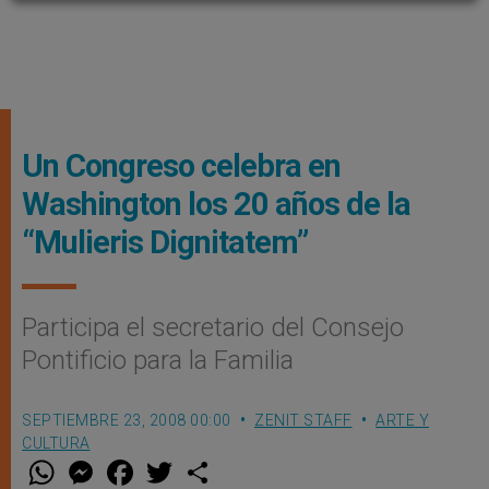
Un Congreso celebra en
Washington los 20 años de la
“Mulieris Dignitatem”
Participa el secretario del Consejo
Pontificio para la Familia
SEPTIEMBRE 23, 2008 00:00
ZENIT STAFF
ARTE Y
CULTURA
W
M
F
T
S
h
e
a
w
h