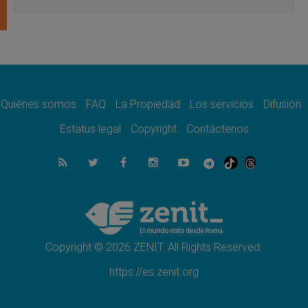
revelación de Dios lo transfigura
07.08.2026
Presentada la Trienal de Arte de las
Universidades Católicas: «Exercises in
Empathy»
07.08.2026
Fortunatus Nwachukwu: la comunicación
como misión al servicio del Evangelio
Quiénes somos
FAQ
La Propiedad
Los servicios
Difusión
07.08.2026
Estatus legal
Copyright
Contáctenos
SIGNIS 2026, dar voz a las religiosas en el
espacio público
07.08.2026
Lanzan un proyecto de empoderamiento
digital para mujeres líderes en África
07.08.2026
Programa oficial del Viaje Apostólico del
Papa León XIV a Francia
Copyright © 2026 ZENIT. All Rights Reserved.
https://es.zenit.org