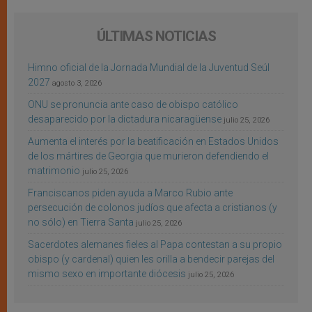
ÚLTIMAS NOTICIAS
Himno oficial de la Jornada Mundial de la Juventud Seúl
2027
agosto 3, 2026
ONU se pronuncia ante caso de obispo católico
desaparecido por la dictadura nicaragüense
julio 25, 2026
Aumenta el interés por la beatificación en Estados Unidos
de los mártires de Georgia que murieron defendiendo el
matrimonio
julio 25, 2026
Franciscanos piden ayuda a Marco Rubio ante
persecución de colonos judíos que afecta a cristianos (y
no sólo) en Tierra Santa
julio 25, 2026
Sacerdotes alemanes fieles al Papa contestan a su propio
obispo (y cardenal) quien les orilla a bendecir parejas del
mismo sexo en importante diócesis
julio 25, 2026