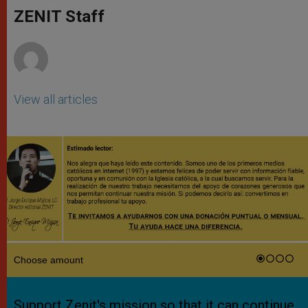
A
n
o
e
p
g
o
r
ZENIT Staff
p
e
k
r
View all articles