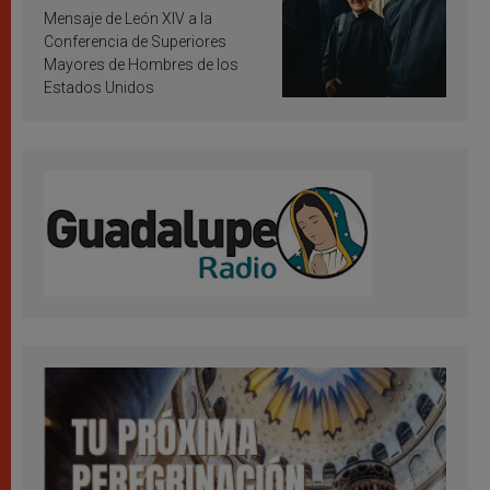
inspiración y santificación
Mensaje de León XIV a la
Conferencia de Superiores
Mayores de Hombres de los
Estados Unidos