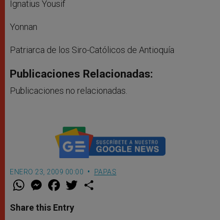
Ignatius Yousif
Yonnan
Patriarca de los Siro-Católicos de Antioquía
Publicaciones Relacionadas:
Publicaciones no relacionadas.
ENERO 23, 2009 00:00
PAPAS
W
M
F
T
S
h
e
a
w
h
a
s
c
i
a
t
s
e
t
r
Share this Entry
s
e
b
t
e