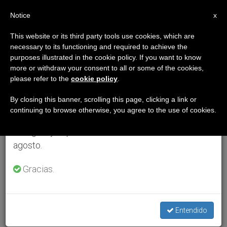
ES
Notice
×
x
Aviso importante
This website or its third party tools use cookies, which are
necessary to its functioning and required to achieve the
Del 27 de julio al 7 de agosto haremos la pausa
purposes illustrated in the cookie policy. If you want to know
anual, aprovechando que en el periodo de verano
more or withdraw your consent to all or some of the cookies,
please refer to the
cookie policy
.
se generan menos informaciones y también el
consumo de las mismas disminuye.
By closing this banner, scrolling this page, clicking a link or
continuing to browse otherwise, you agree to the use of cookies.
Retomamos el trabajo ordinario de las ediciones
en inglés y español de ZENIT el lunes 10 de
agosto.
Gracias.
Entendido