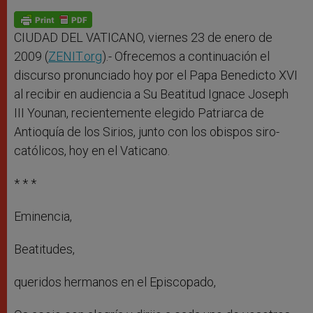
A
n
o
e
p
g
o
r
p
e
k
r
CIUDAD DEL VATICANO, viernes 23 de enero de
2009 (
ZENIT.org
).- Ofrecemos a continuación el
discurso pronunciado hoy por el Papa Benedicto XVI
al recibir en audiencia a Su Beatitud Ignace Joseph
III Younan, recientemente elegido Patriarca de
Antioquía de los Sirios, junto con los obispos siro-
católicos, hoy en el Vaticano.
* * *
Eminencia,
Beatitudes,
queridos hermanos en el Episcopado,