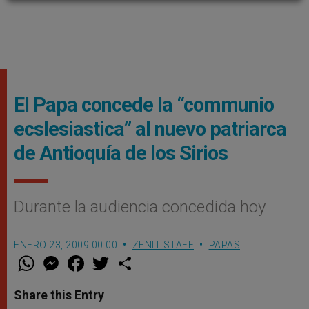
El Papa concede la “communio
ecslesiastica” al nuevo patriarca
de Antioquía de los Sirios
Durante la audiencia concedida hoy
ENERO 23, 2009 00:00
ZENIT STAFF
PAPAS
W
M
F
T
S
h
e
a
w
h
a
s
c
i
a
t
s
e
t
r
Share this Entry
s
e
b
t
e