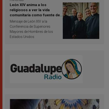
León XIV anima a los
religiosos a ver la vida
comunitaria como fuente de
inspiración y santificación
Mensaje de León XIV a la
Conferencia de Superiores
Mayores de Hombres de los
Estados Unidos