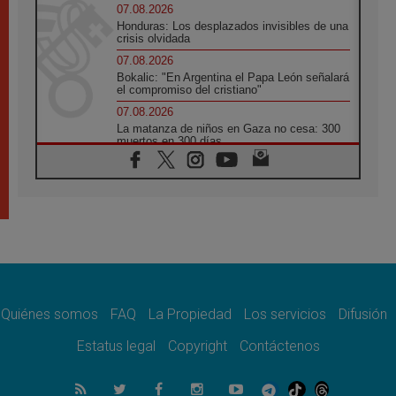
07.08.2026
Honduras: Los desplazados invisibles de una
crisis olvidada
07.08.2026
Bokalic: "En Argentina el Papa León señalará
el compromiso del cristiano"
07.08.2026
La matanza de niños en Gaza no cesa: 300
muertos en 300 días
07.08.2026
Tagle: La guerra desfigura el mundo, solo la
revelación de Dios lo transfigura
07.08.2026
Presentada la Trienal de Arte de las
Universidades Católicas: «Exercises in
Empathy»
07.08.2026
Fortunatus Nwachukwu: la comunicación
como misión al servicio del Evangelio
Quiénes somos
FAQ
La Propiedad
Los servicios
Difusión
07.08.2026
Estatus legal
Copyright
Contáctenos
SIGNIS 2026, dar voz a las religiosas en el
espacio público
07.08.2026