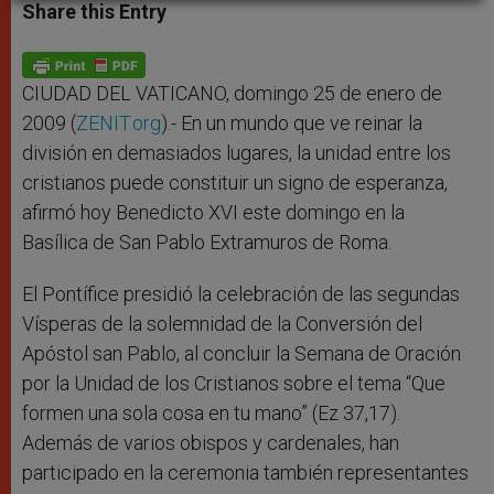
t
s
e
t
r
Share this Entry
s
e
b
t
e
A
n
o
e
p
g
o
r
p
e
k
r
CIUDAD DEL VATICANO, domingo 25 de enero de
2009 (
ZENIT.org
).- En un mundo que ve reinar la
división en demasiados lugares, la unidad entre los
cristianos puede constituir un signo de esperanza,
afirmó hoy Benedicto XVI este domingo en la
Basílica de San Pablo Extramuros de Roma.
El Pontífice presidió la celebración de las segundas
Vísperas de la solemnidad de la Conversión del
Apóstol san Pablo, al concluir la Semana de Oración
por la Unidad de los Cristianos sobre el tema “Que
formen una sola cosa en tu mano” (Ez 37,17).
Además de varios obispos y cardenales, han
participado en la ceremonia también representantes