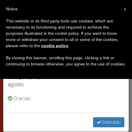
ES
Notice
×
x
Aviso importante
This website or its third party tools use cookies, which are
necessary to its functioning and required to achieve the
Del 27 de julio al 7 de agosto haremos la pausa
purposes illustrated in the cookie policy. If you want to know
La unidad de los cristianos, signo
anual, aprovechando que en el periodo de verano
more or withdraw your consent to all or some of the cookies,
please refer to the
cookie policy
.
se generan menos informaciones y también el
para un mundo dividido, afirma
consumo de las mismas disminuye.
Benedicto XVI
By closing this banner, scrolling this page, clicking a link or
continuing to browse otherwise, you agree to the use of cookies.
Retomamos el trabajo ordinario de las ediciones
en inglés y español de ZENIT el lunes 10 de
Especialmente llama a la unidad entre
agosto.
los cristianos en Tierra Santa
Gracias.
ENERO 25, 2009 00:00
ZENIT STAFF
CIUDAD DEL
VATICANO
W
M
F
T
S
Entendido
h
e
a
w
h
a
s
c
i
a