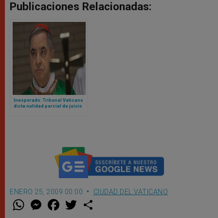
Publicaciones Relacionadas:
Inesperado: Tribunal Vaticano
dicta nulidad parcial de juicio
contra cardenal Becciu y pide
repetirlo
ENERO 25, 2009 00:00
CIUDAD DEL VATICANO
W
M
F
T
S
h
e
a
w
h
a
s
c
i
a