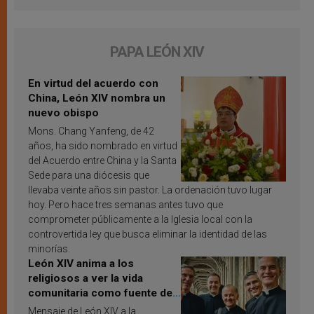
PAPA LEÓN XIV
En virtud del acuerdo con
China, León XIV nombra un
nuevo obispo
Mons. Chang Yanfeng, de 42
años, ha sido nombrado en virtud
del Acuerdo entre China y la Santa
Sede para una diócesis que
llevaba veinte años sin pastor. La ordenación tuvo lugar
hoy. Pero hace tres semanas antes tuvo que
comprometer públicamente a la Iglesia local con la
controvertida ley que busca eliminar la identidad de las
minorías.
León XIV anima a los
religiosos a ver la vida
comunitaria como fuente de
inspiración y santificación
Mensaje de León XIV a la