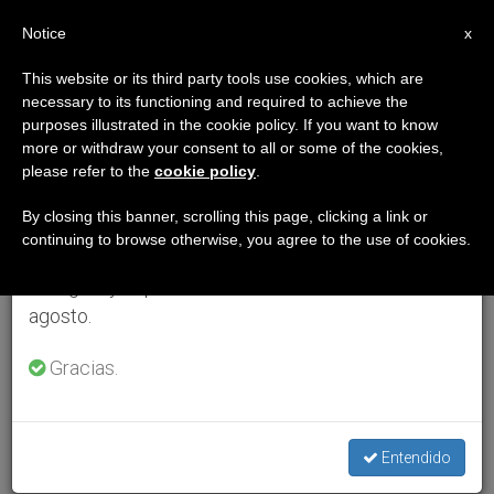
ES
Notice
×
x
Aviso importante
This website or its third party tools use cookies, which are
necessary to its functioning and required to achieve the
Del 27 de julio al 7 de agosto haremos la pausa
purposes illustrated in the cookie policy. If you want to know
anual, aprovechando que en el periodo de verano
more or withdraw your consent to all or some of the cookies,
please refer to the
cookie policy
.
se generan menos informaciones y también el
consumo de las mismas disminuye.
By closing this banner, scrolling this page, clicking a link or
continuing to browse otherwise, you agree to the use of cookies.
Retomamos el trabajo ordinario de las ediciones
en inglés y español de ZENIT el lunes 10 de
agosto.
Gracias.
Entendido