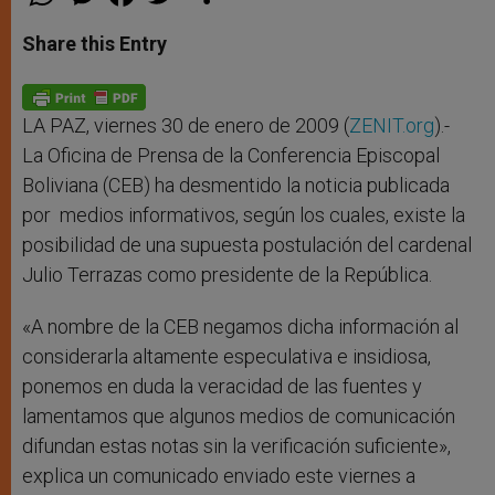
h
e
a
w
h
a
s
c
i
a
t
s
e
t
r
Share this Entry
s
e
b
t
e
A
n
o
e
p
g
o
r
p
e
k
r
LA PAZ, viernes 30 de enero de 2009 (
ZENIT.org
).-
La Oficina de Prensa de la Conferencia Episcopal
Boliviana (CEB) ha desmentido la noticia publicada
por medios informativos, según los cuales, existe la
posibilidad de una supuesta postulación del cardenal
Julio Terrazas como presidente de la República.
«A nombre de la CEB negamos dicha información al
considerarla altamente especulativa e insidiosa,
ponemos en duda la veracidad de las fuentes y
lamentamos que algunos medios de comunicación
difundan estas notas sin la verificación suficiente»,
explica un comunicado enviado este viernes a