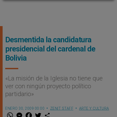
Desmentida la candidatura
presidencial del cardenal de
Bolivia
«La misión de la Iglesia no tiene que
ver con ningún proyecto político
partidario»
ENERO 30, 2009 00:00
ZENIT STAFF
ARTE Y CULTURA
W
M
F
T
S