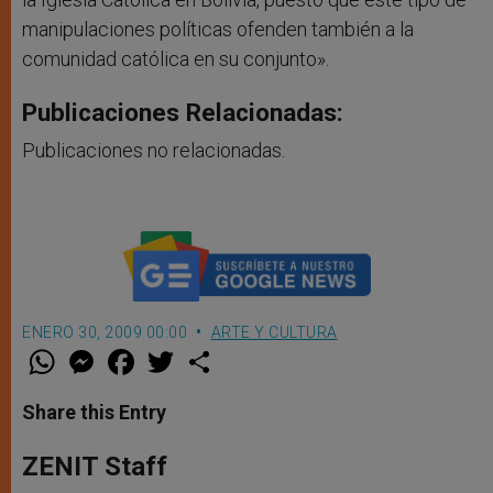
manipulaciones políticas ofenden también a la
comunidad católica en su conjunto».
Publicaciones Relacionadas:
Publicaciones no relacionadas.
ENERO 30, 2009 00:00
ARTE Y CULTURA
W
M
F
T
S
h
e
a
w
h
a
s
c
i
a
t
s
e
t
r
Share this Entry
s
e
b
t
e
A
n
o
e
p
g
o
r
ZENIT Staff
p
e
k