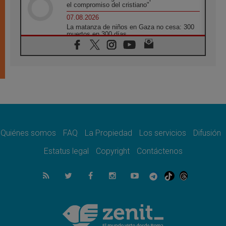
el compromiso del cristiano"
07.08.2026
La matanza de niños en Gaza no cesa: 300
muertos en 300 días
07.08.2026
Tagle: La guerra desfigura el mundo, solo la
revelación de Dios lo transfigura
07.08.2026
Presentada la Trienal de Arte de las
Universidades Católicas: «Exercises in
Empathy»
07.08.2026
Fortunatus Nwachukwu: la comunicación
como misión al servicio del Evangelio
Quiénes somos
FAQ
La Propiedad
Los servicios
Difusión
07.08.2026
Estatus legal
Copyright
Contáctenos
SIGNIS 2026, dar voz a las religiosas en el
espacio público
07.08.2026
Lanzan un proyecto de empoderamiento
digital para mujeres líderes en África
07.08.2026
Programa oficial del Viaje Apostólico del
Papa León XIV a Francia