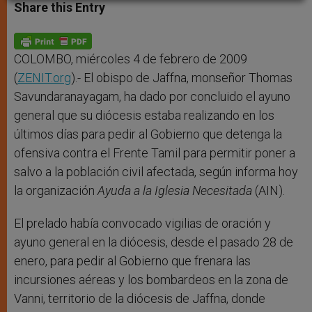
t
s
e
t
r
Share this Entry
s
e
b
t
e
A
n
o
e
p
g
o
r
p
e
k
r
COLOMBO, miércoles 4 de febrero de 2009
(
ZENIT.org
).- El obispo de Jaffna, monseñor Thomas
Savundaranayagam, ha dado por concluido el ayuno
general que su diócesis estaba realizando en los
últimos días para pedir al Gobierno que detenga la
ofensiva contra el Frente Tamil para permitir poner a
salvo a la población civil afectada, según informa hoy
la organización
Ayuda a la Iglesia Necesitada
(AIN).
El prelado había convocado vigilias de oración y
ayuno general en la diócesis, desde el pasado 28 de
enero, para pedir al Gobierno que frenara las
incursiones aéreas y los bombardeos en la zona de
Vanni, territorio de la diócesis de Jaffna, donde