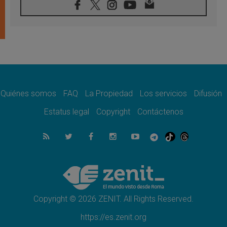
país
06.08.2026
Hiroshima y Nagasaki, 81 años después.
Comienzan "Diez Días Oración por la Paz"
06.08.2026
Pizzaballa en Asís: los cristianos quieren
paz
06.08.2026
Sturla: La visita de León XIV será una buena
noticia para todo el Uruguay
Quiénes somos
FAQ
La Propiedad
Los servicios
Difusión
06.08.2026
Estatus legal
Copyright
Contáctenos
León XIV: La revolución del Evangelio
derriba los muros que separan
06.08.2026
La Iglesia en Ceuta: caridad y esperanza
frente al drama migratorio
06.08.2026
La visita del Papa a Perú será un tiempo de
gracia reconciliación y esperanza
Copyright © 2026 ZENIT. All Rights Reserved.
https://es.zenit.org