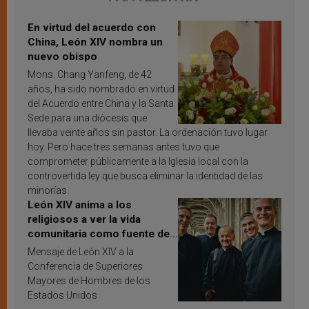
En virtud del acuerdo con
China, León XIV nombra un
nuevo obispo
Mons. Chang Yanfeng, de 42
años, ha sido nombrado en virtud
del Acuerdo entre China y la Santa
Sede para una diócesis que
llevaba veinte años sin pastor. La ordenación tuvo lugar
hoy. Pero hace tres semanas antes tuvo que
comprometer públicamente a la Iglesia local con la
controvertida ley que busca eliminar la identidad de las
minorías.
León XIV anima a los
religiosos a ver la vida
comunitaria como fuente de
inspiración y santificación
Mensaje de León XIV a la
Conferencia de Superiores
Mayores de Hombres de los
Estados Unidos