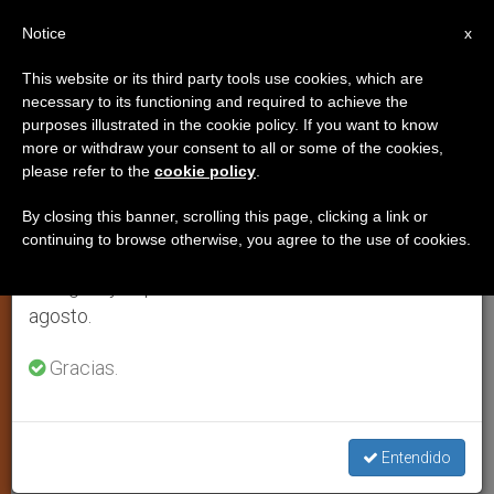
ES
Notice
×
x
Aviso importante
This website or its third party tools use cookies, which are
necessary to its functioning and required to achieve the
Del 27 de julio al 7 de agosto haremos la pausa
purposes illustrated in the cookie policy. If you want to know
Seis días de ayuno para pedir
anual, aprovechando que en el periodo de verano
more or withdraw your consent to all or some of the cookies,
please refer to the
cookie policy
.
se generan menos informaciones y también el
que termine la ofensiva en Sri
consumo de las mismas disminuye.
Lanka
By closing this banner, scrolling this page, clicking a link or
continuing to browse otherwise, you agree to the use of cookies.
Retomamos el trabajo ordinario de las ediciones
en inglés y español de ZENIT el lunes 10 de
Organizado por el obispo de Jaffna, en
agosto.
él han participado cristianos e hindúes
Gracias.
FEBRERO 04, 2009 00:00
ZENIT STAFF
ARTE Y
CULTURA
W
M
F
T
S
Entendido
h
e
a
w
h
a
s
c
i
a