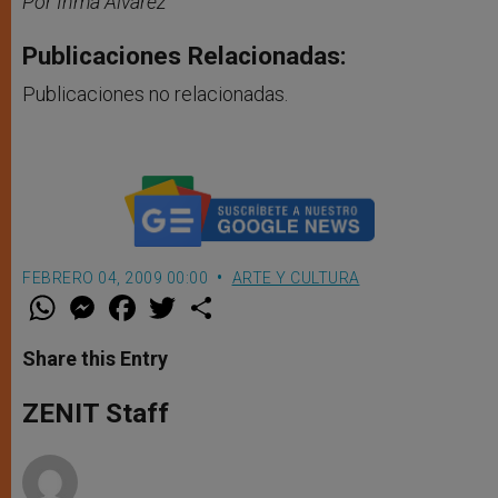
Por Inma Álvarez
Publicaciones Relacionadas:
Publicaciones no relacionadas.
FEBRERO 04, 2009 00:00
ARTE Y CULTURA
W
M
F
T
S
h
e
a
w
h
a
s
c
i
a
t
s
e
t
r
Share this Entry
s
e
b
t
e
A
n
o
e
p
g
o
r
ZENIT Staff
p
e
k
r