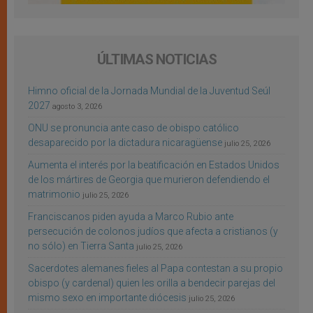
ÚLTIMAS NOTICIAS
Himno oficial de la Jornada Mundial de la Juventud Seúl
2027
agosto 3, 2026
ONU se pronuncia ante caso de obispo católico
desaparecido por la dictadura nicaragüense
julio 25, 2026
Aumenta el interés por la beatificación en Estados Unidos
de los mártires de Georgia que murieron defendiendo el
matrimonio
julio 25, 2026
Franciscanos piden ayuda a Marco Rubio ante
persecución de colonos judíos que afecta a cristianos (y
no sólo) en Tierra Santa
julio 25, 2026
Sacerdotes alemanes fieles al Papa contestan a su propio
obispo (y cardenal) quien les orilla a bendecir parejas del
mismo sexo en importante diócesis
julio 25, 2026