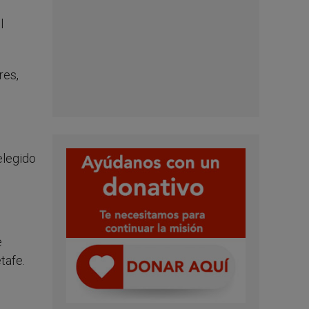
l
res,
elegido
e
tafe.