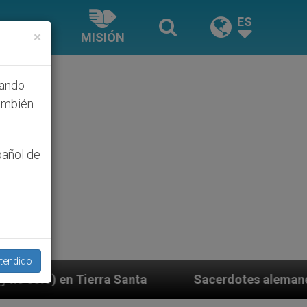
ES
×
MISIÓN
hando
ambién
pañol de
tendido
nta
Sacerdotes alemanes fieles al Papa contest