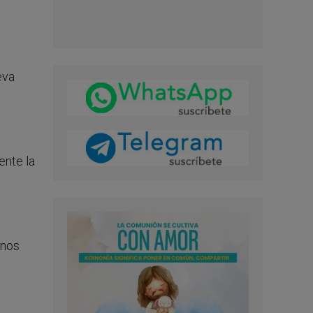
eva
ente la
enos