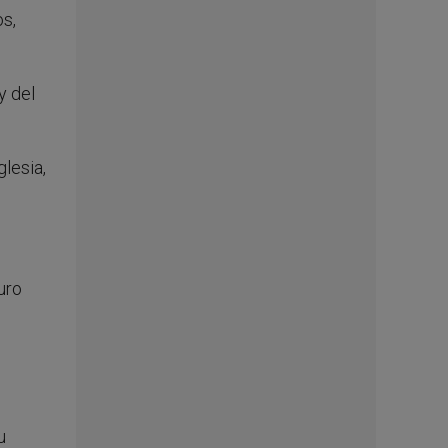
os,
y del
glesia,
uro
u