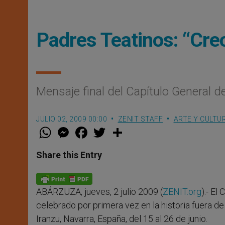
Padres Teatinos: “Crec
Mensaje final del Capítulo General d
JULIO 02, 2009 00:00
ZENIT STAFF
ARTE Y CULTU
W
M
F
T
S
h
e
a
w
h
a
s
c
i
a
t
s
e
t
r
Share this Entry
s
e
b
t
e
A
n
o
e
p
g
o
r
p
e
k
ABÁRZUZA, jueves, 2 julio 2009 (
ZENIT.org
).- El
r
celebrado por primera vez en la historia fuera 
Iranzu, Navarra, España, del 15 al 26 de junio.