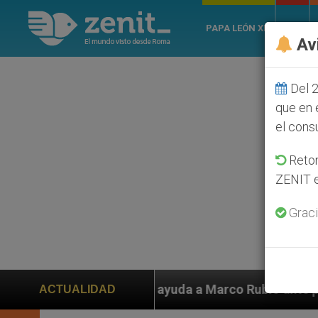
PAPA LEÓN XIV
ROMA
Av
Del 2
que en 
el cons
Retom
ZENIT e
Graci
en ayuda a Marco Rubio ante persecución de colonos ju
ACTUALIDAD