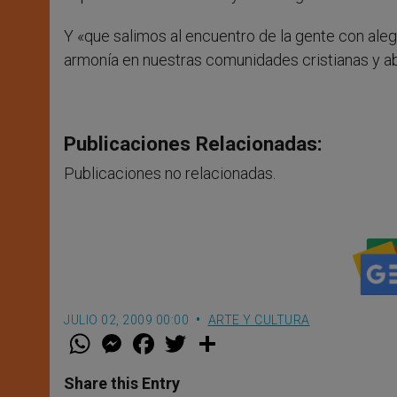
Y «que salimos al encuentro de la gente con alegr
armonía en nuestras comunidades cristianas y abi
Publicaciones Relacionadas:
Publicaciones no relacionadas.
JULIO 02, 2009 00:00
ARTE Y CULTURA
W
M
F
T
S
h
e
a
w
h
a
s
c
i
a
t
s
e
t
r
Share this Entry
s
e
b
t
e