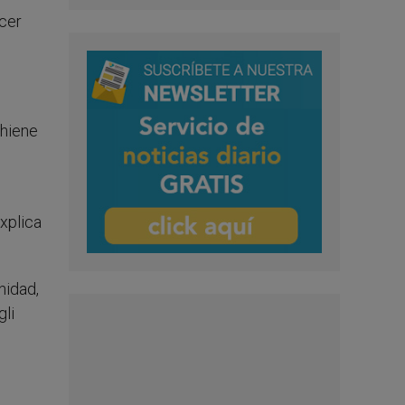
acer
Thiene
xplica
nidad,
gli