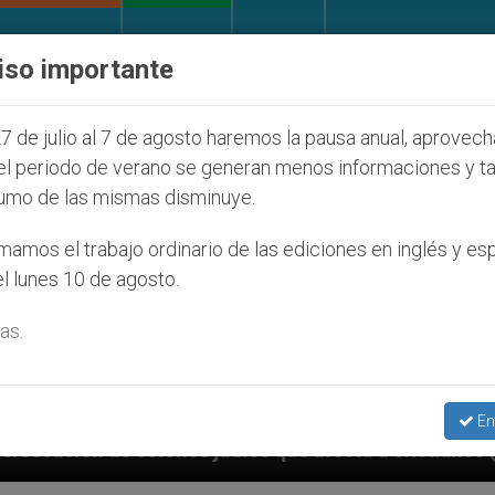
IGLESIA Y MUNDO
DOCUMENTOS
DONATIVOS
iso importante
7 de julio al 7 de agosto haremos la pausa anual, aprovec
el periodo de verano se generan menos informaciones y t
umo de las mismas disminuye.
amos el trabajo ordinario de las ediciones en inglés y es
l lunes 10 de agosto.
as.
En
díos que afecta a cristianos (y no sólo) en Tierra Sa