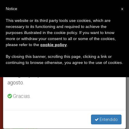
ES
Notice
×
x
Aviso importante
This website or its third party tools use cookies, which are
necessary to its functioning and required to achieve the
Del 27 de julio al 7 de agosto haremos la pausa
purposes illustrated in the cookie policy. If you want to know
Ante la muerte de Michael
anual, aprovechando que en el periodo de verano
more or withdraw your consent to all or some of the cookies,
please refer to the
cookie policy
.
se generan menos informaciones y también el
Jackson
consumo de las mismas disminuye.
By closing this banner, scrolling this page, clicking a link or
continuing to browse otherwise, you agree to the use of cookies.
Retomamos el trabajo ordinario de las ediciones
Por monseñor José Ignacio Munilla
en inglés y español de ZENIT el lunes 10 de
Aguirre
agosto.
JULIO 04, 2009 00:00
ZENIT STAFF
PAPAS
Gracias.
W
M
F
T
S
h
e
a
w
h
a
s
c
i
a
t
s
e
t
r
Share this Entry
s
e
b
t
e
Entendido
A
n
o
e
p
g
o
r