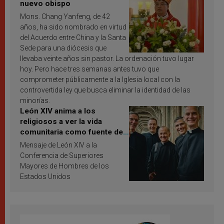
nuevo obispo
Mons. Chang Yanfeng, de 42
años, ha sido nombrado en virtud
del Acuerdo entre China y la Santa
Sede para una diócesis que
llevaba veinte años sin pastor. La ordenación tuvo lugar
hoy. Pero hace tres semanas antes tuvo que
comprometer públicamente a la Iglesia local con la
controvertida ley que busca eliminar la identidad de las
minorías.
León XIV anima a los
religiosos a ver la vida
comunitaria como fuente de
inspiración y santificación
Mensaje de León XIV a la
Conferencia de Superiores
Mayores de Hombres de los
Estados Unidos