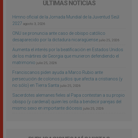
ÚLTIMAS NOTICIAS
Himno oficial de la Jornada Mundial de la Juventud Seúl
2027
agosto 3, 2026
ONU se pronuncia ante caso de obispo católico
desaparecido por la dictadura nicaragüense
julio 25, 2026
Aumenta el interés por la beatificación en Estados Unidos
de los mártires de Georgia que murieron defendiendo el
matrimonio
julio 25, 2026
Franciscanos piden ayuda a Marco Rubio ante
persecución de colonos judíos que afecta a cristianos (y
no sólo) en Tierra Santa
julio 25, 2026
Sacerdotes alemanes fieles al Papa contestan a su propio
obispo (y cardenal) quien les orilla a bendecir parejas del
mismo sexo en importante diócesis
julio 25, 2026