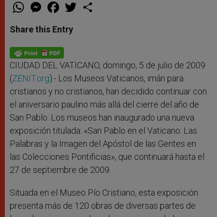
W
M
F
T
S
h
e
a
w
h
a
s
c
i
a
t
s
e
t
r
Share this Entry
s
e
b
t
e
A
n
o
e
p
g
o
r
p
e
k
r
CIUDAD DEL VATICANO, domingo, 5 de julio de 2009
(
ZENIT.org
).- Los Museos Vaticanos, imán para
cristianos y no cristianos, han decidido continuar con
el aniversario paulino más allá del cierre del año de
San Pablo. Los museos han inaugurado una nueva
exposición titulada: «San Pablo en el Vaticano: Las
Palabras y la Imagen del Apóstol de las Gentes en
las Colecciones Pontificias», que continuará hasta el
27 de septiembre de 2009.
Situada en el Museo Pío Cristiano, esta exposición
presenta más de 120 obras de diversas partes de