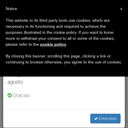
ES
Notice
×
x
Aviso importante
This website or its third party tools use cookies, which are
necessary to its functioning and required to achieve the
Del 27 de julio al 7 de agosto haremos la pausa
purposes illustrated in the cookie policy. If you want to know
anual, aprovechando que en el periodo de verano
more or withdraw your consent to all or some of the cookies,
please refer to the
cookie policy
.
se generan menos informaciones y también el
consumo de las mismas disminuye.
By closing this banner, scrolling this page, clicking a link or
continuing to browse otherwise, you agree to the use of cookies.
Retomamos el trabajo ordinario de las ediciones
en inglés y español de ZENIT el lunes 10 de
agosto.
Gracias.
Entendido