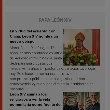
PAPA LEÓN XIV
En virtud del acuerdo con
China, León XIV nombra un
nuevo obispo
Mons. Chang Yanfeng, de 42
años, ha sido nombrado en virtud
del Acuerdo entre China y la Santa
Sede para una diócesis que
llevaba veinte años sin pastor. La ordenación tuvo lugar
hoy. Pero hace tres semanas antes tuvo que
comprometer públicamente a la Iglesia local con la
controvertida ley que busca eliminar la identidad de las
minorías.
León XIV anima a los
religiosos a ver la vida
comunitaria como fuente de
inspiración y santificación