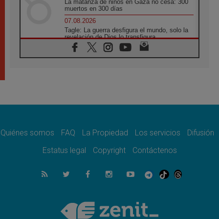
La matanza de niños en Gaza no cesa: 300
muertos en 300 días
07.08.2026
Tagle: La guerra desfigura el mundo, solo la
revelación de Dios lo transfigura
07.08.2026
Presentada la Trienal de Arte de las
Universidades Católicas: «Exercises in
Empathy»
07.08.2026
Fortunatus Nwachukwu: la comunicación
como misión al servicio del Evangelio
07.08.2026
SIGNIS 2026, dar voz a las religiosas en el
espacio público
Quiénes somos
FAQ
La Propiedad
Los servicios
Difusión
07.08.2026
Estatus legal
Copyright
Contáctenos
Lanzan un proyecto de empoderamiento
digital para mujeres líderes en África
07.08.2026
Programa oficial del Viaje Apostólico del
Papa León XIV a Francia
07.08.2026
Obispos de Ecuador: El bien de las familias
no admite premuras legislativas