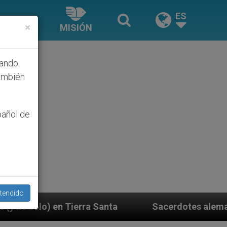
ES
×
MISIÓN
hando
ambién
pañol de
tendido
Santa
Sacerdotes alemanes fieles al Papa contes