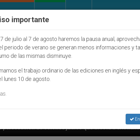
IGLESIA Y MUNDO
DOCUMENTOS
DONATIVOS
iso importante
7 de julio al 7 de agosto haremos la pausa anual, aprovec
el periodo de verano se generan menos informaciones y t
umo de las mismas disminuye.
amos el trabajo ordinario de las ediciones en inglés y es
l lunes 10 de agosto.
as.
En
judíos que afecta a cristianos (y no sólo) en Tierra 