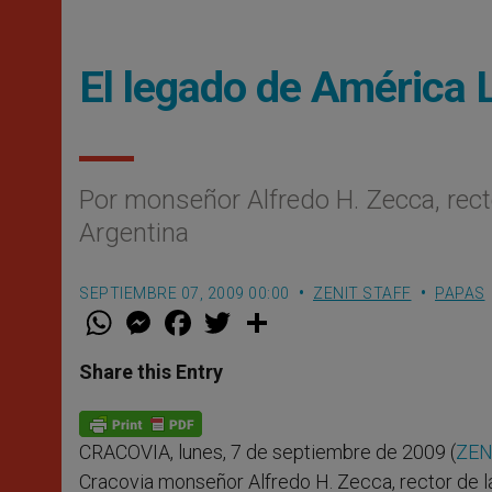
El legado de América 
Por monseñor Alfredo H. Zecca, recto
Argentina
SEPTIEMBRE 07, 2009 00:00
ZENIT STAFF
PAPAS
W
M
F
T
S
h
e
a
w
h
a
s
c
i
a
t
s
e
t
r
Share this Entry
s
e
b
t
e
A
n
o
e
p
g
o
r
p
e
k
CRACOVIA, lunes, 7 de septiembre de 2009 (
ZEN
r
Cracovia monseñor Alfredo H. Zecca, rector de la