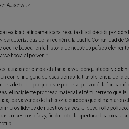
 en Auschwitz.
a realidad latinoamericana, resulta difícil decidir por dón
y características de la reunión a la cual la Comunidad de S
me ocurre buscar en la historia de nuestros países element
rse hacia el porvenir.
íses latinoamericanos: el afán a la vez conquistador y colon
n con el indígena de esas tierras, la transferencia de la cu
ances de todo tipo que este proceso provocó, la formació
, el incipiente progreso material, el fértil terreno que la 
ca, los vaivenes de la historia europea que alimentaron el
rimeros líderes de nuestros países, el desarrollo político,
asta nuestros días y, finalmente, la apertura dinámica a un
ctual.