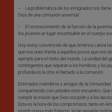
– La problemática de los inmigrados nos llama a v
Dios de una comunión universal
– El reconocimiento de la función de la juvent
los jóvenes un lugar insustituible en el cuerpo soc
Hoy estoy convencido de que América Latina tie
que nos unen frente a aquellos pocos que nos di
ejemplo para el resto del mundo. La unidad del 
contingentes que separan a los hombres y los pu
profunda es la otra: el llamado a la comunión.
Estimados miembros y amigos de la Comunidad de
compartiendo con ustedes este encuentro. Que e
cumplir la misión que Dios nos pide y a los laico
Esta es la hora de los compromisos, tanto en Amé
mundo nuevo más fraterno, la tan ansiada civiliz