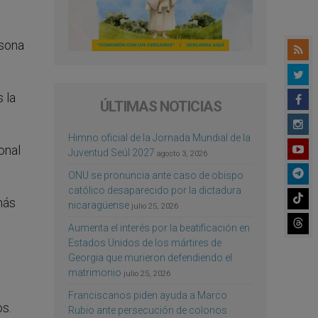
rsona
 la
ÚLTIMAS NOTICIAS
Himno oficial de la Jornada Mundial de la
onal
Juventud Seúl 2027
agosto 3, 2026
ONU se pronuncia ante caso de obispo
católico desaparecido por la dictadura
más
nicaragüense
julio 25, 2026
Aumenta el interés por la beatificación en
Estados Unidos de los mártires de
Georgia que murieron defendiendo el
matrimonio
julio 25, 2026
Franciscanos piden ayuda a Marco
os.
Rubio ante persecución de colonos