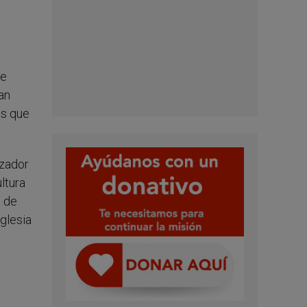
de
an
os que
izador
ltura
n de
Iglesia