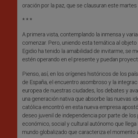
oración por la paz, que se clausuran este martes
* * *
A primera vista, contemplando la inmensa y variad
comenzar. Pero, uniendo esta temática al objeto 
Egidio ha tenido la amabilidad de invitarme, se 
estén operando en el presente y puedan proyecta
Pienso, así, en los orígenes históricos de los pa
de España, el encuentro asombroso y la integració
europea de nuestras ciudades, los debates y av
una generación nativa que absorbe las nuevas ideas
católica encontró en esta nueva empresa apostóli
deseo juvenil de independencia por parte de los p
económico, social y cultural autónomo que llega h
mundo globalizado que caracteriza el momento a