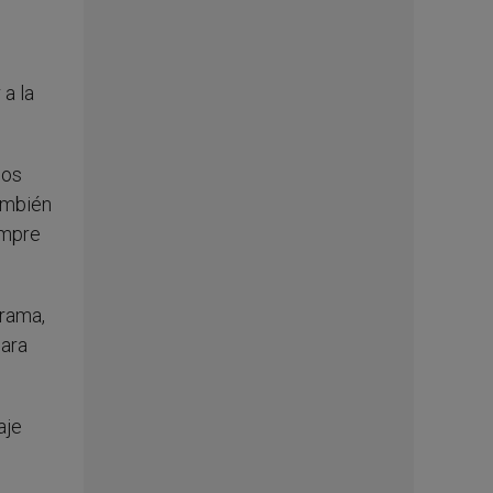
a la
dos
ambién
empre
orama,
para
aje