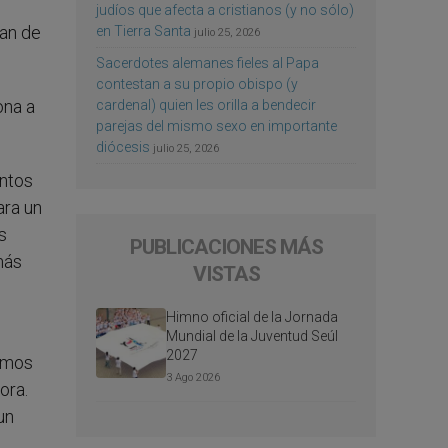
judíos que afecta a cristianos (y no sólo)
lan de
en Tierra Santa
julio 25, 2026
Sacerdotes alemanes fieles al Papa
contestan a su propio obispo (y
ona a
cardenal) quien les orilla a bendecir
parejas del mismo sexo en importante
diócesis
julio 25, 2026
entos
ara un
s
PUBLICACIONES MÁS
más
VISTAS
Himno oficial de la Jornada
Mundial de la Juventud Seúl
2027
damos
3 Ago 2026
ora.
un