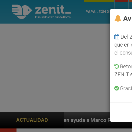
PAPA LEÓN XIV
ROMA
Av
Del 2
que en 
el cons
Retom
ZENIT e
Graci
iden ayuda a Marco Rubio ante persecución de colonos 
ACTUALIDAD