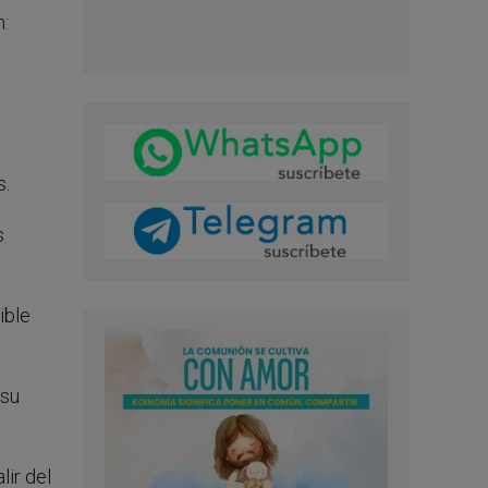
n:
s.
s
ible
 su
ir del