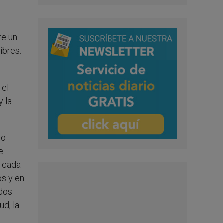
te un
ibres.
 el
y la
mo
e
e cada
os y en
odos
ud, la