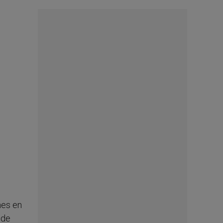
nes en
 de