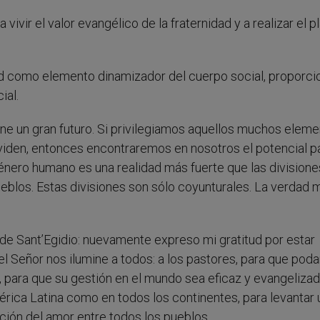
ivir el valor evangélico de la fraternidad y a realizar el p
ud como elemento dinamizador del cuerpo social, proporci
ial.
ne un gran futuro. Si privilegiamos aquellos muchos elem
viden, entonces encontraremos en nosotros el potencial p
género humano es una realidad más fuerte que las divisione
eblos. Estas divisiones son sólo coyunturales. La verdad 
 Sant’Egidio: nuevamente expreso mi gratitud por estar
l Señor nos ilumine a todos: a los pastores, para que po
s, para que su gestión en el mundo sea eficaz y evangelizad
rica Latina como en todos los continentes, para levantar 
ación del amor entre todos los pueblos.