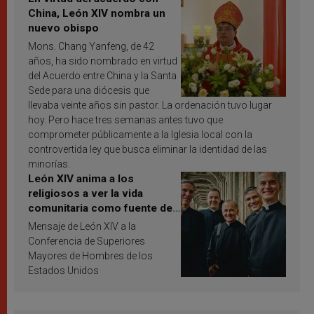
China, León XIV nombra un
nuevo obispo
Mons. Chang Yanfeng, de 42
años, ha sido nombrado en virtud
del Acuerdo entre China y la Santa
Sede para una diócesis que
llevaba veinte años sin pastor. La ordenación tuvo lugar
hoy. Pero hace tres semanas antes tuvo que
comprometer públicamente a la Iglesia local con la
controvertida ley que busca eliminar la identidad de las
minorías.
León XIV anima a los
religiosos a ver la vida
comunitaria como fuente de
inspiración y santificación
Mensaje de León XIV a la
Conferencia de Superiores
Mayores de Hombres de los
Estados Unidos