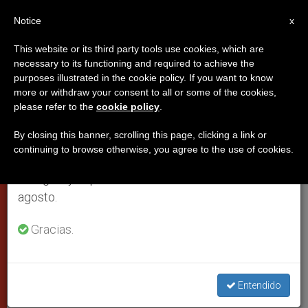
ES
Notice
×
x
Aviso importante
This website or its third party tools use cookies, which are
necessary to its functioning and required to achieve the
Del 27 de julio al 7 de agosto haremos la pausa
purposes illustrated in the cookie policy. If you want to know
El Papa "verde"; análisis del
anual, aprovechando que en el periodo de verano
more or withdraw your consent to all or some of the cookies,
please refer to the
cookie policy
.
se generan menos informaciones y también el
portavoz vaticano
consumo de las mismas disminuye.
By closing this banner, scrolling this page, clicking a link or
continuing to browse otherwise, you agree to the use of cookies.
Retomamos el trabajo ordinario de las ediciones
El padre Lombardi muestra cómo
en inglés y español de ZENIT el lunes 10 de
Benedicto XVI presenta la ecología
agosto.
SEPTIEMBRE 20, 2009 00:00
ZENIT STAFF
CIUDAD DEL
Gracias.
VATICANO
W
M
F
T
S
h
e
a
w
h
a
s
c
i
a
t
s
e
t
r
Entendido
Share this Entry
s
e
b
t
e