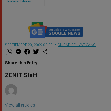
Fundación Ratzinger –
Benedicto XVI, llega Roberto
Regoli
SEPTIEMBRE 20, 2009 00:00
CIUDAD DEL VATICANO
W
M
F
T
S
h
e
a
w
h
a
s
c
i
a
t
s
e
t
r
Share this Entry
s
e
b
t
e
A
n
o
e
p
g
o
r
ZENIT Staff
p
e
k
r
View all articles