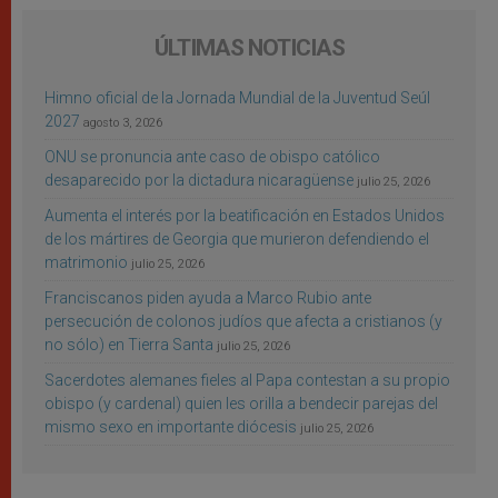
ÚLTIMAS NOTICIAS
Himno oficial de la Jornada Mundial de la Juventud Seúl
2027
agosto 3, 2026
ONU se pronuncia ante caso de obispo católico
desaparecido por la dictadura nicaragüense
julio 25, 2026
Aumenta el interés por la beatificación en Estados Unidos
de los mártires de Georgia que murieron defendiendo el
matrimonio
julio 25, 2026
Franciscanos piden ayuda a Marco Rubio ante
persecución de colonos judíos que afecta a cristianos (y
no sólo) en Tierra Santa
julio 25, 2026
Sacerdotes alemanes fieles al Papa contestan a su propio
obispo (y cardenal) quien les orilla a bendecir parejas del
mismo sexo en importante diócesis
julio 25, 2026