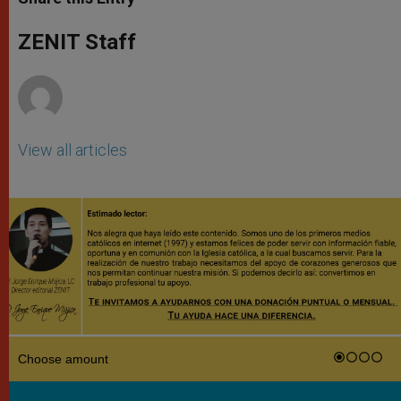
s
e
b
t
e
A
n
o
e
p
g
o
r
ZENIT Staff
p
e
k
r
View all articles