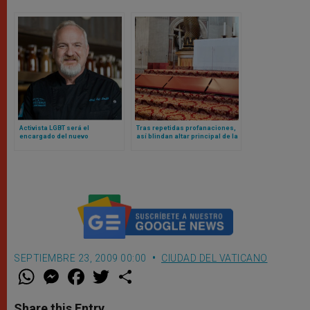
Activista LGBT será el
Tras repetidas profanaciones,
encargado del nuevo
así blindan altar principal de la
restaurante Laudato Si del
basílica vaticana
Vaticano
SEPTIEMBRE 23, 2009 00:00
CIUDAD DEL VATICANO
W
M
F
T
S
h
e
a
w
h
a
s
c
i
a
t
s
e
t
r
Share this Entry