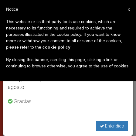
ES
Notice
×
x
Aviso importante
This website or its third party tools use cookies, which are
necessary to its functioning and required to achieve the
Del 27 de julio al 7 de agosto haremos la pausa
purposes illustrated in the cookie policy. If you want to know
El Papa recuerda que la propia
anual, aprovechando que en el periodo de verano
more or withdraw your consent to all or some of the cookies,
please refer to the
cookie policy
.
se generan menos informaciones y también el
inteligencia no basta para hacer
consumo de las mismas disminuye.
teología
By closing this banner, scrolling this page, clicking a link or
continuing to browse otherwise, you agree to the use of cookies.
Retomamos el trabajo ordinario de las ediciones
en inglés y español de ZENIT el lunes 10 de
Propone como modelo a san Anselmo
agosto.
de Canterbury, “doctor magnífico” de la
Gracias.
Iglesia
SEPTIEMBRE 23, 2009 00:00
ZENIT STAFF
CIUDAD DEL
Entendido
VATICANO
W
M
F
T
S