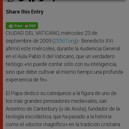
h
e
a
w
h
a
s
c
i
a
t
s
e
t
r
Share this Entry
s
e
b
t
e
A
n
o
e
p
g
o
r
p
e
k
r
CIUDAD DEL VATICANO, miércoles 23 de
septiembre de 2009 (
ZENIT.org
).- Benedicto XVI
afirmó este miércoles, durante la Audiencia General
en el Aula Pablo II del Vaticano, que un verdadero
teólogo «no puede contar sólo con su inteligencia,
sino que debe cultivar al mismo tiempo una profunda
experiencia de fe».
El Papa dedicó su catequesis a la figura de uno de
los más grandes pensadores medievales, san
Anselmo de Canterbury (o de Aosta), fundador de la
teología escolástica, que ha pasado a la historia
como el «doctor magnífico» en la tradición cristiana.