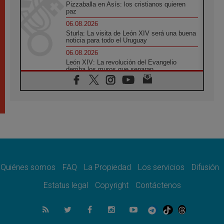
Pizzaballa en Asís: los cristianos quieren
paz
06.08.2026
Sturla: La visita de León XIV será una buena
noticia para todo el Uruguay
06.08.2026
León XIV: La revolución del Evangelio
derriba los muros que separan
06.08.2026
La Iglesia en Ceuta: caridad y esperanza
frente al drama migratorio
06.08.2026
La visita del Papa a Perú será un tiempo de
gracia reconciliación y esperanza
06.08.2026
Cardenal Rossi: "La llegada del Papa León a
Argentina es un homenaje a Francisco"
Quiénes somos
FAQ
La Propiedad
Los servicios
Difusión
06.08.2026
En Asís, León XIV invita a los jóvenes a
Estatus legal
Copyright
Contáctenos
«construir la civilización del amor»
05.08.2026
El cardenal Parolin en México: Toda la
sociedad necesita el mensaje del Evangelio