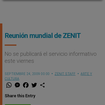
Reunión mundial de ZENIT
No se publicará el servicio informativo
este viernes
SEPTIEMBRE 24, 2009 00:00
ZENIT STAFF
ARTE Y
CULTURA
W
M
F
T
S
h
e
a
w
h
a
s
c
i
a
t
s
e
t
r
Share this Entry
s
e
b
t
e
A
n
o
e