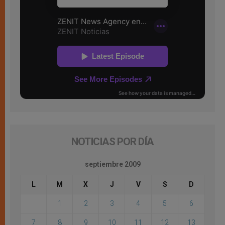
NOTICIAS POR DÍA
septiembre 2009
L
M
X
J
V
S
D
1
2
3
4
5
6
7
8
9
10
11
12
13