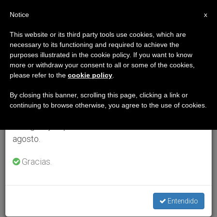
ES
Notice
×
x
Aviso importante
This website or its third party tools use cookies, which are
necessary to its functioning and required to achieve the
Del 27 de julio al 7 de agosto haremos la pausa
purposes illustrated in the cookie policy. If you want to know
anual, aprovechando que en el periodo de verano
more or withdraw your consent to all or some of the cookies,
please refer to the
cookie policy
.
se generan menos informaciones y también el
consumo de las mismas disminuye.
By closing this banner, scrolling this page, clicking a link or
continuing to browse otherwise, you agree to the use of cookies.
Retomamos el trabajo ordinario de las ediciones
en inglés y español de ZENIT el lunes 10 de
agosto.
Gracias.
Entendido