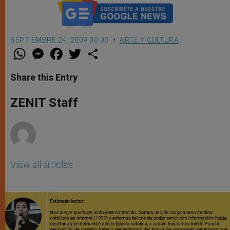
SEPTIEMBRE 24, 2009 00:00
ARTE Y CULTURA
W
M
F
T
S
h
e
a
w
h
a
s
c
i
a
t
s
e
t
r
Share this Entry
s
e
b
t
e
A
n
o
e
p
g
o
r
ZENIT Staff
p
e
k
r
View all articles