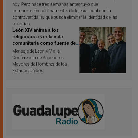
hoy. Pero hace tres semanas antes tuvo que
comprometer públicamente a la Iglesia local con la
controvertida ley que busca eliminar la identidad de las
minorías.
León XIV anima a los
religiosos a ver la vida
comunitaria como fuente de
inspiración y santificación
Mensaje de León XIV a la
Conferencia de Superiores
Mayores de Hombres de los
Estados Unidos