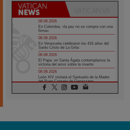
08.08.2026
En Colombia, «la paz no se compra con una
firma»
08.08.2026
En Venezuela celebraron los 416 años del
Santo Cristo de La Grita
08.08.2026
El Papa: en Santa Ágata contemplamos la
victoria del amor sobre la muerte
08.08.2026
León XIV visitará el Santuario de la Madre
del Buen Consejo de Genazzano
07.08.2026
Filipinas: el Vicariato Apostólico de Calapán
se convierte en diócesis
07.08.2026
Honduras: Los desplazados invisibles de una
crisis olvidada
07.08.2026
Bokalic: "En Argentina el Papa León señalará