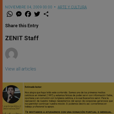
NOVIEMBRE 04, 2009 00:00
ARTE Y CULTURA
W
M
F
T
S
h
e
a
w
h
a
s
c
i
a
t
s
e
t
r
Share this Entry
s
e
b
t
e
A
n
o
e
p
g
o
r
ZENIT Staff
p
e
k
r
View all articles