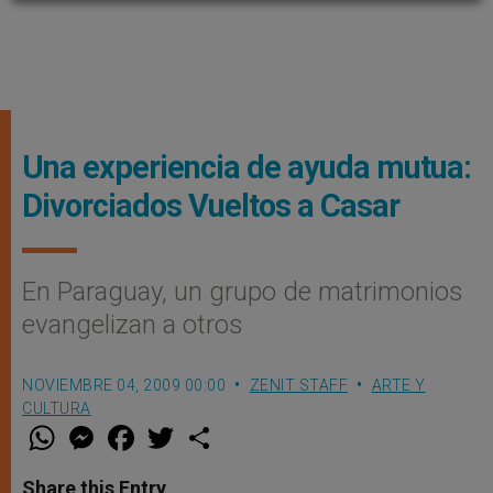
Una experiencia de ayuda mutua:
Divorciados Vueltos a Casar
En Paraguay, un grupo de matrimonios
evangelizan a otros
NOVIEMBRE 04, 2009 00:00
ZENIT STAFF
ARTE Y
CULTURA
W
M
F
T
S
h
e
a
w
h
a
s
c
i
a
t
s
e
t
r
Share this Entry