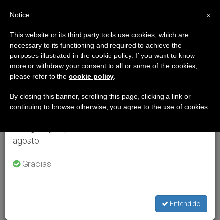
ES
Notice
×
x
Aviso importante
This website or its third party tools use cookies, which are
necessary to its functioning and required to achieve the
Del 27 de julio al 7 de agosto haremos la pausa
purposes illustrated in the cookie policy. If you want to know
anual, aprovechando que en el periodo de verano
more or withdraw your consent to all or some of the cookies,
please refer to the
cookie policy
.
se generan menos informaciones y también el
consumo de las mismas disminuye.
By closing this banner, scrolling this page, clicking a link or
continuing to browse otherwise, you agree to the use of cookies.
Retomamos el trabajo ordinario de las ediciones
en inglés y español de ZENIT el lunes 10 de
agosto.
Gracias.
Entendido