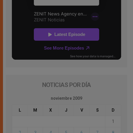
NOTICIAS POR DÍA
noviembre 2009
L
M
X
J
V
S
D
1
2
3
4
5
6
7
8