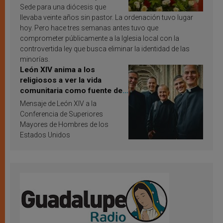
Sede para una diócesis que
llevaba veinte años sin pastor. La ordenación tuvo lugar
hoy. Pero hace tres semanas antes tuvo que
comprometer públicamente a la Iglesia local con la
controvertida ley que busca eliminar la identidad de las
minorías.
León XIV anima a los
religiosos a ver la vida
comunitaria como fuente de
inspiración y santificación
Mensaje de León XIV a la
Conferencia de Superiores
Mayores de Hombres de los
Estados Unidos