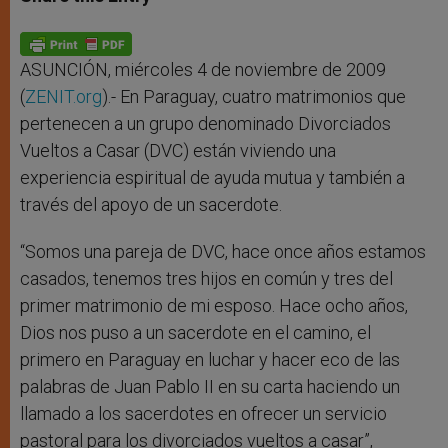
s
e
b
t
e
A
n
o
e
p
g
o
r
p
e
k
r
ASUNCIÓN, miércoles 4 de noviembre de 2009
(
ZENIT.org
).- En Paraguay, cuatro matrimonios que
pertenecen a un grupo denominado Divorciados
Vueltos a Casar (DVC) están viviendo una
experiencia espiritual de ayuda mutua y también a
través del apoyo de un sacerdote.
“Somos una pareja de DVC, hace once años estamos
casados, tenemos tres hijos en común y tres del
primer matrimonio de mi esposo. Hace ocho años,
Dios nos puso a un sacerdote en el camino, el
primero en Paraguay en luchar y hacer eco de las
palabras de Juan Pablo II en su carta haciendo un
llamado a los sacerdotes en ofrecer un servicio
pastoral para los divorciados vueltos a casar”,