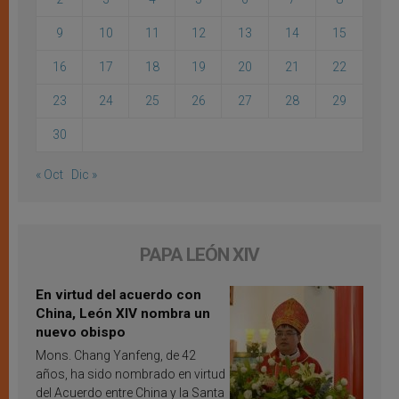
9
10
11
12
13
14
15
16
17
18
19
20
21
22
23
24
25
26
27
28
29
30
« Oct
Dic »
PAPA LEÓN XIV
En virtud del acuerdo con
China, León XIV nombra un
nuevo obispo
Mons. Chang Yanfeng, de 42
años, ha sido nombrado en virtud
del Acuerdo entre China y la Santa