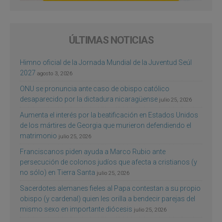
ÚLTIMAS NOTICIAS
Himno oficial de la Jornada Mundial de la Juventud Seúl
2027
agosto 3, 2026
ONU se pronuncia ante caso de obispo católico
desaparecido por la dictadura nicaragüense
julio 25, 2026
Aumenta el interés por la beatificación en Estados Unidos
de los mártires de Georgia que murieron defendiendo el
matrimonio
julio 25, 2026
Franciscanos piden ayuda a Marco Rubio ante
persecución de colonos judíos que afecta a cristianos (y
no sólo) en Tierra Santa
julio 25, 2026
Sacerdotes alemanes fieles al Papa contestan a su propio
obispo (y cardenal) quien les orilla a bendecir parejas del
mismo sexo en importante diócesis
julio 25, 2026