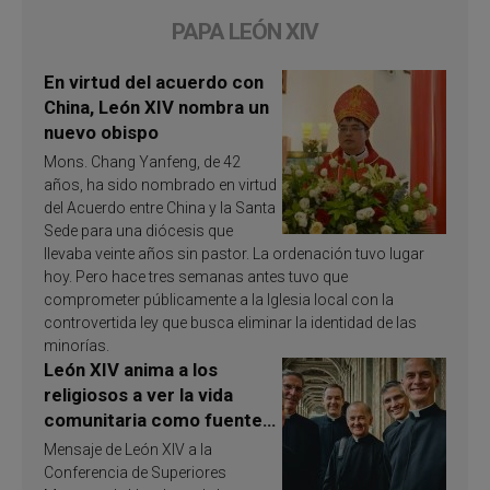
PAPA LEÓN XIV
En virtud del acuerdo con
China, León XIV nombra un
nuevo obispo
Mons. Chang Yanfeng, de 42
años, ha sido nombrado en virtud
del Acuerdo entre China y la Santa
Sede para una diócesis que
llevaba veinte años sin pastor. La ordenación tuvo lugar
hoy. Pero hace tres semanas antes tuvo que
comprometer públicamente a la Iglesia local con la
controvertida ley que busca eliminar la identidad de las
minorías.
León XIV anima a los
religiosos a ver la vida
comunitaria como fuente
de inspiración y
Mensaje de León XIV a la
santificación
Conferencia de Superiores