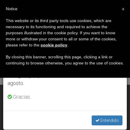
ES
Notice
×
x
Aviso importante
This website or its third party tools use cookies, which are
necessary to its functioning and required to achieve the
Del 27 de julio al 7 de agosto haremos la pausa
DÍA
purposes illustrated in the cookie policy. If you want to know
anual, aprovechando que en el periodo de verano
Noviembre 15th, 2009
more or withdraw your consent to all or some of the cookies,
please refer to the
cookie policy
.
se generan menos informaciones y también el
consumo de las mismas disminuye.
By closing this banner, scrolling this page, clicking a link or
continuing to browse otherwise, you agree to the use of cookies.
ÚLTIMAS NOTICIAS
Retomamos el trabajo ordinario de las ediciones
en inglés y español de ZENIT el lunes 10 de
agosto.
El poder de la Palabra explicado por Benedicto XVI
Gracias.
NOV 15, 2009 00:00
ZENIT STAFF
Entendido