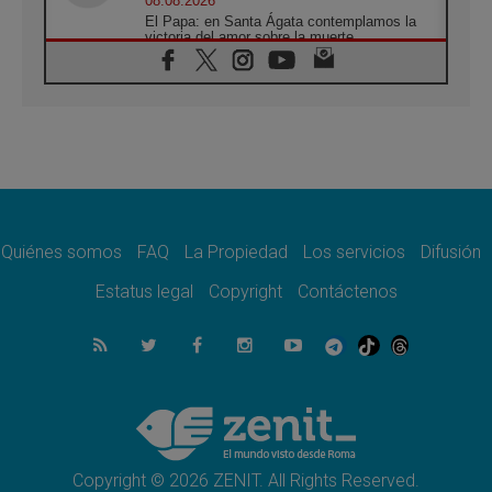
08.08.2026
El Papa: en Santa Ágata contemplamos la
victoria del amor sobre la muerte
08.08.2026
León XIV visitará el Santuario de la Madre
del Buen Consejo de Genazzano
07.08.2026
Filipinas: el Vicariato Apostólico de Calapán
se convierte en diócesis
07.08.2026
Honduras: Los desplazados invisibles de una
crisis olvidada
Quiénes somos
FAQ
La Propiedad
Los servicios
Difusión
07.08.2026
Bokalic: "En Argentina el Papa León señalará
Estatus legal
Copyright
Contáctenos
el compromiso del cristiano"
07.08.2026
La matanza de niños en Gaza no cesa: 300
muertos en 300 días
07.08.2026
Tagle: La guerra desfigura el mundo, solo la
revelación de Dios lo transfigura
Copyright © 2026 ZENIT. All Rights Reserved.