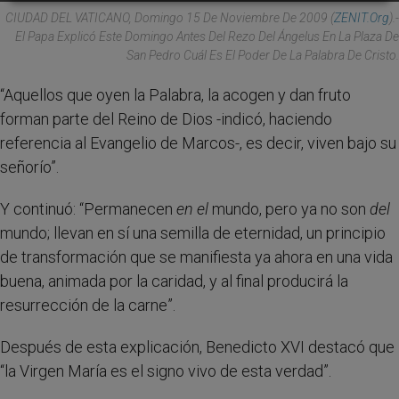
CIUDAD DEL VATICANO, Domingo 15 De Noviembre De 2009 (
ZENIT.org
).-
El Papa Explicó Este Domingo Antes Del Rezo Del Ángelus En La Plaza De
San Pedro Cuál Es El Poder De La Palabra De Cristo.
“Aquellos que oyen la Palabra, la acogen y dan fruto
forman parte del Reino de Dios -indicó, haciendo
referencia al Evangelio de Marcos-, es decir, viven bajo su
señorío”.
Y continuó: “Permanecen
en el
mundo, pero ya no son
del
mundo; llevan en sí una semilla de eternidad, un principio
de transformación que se manifiesta ya ahora en una vida
buena, animada por la caridad, y al final producirá la
resurrección de la carne”.
Después de esta explicación, Benedicto XVI destacó que
“la Virgen María es el signo vivo de esta verdad”.