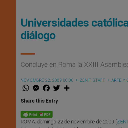
Universidades católica
diálogo
Concluye en Roma la XXIII Asamblea
NOVIEMBRE 22, 2009 00:00
ZENIT STAFF
ARTE Y 
W
M
F
T
S
h
e
a
w
h
a
s
c
i
a
t
s
e
t
r
Share this Entry
s
e
b
t
e
A
n
o
e
p
g
o
r
p
e
k
ROMA, domingo 22 de noviembre de 2009 (
ZENI
r