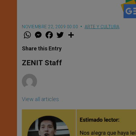
NOVIEMBRE 22, 2009 00:00
ARTE Y CULTURA
W
M
F
T
S
h
e
a
w
h
a
s
c
i
a
t
s
e
t
r
Share this Entry
s
e
b
t
e
A
n
o
e
p
g
o
r
ZENIT Staff
p
e
k
r
View all articles