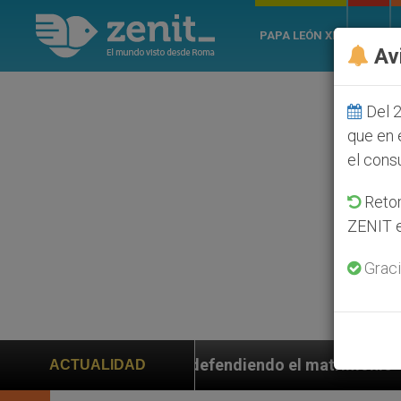
PAPA LEÓN XIV
ROMA
Av
Del 2
que en 
el cons
Retom
ZENIT e
Graci
eron defendiendo el matrimonio
Franciscanos pi
ACTUALIDAD