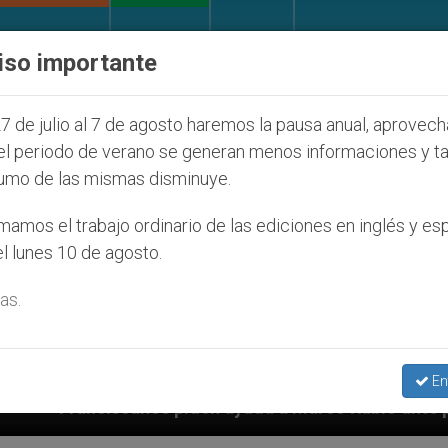
IGLESIA Y MUNDO
DOCUMENTOS
DONATIVOS
iso importante
7 de julio al 7 de agosto haremos la pausa anual, aprovec
el periodo de verano se generan menos informaciones y t
umo de las mismas disminuye.
amos el trabajo ordinario de las ediciones en inglés y es
l lunes 10 de agosto.
as.
En
den ayuda a Marco Rubio ante persecución de colonos j