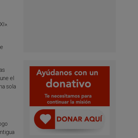
XI».
de
cas
une el
na sola
logo
antigua