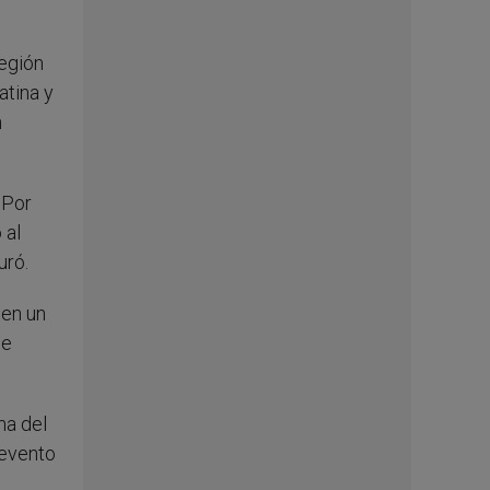
egión
atina y
n
 Por
 al
uró.
 en un
ue
ma del
 evento