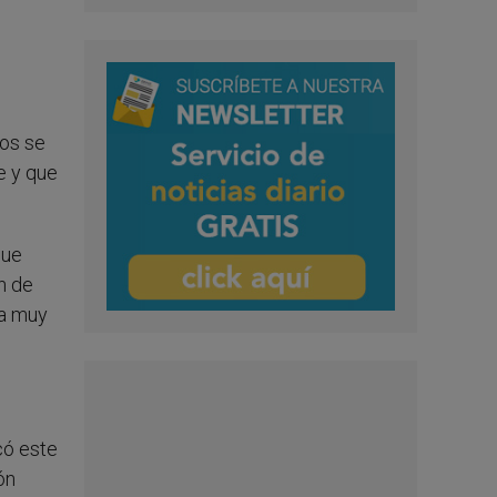
os se
e y que
que
n de
ia muy
có este
ón