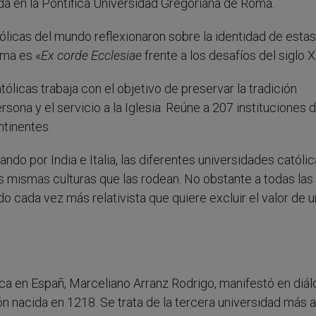
ada en la Pontifica Universidad Gregoriana de Roma.
ólicas del mundo reflexionaron sobre la identidad de estas
ema es «
Ex corde Ecclesiae
frente a los desafíos del siglo X
licas trabaja con el objetivo de preservar la tradición
ersona y el servicio a la Iglesia. Reúne a 207 instituciones 
ntinentes.
do por India e Italia, las diferentes universidades católi
s mismas culturas que las rodean. No obstante a todas las 
o cada vez más relativista que quiere excluir el valor de u
nca en Españ, Marceliano Arranz Rodrigo, manifestó en diá
ón nacida en 1218. Se trata de la tercera universidad más 