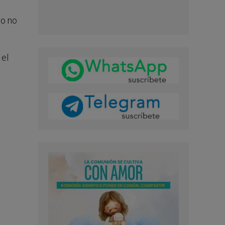
so no
 el