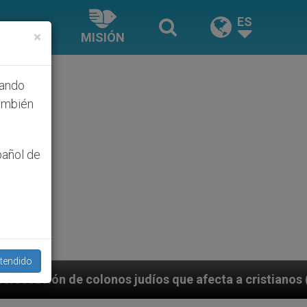
ES
×
MISIÓN
hando
ambién
pañol de
tendido
udíos que afecta a cristianos (y no sólo) en Tierra S