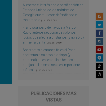
Aumenta el interés por la beatificación en
Estados Unidos de los mártires de
Georgia que murieron defendiendo el
matrimonio
julio 25, 2026
Franciscanos piden ayuda a Marco
Rubio ante persecución de colonos
judíos que afecta a cristianos (y no sólo)
en Tierra Santa
julio 25, 2026
Sacerdotes alemanes fieles al Papa
contestan a su propio obispo (y
cardenal) quien les orilla a bendecir
parejas del mismo sexo en importante
diócesis
julio 25, 2026
PUBLICACIONES MÁS
VISTAS