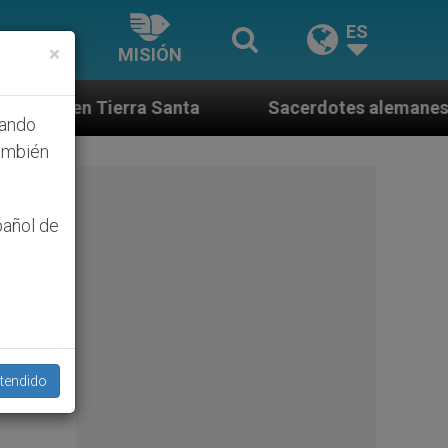
ES
×
MISIÓN
 Santa
Sacerdotes alemanes fieles al Papa conte
hando
ambién
pañol de
tendido