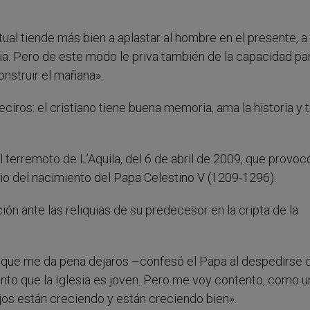
ual tiende más bien a aplastar al hombre en el presente, a
ria. Pero de este modo le priva también de la capacidad pa
nstruir el mañana».
ciros: el cristiano tiene buena memoria, ama la historia y t
l terremoto de L’Aquila, del 6 de abril de 2009, que provo
o del nacimiento del Papa Celestino V (1209-1296).
ión ante las reliquias de su predecesor en la cripta de la
 que me da pena dejaros –confesó el Papa al despedirse d
ento que la Iglesia es joven. Pero me voy contento, como u
jos están creciendo y están creciendo bien».