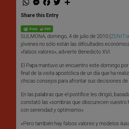
h
e
a
w
h
a
s
c
i
a
t
s
e
t
r
Share this Entry
s
e
b
t
e
A
n
o
e
p
g
o
r
p
e
k
SULMONA, domingo, 4 de julio de 2010 (
ZENIT.o
r
jóvenes no sólo están las dificultades económic
«falsos valores», advierte Benedicto XVI.
El Papa mantuvo un encuentro este domingo por l
final de la visita apostólica de un día que ha rea
chicas consejos para afrontar sus decisiones de 
En las palabras que el pontífice les dirigió, bas
constató las «sombras que obscurecen vuestro ho
con serenidad y optimismo».
«Pero también hay falsos valores y modelos iluso