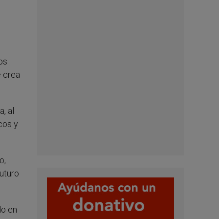
os
e crea
, al
cos y
o,
uturo
do en