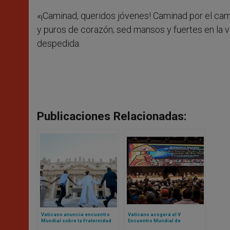
«¡Caminad, queridos jóvenes! Caminad por el cami
y puros de corazón; sed mansos y fuertes en la 
despedida.
Publicaciones Relacionadas:
Vaticano anuncia encuentro
Vaticano acogerá el V
Mundial sobre la Fraternidad
Encuentro Mundial de
Humana 2025: el evento fue un
Movimientos Populares: