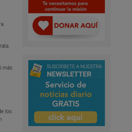
ra
rata
có más
e los
n