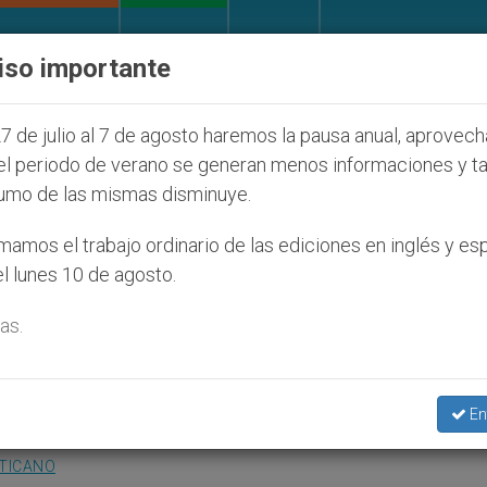
IGLESIA Y MUNDO
DOCUMENTOS
DONATIVOS
iso importante
 judíos que afecta a cristianos (y no sólo) en Tierra
7 de julio al 7 de agosto haremos la pausa anual, aprovec
el periodo de verano se generan menos informaciones y t
umo de las mismas disminuye.
 amenaza a los jóvenes,
amos el trabajo ordinario de las ediciones en inglés y es
l lunes 10 de agosto.
as.
a
En
ATICANO