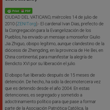
s
e
b
t
e
A
n
o
e
p
g
o
r
p
e
k
r
CIUDAD DEL VATICANO, miércoles 14 de julio de
2010 (
ZENIT.org
).- El cardenal Ivan Dias, prefecto de
la Congregación para la Evangelización de los
Pueblos, ha enviado un mensaje a monseñor Giulio
Jia Zhiguo, obispo legítimo, aunque clandestino de la
diócesis de Zhengding, en la provincia de He Bei, en
China continental, para manifestar la alegría de
Bendicto XVI por su liberación el julio.
El obispo fue liberado después de 15 meses de
detención. De hecho, ha sido la decimotercera vez
que es detenido desde el año 2004. En estas
detenciones, es segregado y sometido a
adoctrinamiento político para que pase a formar
parte de la Asociación Patriótica Católica, la