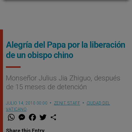
Alegría del Papa por la liberación
de un obispo chino
Monseñor Julius Jia Zhiguo, después
de 15 meses de detención
JULIO 14, 2010 00:00
ZENIT STAFF
CIUDAD DEL
VATICANO
W
M
F
T
S
h
e
a
w
h
a
s
c
i
a
t
s
e
t
r
Share this Entry