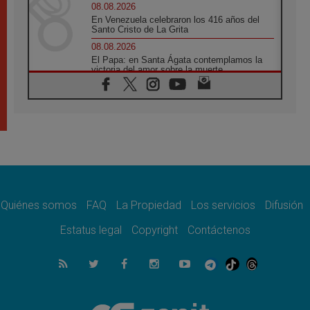
08.08.2026
En Venezuela celebraron los 416 años del
Santo Cristo de La Grita
08.08.2026
El Papa: en Santa Ágata contemplamos la
victoria del amor sobre la muerte
08.08.2026
León XIV visitará el Santuario de la Madre
del Buen Consejo de Genazzano
07.08.2026
Filipinas: el Vicariato Apostólico de Calapán
se convierte en diócesis
07.08.2026
Honduras: Los desplazados invisibles de una
crisis olvidada
Quiénes somos
FAQ
La Propiedad
Los servicios
Difusión
07.08.2026
Bokalic: "En Argentina el Papa León señalará
Estatus legal
Copyright
Contáctenos
el compromiso del cristiano"
07.08.2026
La matanza de niños en Gaza no cesa: 300
muertos en 300 días
07.08.2026
Tagle: La guerra desfigura el mundo, solo la