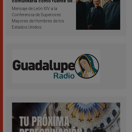
comunitaria como fuente de
inspiración y santificación
Mensaje de León XIV a la
Conferencia de Superiores
Mayores de Hombres de los
Estados Unidos