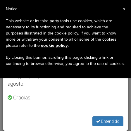
ES
Notice
×
x
Aviso importante
This website or its third party tools use cookies, which are
necessary to its functioning and required to achieve the
Del 27 de julio al 7 de agosto haremos la pausa
purposes illustrated in the cookie policy. If you want to know
anual, aprovechando que en el periodo de verano
more or withdraw your consent to all or some of the cookies,
please refer to the
cookie policy
.
se generan menos informaciones y también el
consumo de las mismas disminuye.
By closing this banner, scrolling this page, clicking a link or
continuing to browse otherwise, you agree to the use of cookies.
Retomamos el trabajo ordinario de las ediciones
en inglés y español de ZENIT el lunes 10 de
agosto.
Gracias.
Entendido