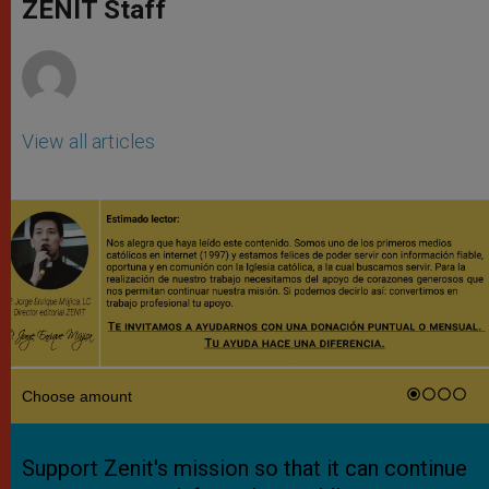
p
g
o
r
ZENIT Staff
p
e
k
r
View all articles