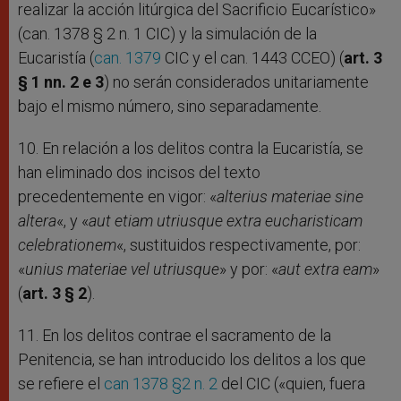
realizar la acción litúrgica del Sacrificio Eucarístico»
(can. 1378 § 2 n. 1 CIC) y la simulación de la
Eucaristía (
can. 1379
CIC y el can. 1443 CCEO) (
art. 3
§ 1 nn. 2 e 3
) no serán considerados unitariamente
bajo el mismo número, sino separadamente.
10. En relación a los delitos contra la Eucaristía, se
han eliminado dos incisos del texto
precedentemente en vigor: «
alterius materiae sine
altera
«, y «
aut etiam utriusque extra eucharisticam
celebrationem
«, sustituidos respectivamente, por:
«
unius materiae vel utriusque
» y por: «
aut extra eam
»
(
art. 3 § 2
).
11. En los delitos contrae el sacramento de la
Penitencia, se han introducido los delitos a los que
se refiere el
can 1378 §2 n. 2
del CIC («quien, fuera