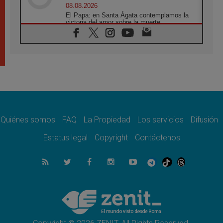
08.08.2026
El Papa: en Santa Ágata contemplamos la
victoria del amor sobre la muerte
08.08.2026
León XIV visitará el Santuario de la Madre
del Buen Consejo de Genazzano
07.08.2026
Filipinas: el Vicariato Apostólico de Calapán
se convierte en diócesis
07.08.2026
Honduras: Los desplazados invisibles de una
crisis olvidada
Quiénes somos
FAQ
La Propiedad
Los servicios
Difusión
07.08.2026
Bokalic: "En Argentina el Papa León señalará
Estatus legal
Copyright
Contáctenos
el compromiso del cristiano"
07.08.2026
La matanza de niños en Gaza no cesa: 300
muertos en 300 días
07.08.2026
Tagle: La guerra desfigura el mundo, solo la
revelación de Dios lo transfigura