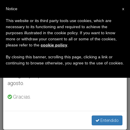
ES
Notice
×
x
Aviso importante
This website or its third party tools use cookies, which are
necessary to its functioning and required to achieve the
Del 27 de julio al 7 de agosto haremos la pausa
purposes illustrated in the cookie policy. If you want to know
anual, aprovechando que en el periodo de verano
more or withdraw your consent to all or some of the cookies,
please refer to the
cookie policy
.
se generan menos informaciones y también el
consumo de las mismas disminuye.
By closing this banner, scrolling this page, clicking a link or
continuing to browse otherwise, you agree to the use of cookies.
Retomamos el trabajo ordinario de las ediciones
en inglés y español de ZENIT el lunes 10 de
agosto.
Gracias.
Entendido