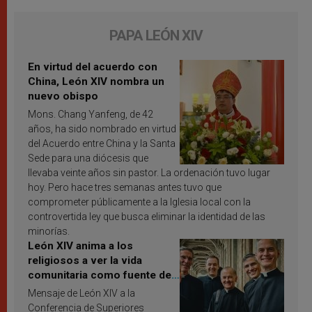
PAPA LEÓN XIV
En virtud del acuerdo con
China, León XIV nombra un
nuevo obispo
Mons. Chang Yanfeng, de 42
años, ha sido nombrado en virtud
del Acuerdo entre China y la Santa
Sede para una diócesis que
llevaba veinte años sin pastor. La ordenación tuvo lugar
hoy. Pero hace tres semanas antes tuvo que
comprometer públicamente a la Iglesia local con la
controvertida ley que busca eliminar la identidad de las
minorías.
León XIV anima a los
religiosos a ver la vida
comunitaria como fuente de
inspiración y santificación
Mensaje de León XIV a la
Conferencia de Superiores