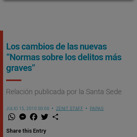
Los cambios de las nuevas
“Normas sobre los delitos más
graves”
Relación publicada por la Santa Sede
JULIO 15, 2010 00:00
ZENIT STAFF
PAPAS
W
M
F
T
S
h
e
a
w
h
a
s
c
i
a
t
s
e
t
r
Share this Entry
s
e
b
t
e