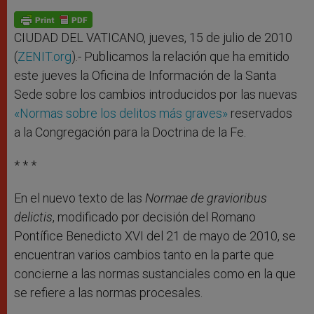
A
n
o
e
p
g
o
r
p
e
k
r
CIUDAD DEL VATICANO, jueves, 15 de julio de 2010
(
ZENIT.org
).- Publicamos la relación que ha emitido
este jueves la Oficina de Información de la Santa
Sede sobre los cambios introducidos por las nuevas
«Normas sobre los delitos más graves»
reservados
a la Congregación para la Doctrina de la Fe.
* * *
En el nuevo texto de las
Normae de gravioribus
delictis
, modificado por decisión del Romano
Pontífice Benedicto XVI del 21 de mayo de 2010, se
encuentran varios cambios tanto en la parte que
concierne a las normas sustanciales como en la que
se refiere a las normas procesales.