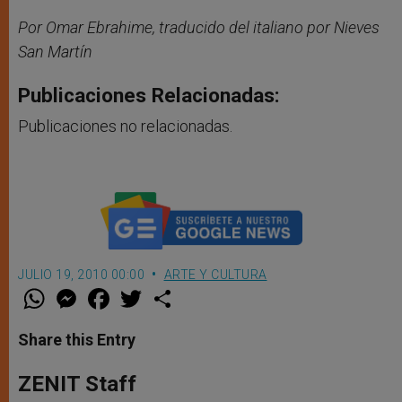
Por Omar Ebrahime, traducido del italiano por Nieves
San Martín
Publicaciones Relacionadas:
Publicaciones no relacionadas.
JULIO 19, 2010 00:00
ARTE Y CULTURA
W
M
F
T
S
h
e
a
w
h
a
s
c
i
a
t
s
e
t
r
Share this Entry
s
e
b
t
e
A
n
o
e
p
g
o
r
ZENIT Staff
p
e
k