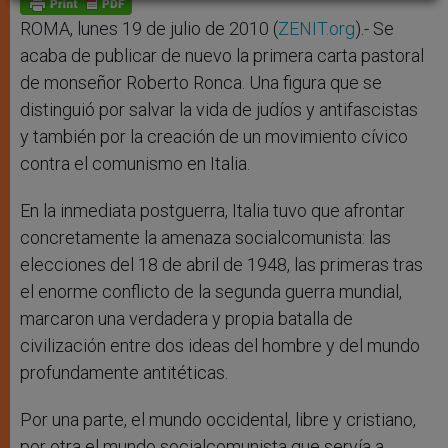
p
e
k
r
ROMA, lunes 19 de julio de 2010 (
ZENIT.org
).- Se
acaba de publicar de nuevo la primera carta pastoral
de monseñor Roberto Ronca. Una figura que se
distinguió por salvar la vida de judíos y antifascistas
y también por la creación de un movimiento cívico
contra el comunismo en Italia.
En la inmediata postguerra, Italia tuvo que afrontar
concretamente la amenaza socialcomunista: las
elecciones del 18 de abril de 1948, las primeras tras
el enorme conflicto de la segunda guerra mundial,
marcaron una verdadera y propia batalla de
civilización entre dos ideas del hombre y del mundo
profundamente antitéticas.
Por una parte, el mundo occidental, libre y cristiano,
por otra el mundo socialcomunista que servía a