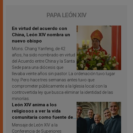
PAPA LEÓN XIV
En virtud del acuerdo con
China, León XIV nombra un
nuevo obispo
Mons. Chang Yanfeng, de 42
años, ha sido nombrado en virtud
del Acuerdo entre China y la Santa
Sede para una diócesis que
llevaba veinte años sin pastor. La ordenación tuvo lugar
hoy. Pero hace tres semanas antes tuvo que
comprometer públicamente a la Iglesia local con la
controvertida ley que busca eliminar la identidad de las
minorías.
León XIV anima a los
religiosos a ver la vida
comunitaria como fuente de
inspiración y santificación
Mensaje de León XIV a la
Conferencia de Superiores