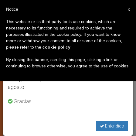
ES
Notice
×
x
Aviso importante
This website or its third party tools use cookies, which are
necessary to its functioning and required to achieve the
Del 27 de julio al 7 de agosto haremos la pausa
purposes illustrated in the cookie policy. If you want to know
Salvó a judíos y antifascistas,
anual, aprovechando que en el periodo de verano
more or withdraw your consent to all or some of the cookies,
please refer to the
cookie policy
.
se generan menos informaciones y también el
ayudó a derrotar al comunismo
consumo de las mismas disminuye.
By closing this banner, scrolling this page, clicking a link or
continuing to browse otherwise, you agree to the use of cookies.
Retomamos el trabajo ordinario de las ediciones
La historia de monseñor Roberto
en inglés y español de ZENIT el lunes 10 de
Ronca
agosto.
JULIO 19, 2010 00:00
ZENIT STAFF
ARTE Y CULTURA
Gracias.
W
M
F
T
S
h
e
a
w
h
a
s
c
i
a
t
s
e
t
r
Share this Entry
s
e
b
t
e
Entendido
A
n
o
e
p
g
o
r