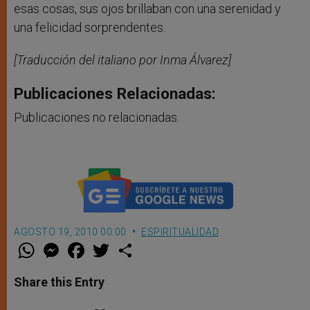
esas cosas, sus ojos brillaban con una serenidad y
una felicidad sorprendentes.
[Traducción del italiano por Inma Álvarez]
Publicaciones Relacionadas:
Publicaciones no relacionadas.
AGOSTO 19, 2010 00:00
ESPIRITUALIDAD
W
M
F
T
S
h
e
a
w
h
a
s
c
i
a
t
s
e
t
r
Share this Entry
s
e
b
t
e
A
n
o
e