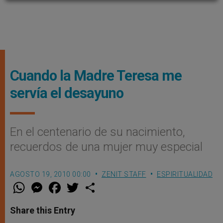
Cuando la Madre Teresa me
servía el desayuno
En el centenario de su nacimiento,
recuerdos de una mujer muy especial
AGOSTO 19, 2010 00:00
ZENIT STAFF
ESPIRITUALIDAD
W
M
F
T
S
h
e
a
w
h
a
s
c
i
a
t
s
e
t
r
Share this Entry
s
e
b
t
e