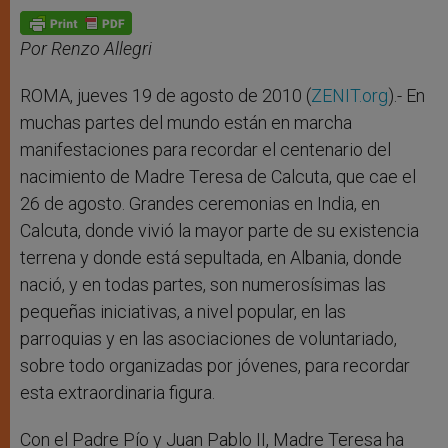
A
n
o
e
p
g
o
r
p
e
k
r
Por Renzo Allegri
ROMA, jueves 19 de agosto de 2010 (
ZENIT.org
).- En
muchas partes del mundo están en marcha
manifestaciones para recordar el centenario del
nacimiento de Madre Teresa de Calcuta, que cae el
26 de agosto. Grandes ceremonias en India, en
Calcuta, donde vivió la mayor parte de su existencia
terrena y donde está sepultada, en Albania, donde
nació, y en todas partes, son numerosísimas las
pequeñas iniciativas, a nivel popular, en las
parroquias y en las asociaciones de voluntariado,
sobre todo organizadas por jóvenes, para recordar
esta extraordinaria figura.
Con el Padre Pío y Juan Pablo II, Madre Teresa ha