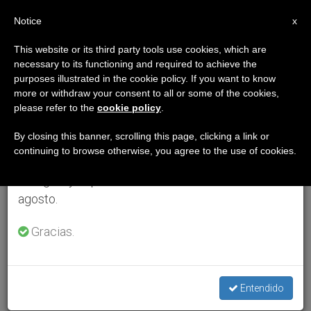
ES
Notice
×
x
Aviso importante
This website or its third party tools use cookies, which are
necessary to its functioning and required to achieve the
Del 27 de julio al 7 de agosto haremos la pausa
purposes illustrated in the cookie policy. If you want to know
anual, aprovechando que en el periodo de verano
more or withdraw your consent to all or some of the cookies,
please refer to the
cookie policy
.
se generan menos informaciones y también el
consumo de las mismas disminuye.
By closing this banner, scrolling this page, clicking a link or
continuing to browse otherwise, you agree to the use of cookies.
Retomamos el trabajo ordinario de las ediciones
en inglés y español de ZENIT el lunes 10 de
agosto.
Gracias.
Entendido