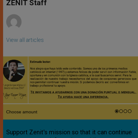
p
g
o
r
ZENIT Staff
p
e
k
r
View all articles