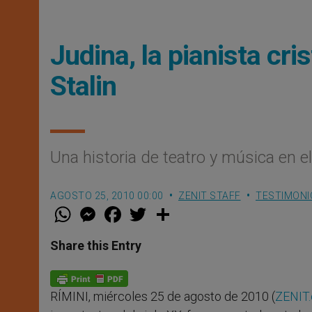
Judina, la pianista cr
Stalin
Una historia de teatro y música en e
AGOSTO 25, 2010 00:00
ZENIT STAFF
TESTIMONI
W
M
F
T
S
h
e
a
w
h
a
s
c
i
a
t
s
e
t
r
Share this Entry
s
e
b
t
e
A
n
o
e
p
g
o
r
p
e
k
RÍMINI, miércoles 25 de agosto de 2010 (
ZENIT.
r