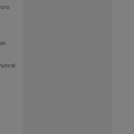
torio
ión
musical