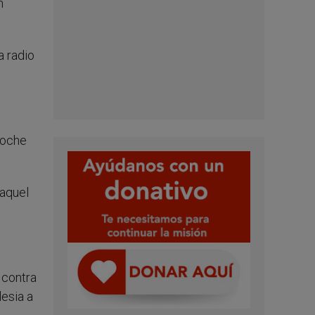
n
a radio
noche
 aquel
 contra
lesia a