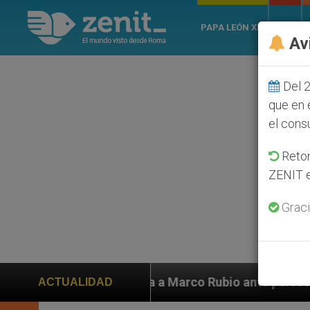
PAPA LEÓN XIV
ROMA
Av
Del 2
que en 
el cons
Retom
ZENIT e
Graci
uda a Marco Rubio ante persecución de colonos judíos q
ACTUALIDAD