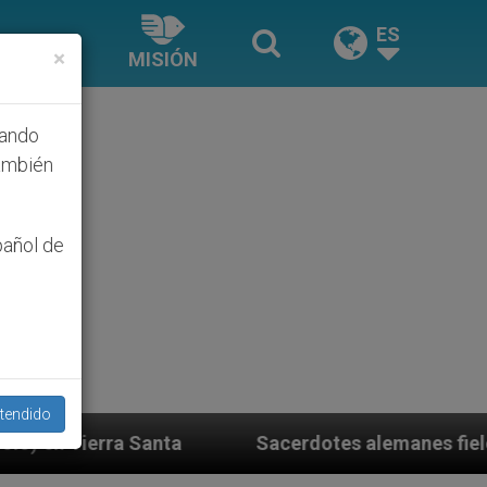
ES
×
MISIÓN
hando
ambién
pañol de
tendido
Sacerdotes alemanes fieles al Papa contestan a s