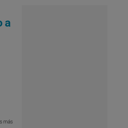
o a
sas más