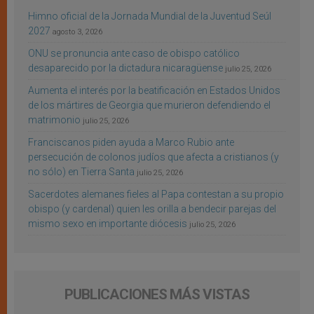
Himno oficial de la Jornada Mundial de la Juventud Seúl
2027
agosto 3, 2026
ONU se pronuncia ante caso de obispo católico
desaparecido por la dictadura nicaragüense
julio 25, 2026
Aumenta el interés por la beatificación en Estados Unidos
de los mártires de Georgia que murieron defendiendo el
matrimonio
julio 25, 2026
Franciscanos piden ayuda a Marco Rubio ante
persecución de colonos judíos que afecta a cristianos (y
no sólo) en Tierra Santa
julio 25, 2026
Sacerdotes alemanes fieles al Papa contestan a su propio
obispo (y cardenal) quien les orilla a bendecir parejas del
mismo sexo en importante diócesis
julio 25, 2026
PUBLICACIONES MÁS VISTAS