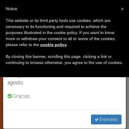
ES
Notice
×
x
Aviso importante
This website or its third party tools use cookies, which are
necessary to its functioning and required to achieve the
Del 27 de julio al 7 de agosto haremos la pausa
purposes illustrated in the cookie policy. If you want to know
Alemania: 35 padres
anual, aprovechando que en el periodo de verano
more or withdraw your consent to all or some of the cookies,
please refer to the
cookie policy
.
se generan menos informaciones y también el
condenados por objetar a la
consumo de las mismas disminuye.
educación sexual estatal
By closing this banner, scrolling this page, clicking a link or
continuing to browse otherwise, you agree to the use of cookies.
Retomamos el trabajo ordinario de las ediciones
en inglés y español de ZENIT el lunes 10 de
Asociaciones de nueve países y cuatro
agosto.
continentes defienden el derecho
Gracias.
paterno
MARZO 07, 2011 00:00
ZENIT STAFF
ARTE Y CULTURA
W
M
F
T
S
Entendido
h
e
a
w
h
a
s
c
i
a