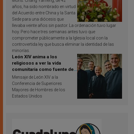
Mons. Chang Yanfeng, de 42
años, ha sido nombrado en virtud
del Acuerdo entre China y la Santa
Sede para una diócesis que
llevaba veinte años sin pastor. La ordenación tuvo lugar
hoy. Pero hace tres semanas antes tuvo que
comprometer públicamente a la Iglesia local con la
controvertida ley que busca eliminar la identidad de las
minorías.
León XIV anima a los
religiosos a ver la vida
comunitaria como fuente de
inspiración y santificación
Mensaje de León XIV a la
Conferencia de Superiores
Mayores de Hombres de los
Estados Unidos