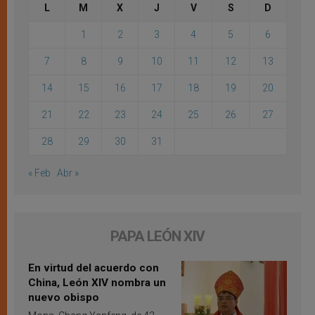
L
M
X
J
V
S
D
1
2
3
4
5
6
7
8
9
10
11
12
13
14
15
16
17
18
19
20
21
22
23
24
25
26
27
28
29
30
31
« Feb
Abr »
PAPA LEÓN XIV
En virtud del acuerdo con
China, León XIV nombra un
nuevo obispo