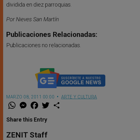
dividida en diez parroquias.
Por Nieves San Martín
Publicaciones Relacionadas:
Publicaciones no relacionadas.
MARZO 08, 2011 00:00
ARTE Y CULTURA
W
M
F
T
S
h
e
a
w
h
a
s
c
i
a
t
s
e
t
r
Share this Entry
s
e
b
t
e
A
n
o
e
p
g
o
r
ZENIT Staff
p
e
k