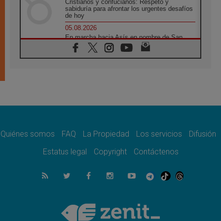
Cristianos y confucianos: Respeto y
sabiduría para afrontar los urgentes desafíos
de hoy
05.08.2026
En marcha hacia Asís en nombre de San
Francisco, a la espera de León
05.08.2026
Venezuela, Padre Pagniello: "En medio del
dolor, una Iglesia que no se rinde"
05.08.2026
La Fuerza del "Círculo de Héroes" con el
Papa en la Audiencia General
05.08.2026
Nuncio en Ucrania: Preocupa escuchar a
quienes bendicen la guerra
Quiénes somos
FAQ
La Propiedad
Los servicios
Difusión
05.08.2026
Estatus legal
Copyright
Contáctenos
Ucrania: Ataque masivo en Kyiv durante la
noche
05.08.2026
Colombo: "La visita del Papa a Argentina
llevará un mensaje de paz y dignidad
humana"
05.08.2026
Iglesia en Uruguay: la visita del Papa