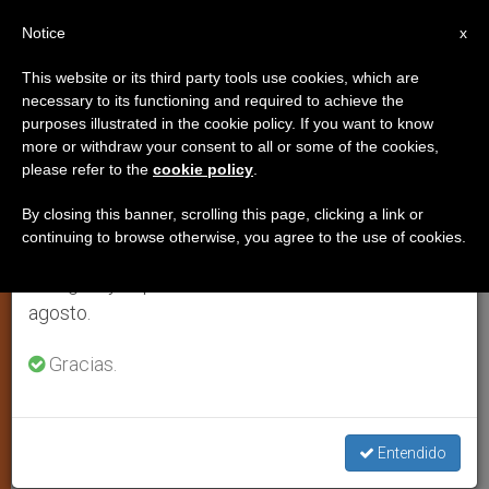
ES
Notice
×
x
Aviso importante
This website or its third party tools use cookies, which are
necessary to its functioning and required to achieve the
Del 27 de julio al 7 de agosto haremos la pausa
purposes illustrated in the cookie policy. If you want to know
Nuevo obispo en Guinea
anual, aprovechando que en el periodo de verano
more or withdraw your consent to all or some of the cookies,
please refer to the
cookie policy
.
se generan menos informaciones y también el
Ecuatorial
consumo de las mismas disminuye.
By closing this banner, scrolling this page, clicking a link or
continuing to browse otherwise, you agree to the use of cookies.
Retomamos el trabajo ordinario de las ediciones
Monseñor Juan Nsue Edjang Mayé
en inglés y español de ZENIT el lunes 10 de
estudió en Tenerife y Toledo
agosto.
MARZO 08, 2011 00:00
ZENIT STAFF
ARTE Y CULTURA
Gracias.
W
M
F
T
S
h
e
a
w
h
a
s
c
i
a
t
s
e
t
r
Share this Entry
s
e
b
t
e
Entendido
A
n
o
e
p
g
o
r