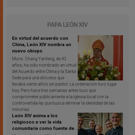
PAPA LEÓN XIV
En virtud del acuerdo con
China, León XIV nombra un
nuevo obispo
Mons. Chang Yanfeng, de 42
años, ha sido nombrado en virtud
del Acuerdo entre China y la Santa
Sede para una diócesis que
llevaba veinte años sin pastor. La ordenación tuvo lugar
hoy. Pero hace tres semanas antes tuvo que
comprometer públicamente a la Iglesia local con la
controvertida ley que busca eliminar la identidad de las
minorías.
León XIV anima a los
religiosos a ver la vida
comunitaria como fuente de
inspiración y santificación