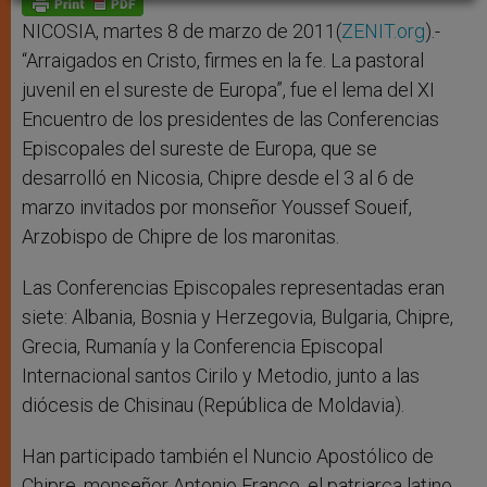
p
e
k
r
NICOSIA, martes 8 de marzo de 2011(
ZENIT.org
).-
“Arraigados en Cristo, firmes en la fe. La pastoral
juvenil en el sureste de Europa”, fue el lema del XI
Encuentro de los presidentes de las Conferencias
Episcopales del sureste de Europa, que se
desarrolló en Nicosia, Chipre desde el 3 al 6 de
marzo invitados por monseñor Youssef Soueif,
Arzobispo de Chipre de los maronitas.
Las Conferencias Episcopales representadas eran
siete: Albania, Bosnia y Herzegovia, Bulgaria, Chipre,
Grecia, Rumanía y la Conferencia Episcopal
Internacional santos Cirilo y Metodio, junto a las
diócesis de Chisinau (República de Moldavia).
Han participado también el Nuncio Apostólico de
Chipre, monseñor Antonio Franco, el patriarca latino