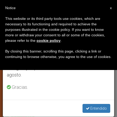
ES
Notice
×
x
Aviso importante
This website or its third party tools use cookies, which are
necessary to its functioning and required to achieve the
Del 27 de julio al 7 de agosto haremos la pausa
purposes illustrated in the cookie policy. If you want to know
¿Qué pastoral juvenil plantear en
anual, aprovechando que en el periodo de verano
more or withdraw your consent to all or some of the cookies,
please refer to the
cookie policy
.
se generan menos informaciones y también el
el sureste de Europa?
consumo de las mismas disminuye.
By closing this banner, scrolling this page, clicking a link or
continuing to browse otherwise, you agree to the use of cookies.
Retomamos el trabajo ordinario de las ediciones
Los presidentes de los episcopados de
en inglés y español de ZENIT el lunes 10 de
la región se reúnen en Chipre
agosto.
MARZO 08, 2011 00:00
ZENIT STAFF
ARTE Y CULTURA
Gracias.
W
M
F
T
S
h
e
a
w
h
a
s
c
i
a
t
s
e
t
r
Share this Entry
s
e
b
t
e
Entendido
A
n
o
e
p
g
o
r