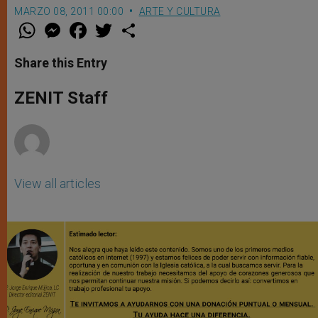
MARZO 08, 2011 00:00
ARTE Y CULTURA
W
M
F
T
S
h
e
a
w
h
a
s
c
i
a
t
s
e
t
r
Share this Entry
s
e
b
t
e
A
n
o
e
p
g
o
r
ZENIT Staff
p
e
k
r
View all articles