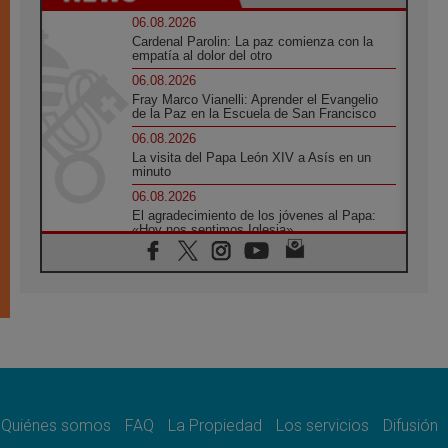
06.08.2026
Cardenal Parolin: La paz comienza con la
empatía al dolor del otro
06.08.2026
Fray Marco Vianelli: Aprender el Evangelio
de la Paz en la Escuela de San Francisco
06.08.2026
La visita del Papa León XIV a Asís en un
minuto
06.08.2026
El agradecimiento de los jóvenes al Papa:
«Hoy nos sentimos Iglesia»
06.08.2026
Líbano: Reanudan los coloquios en Roma en
medio de tensiones y ataques en el sur del
país
06.08.2026
Hiroshima y Nagasaki, 81 años después.
Comienzan "Diez Días Oración por la Paz"
06.08.2026
Pizzaballa en Asís: los cristianos quieren
paz
Quiénes somos
FAQ
La Propiedad
Los servicios
Difusión
06.08.2026