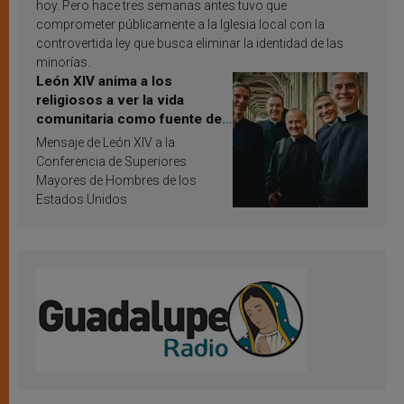
hoy. Pero hace tres semanas antes tuvo que
comprometer públicamente a la Iglesia local con la
controvertida ley que busca eliminar la identidad de las
minorías.
León XIV anima a los
religiosos a ver la vida
comunitaria como fuente de
inspiración y santificación
Mensaje de León XIV a la
Conferencia de Superiores
Mayores de Hombres de los
Estados Unidos