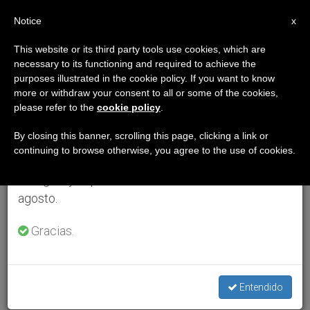
ES
Notice
×
x
Aviso importante
This website or its third party tools use cookies, which are
necessary to its functioning and required to achieve the
Del 27 de julio al 7 de agosto haremos la pausa
purposes illustrated in the cookie policy. If you want to know
anual, aprovechando que en el periodo de verano
more or withdraw your consent to all or some of the cookies,
please refer to the
cookie policy
.
se generan menos informaciones y también el
consumo de las mismas disminuye.
By closing this banner, scrolling this page, clicking a link or
continuing to browse otherwise, you agree to the use of cookies.
Retomamos el trabajo ordinario de las ediciones
en inglés y español de ZENIT el lunes 10 de
agosto.
Gracias.
Entendido