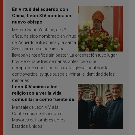
En virtud del acuerdo con
China, León XIV nombra un
nuevo obispo
Mons. Chang Yanfeng, de 42
años, ha sido nombrado en virtud
del Acuerdo entre China y la Santa
Sede para una diócesis que
llevaba veinte años sin pastor. La ordenación tuvo lugar
hoy. Pero hace tres semanas antes tuvo que
comprometer públicamente a la Iglesia local con la
controvertida ley que busca eliminar la identidad de las
minorías.
León XIV anima a los
religiosos a ver la vida
comunitaria como fuente de
inspiración y santificación
Mensaje de León XIV a la
Conferencia de Superiores
Mayores de Hombres de los
Estados Unidos