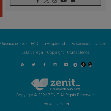
06.08.2026
León XIV: La revolución del Evangelio
derriba los muros que separan
06.08.2026
La Iglesia en Ceuta: caridad y esperanza
frente al drama migratorio
06.08.2026
La visita del Papa a Perú será un tiempo de
gracia reconciliación y esperanza
Quiénes somos
FAQ
La Propiedad
Los servicios
Difusión
06.08.2026
Estatus legal
Copyright
Contáctenos
Cardenal Rossi: "La llegada del Papa León a
Argentina es un homenaje a Francisco"
06.08.2026
En Asís, León XIV invita a los jóvenes a
«construir la civilización del amor»
05.08.2026
El cardenal Parolin en México: Toda la
sociedad necesita el mensaje del Evangelio
Copyright © 2026 ZENIT. All Rights Reserved.
https://es.zenit.org