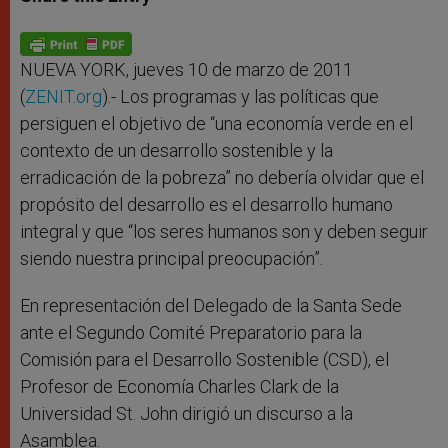
s
e
b
t
e
A
n
o
e
p
g
o
r
p
e
k
r
NUEVA YORK, jueves 10 de marzo de 2011
(
ZENIT.org
).- Los programas y las políticas que
persiguen el objetivo de “una economía verde en el
contexto de un desarrollo sostenible y la
erradicación de la pobreza” no debería olvidar que el
propósito del desarrollo es el desarrollo humano
integral y que “los seres humanos son y deben seguir
siendo nuestra principal preocupación”.
En representación del Delegado de la Santa Sede
ante el Segundo Comité Preparatorio para la
Comisión para el Desarrollo Sostenible (CSD), el
Profesor de Economía Charles Clark de la
Universidad St. John dirigió un discurso a la
Asamblea.