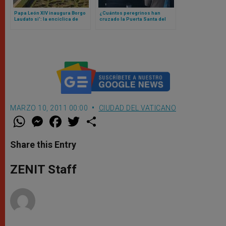
Papa León XIV inaugura Borgo
¿Cuántos peregrinos han
Laudato si’: la encíclica de
cruzado la Puerta Santa del
Francisco que se materializó
Vaticano? La cifra te va a
en un lugar
sorprender
MARZO 10, 2011 00:00
CIUDAD DEL VATICANO
W
M
F
T
S
h
e
a
w
h
a
s
c
i
a
t
s
e
t
r
Share this Entry
s
e
b
t
e
A
n
o
e
p
g
o
r
ZENIT Staff
p
e
k
r