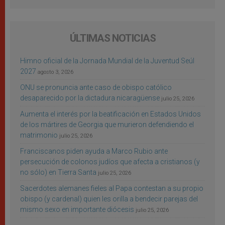
ÚLTIMAS NOTICIAS
Himno oficial de la Jornada Mundial de la Juventud Seúl
2027
agosto 3, 2026
ONU se pronuncia ante caso de obispo católico
desaparecido por la dictadura nicaragüense
julio 25, 2026
Aumenta el interés por la beatificación en Estados Unidos
de los mártires de Georgia que murieron defendiendo el
matrimonio
julio 25, 2026
Franciscanos piden ayuda a Marco Rubio ante
persecución de colonos judíos que afecta a cristianos (y
no sólo) en Tierra Santa
julio 25, 2026
Sacerdotes alemanes fieles al Papa contestan a su propio
obispo (y cardenal) quien les orilla a bendecir parejas del
mismo sexo en importante diócesis
julio 25, 2026