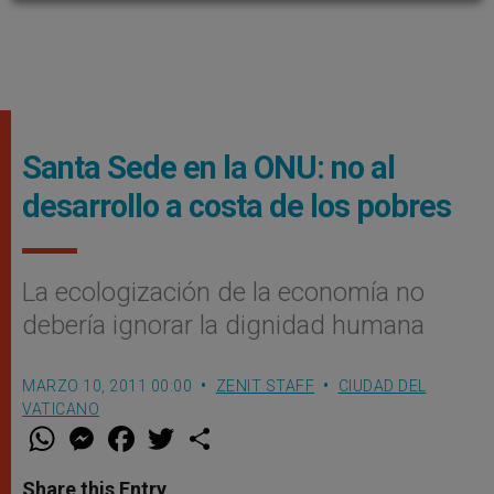
Santa Sede en la ONU: no al
desarrollo a costa de los pobres
La ecologización de la economía no
debería ignorar la dignidad humana
MARZO 10, 2011 00:00
ZENIT STAFF
CIUDAD DEL
VATICANO
W
M
F
T
S
h
e
a
w
h
a
s
c
i
a
t
s
e
t
r
Share this Entry