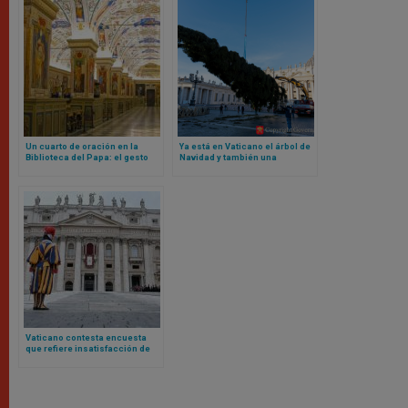
Un cuarto de oración en la
Ya está en Vaticano el árbol de
Biblioteca del Papa: el gesto
Navidad y también una
del Vaticano hacia los
pregunta con respuesta: ¿es
musulmanes desata polémica
correcto talar un árbol así?
Vaticano contesta encuesta
que refiere insatisfacción de
algunos empleados: no hay
descontento generalizado