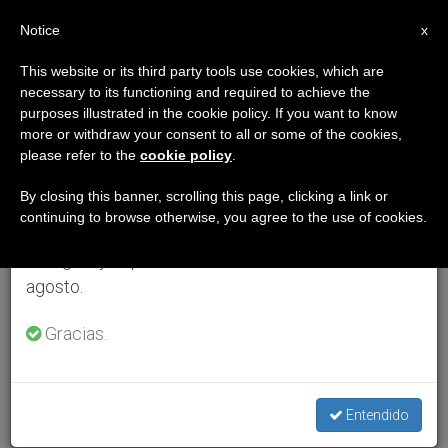
ES
Notice
×
x
Aviso importante
This website or its third party tools use cookies, which are
necessary to its functioning and required to achieve the
Del 27 de julio al 7 de agosto haremos la pausa
purposes illustrated in the cookie policy. If you want to know
anual, aprovechando que en el periodo de verano
more or withdraw your consent to all or some of the cookies,
please refer to the
cookie policy
.
se generan menos informaciones y también el
consumo de las mismas disminuye.
By closing this banner, scrolling this page, clicking a link or
continuing to browse otherwise, you agree to the use of cookies.
Retomamos el trabajo ordinario de las ediciones
en inglés y español de ZENIT el lunes 10 de
agosto.
Gracias.
Entendido