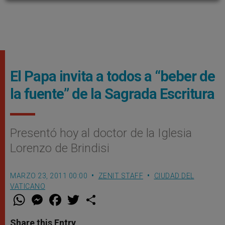
El Papa invita a todos a “beber de
la fuente” de la Sagrada Escritura
Presentó hoy al doctor de la Iglesia
Lorenzo de Brindisi
MARZO 23, 2011 00:00
ZENIT STAFF
CIUDAD DEL
VATICANO
W
M
F
T
S
h
e
a
w
h
a
s
c
i
a
t
s
e
t
r
Share this Entry