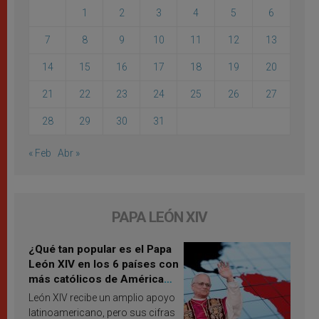
1
2
3
4
5
6
7
8
9
10
11
12
13
14
15
16
17
18
19
20
21
22
23
24
25
26
27
28
29
30
31
« Feb
Abr »
PAPA LEÓN XIV
¿Qué tan popular es el Papa
León XIV en los 6 países con
más católicos de América
Latina en 2026? Publican
León XIV recibe un amplio apoyo
resultados de investigación
latinoamericano, pero sus cifras