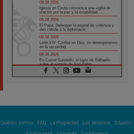
09.08.2026
Iglesia en Ceuta convoca a una vigilia de
oración por la paz y la estabilidad
09.08.2026
El Papa: Detengan la espiral de violencia y
den cabida a la diplomacia
09.08.2026
León XIV: Confiar en Dios, no desesperarnos
en la oscuridad
08.08.2026
En Castel Gandolfo, el tapiz de Raffaello
sobre el sermón de San Pablo
08.08.2026
En Colombia, «la paz no se compra con una
firma»
08.08.2026
En Venezuela celebraron los 416 años del
Santo Cristo de La Grita
08.08.2026
El Papa: en Santa Ágata contemplamos la
victoria del amor sobre la muerte
Quiénes somos
FAQ
La Propiedad
Los servicios
Difusión
08.08.2026
León XIV visitará el Santuario de la Madre
Estatus legal
Copyright
Contáctenos
del Buen Consejo de Genazzano