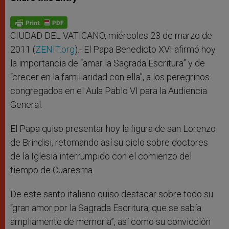
s
e
b
t
e
A
n
o
e
p
g
o
r
p
e
k
r
CIUDAD DEL VATICANO, miércoles 23 de marzo de
2011 (
ZENIT.org
).- El Papa Benedicto XVI afirmó hoy
la importancia de “amar la Sagrada Escritura” y de
“crecer en la familiaridad con ella”, a los peregrinos
congregados en el Aula Pablo VI para la Audiencia
General.
El Papa quiso presentar hoy la figura de san Lorenzo
de Brindisi, retomando así su ciclo sobre doctores
de la Iglesia interrumpido con el comienzo del
tiempo de Cuaresma.
De este santo italiano quiso destacar sobre todo su
“gran amor por la Sagrada Escritura, que se sabía
ampliamente de memoria”, así como su convicción