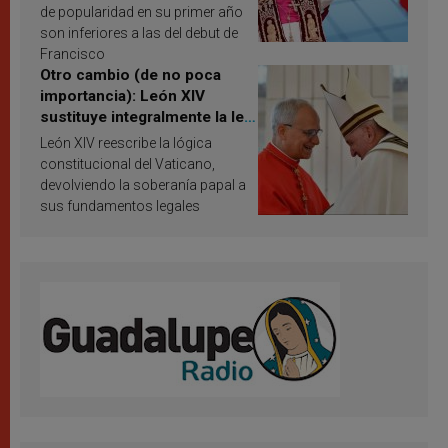
de popularidad en su primer año
son inferiores a las del debut de
Francisco
Otro cambio (de no poca
importancia): León XIV
sustituye integralmente la ley
vaticana de Papa Francisco
León XIV reescribe la lógica
constitucional del Vaticano,
devolviendo la soberanía papal a
sus fundamentos legales