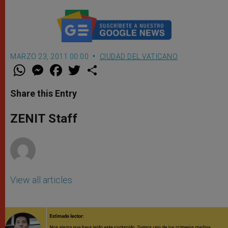
MARZO 23, 2011 00:00
CIUDAD DEL VATICANO
W
M
F
T
S
h
e
a
w
h
a
s
c
i
a
t
s
e
t
r
Share this Entry
s
e
b
t
e
A
n
o
e
p
g
o
r
ZENIT Staff
p
e
k
r
View all articles