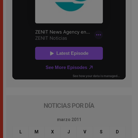
NOTICIAS POR DÍA
marzo 2011
L
M
X
J
V
S
D