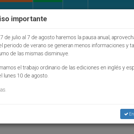
IGLESIA Y MUNDO
DOCUMENTOS
DONATIVOS
iso importante
judíos que afecta a cristianos (y no sólo) en Tierra 
7 de julio al 7 de agosto haremos la pausa anual, aprovec
el periodo de verano se generan menos informaciones y t
umo de las mismas disminuye.
 de cambio
amos el trabajo ordinario de las ediciones en inglés y es
l lunes 10 de agosto.
as.
rabajadora
En
TURA