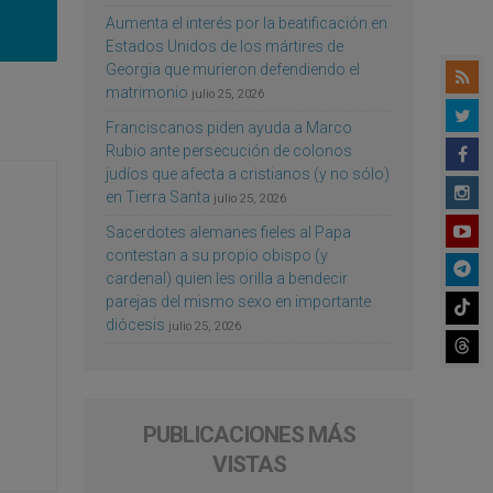
Aumenta el interés por la beatificación en
Estados Unidos de los mártires de
Georgia que murieron defendiendo el
matrimonio
julio 25, 2026
Franciscanos piden ayuda a Marco
Rubio ante persecución de colonos
judíos que afecta a cristianos (y no sólo)
en Tierra Santa
julio 25, 2026
Sacerdotes alemanes fieles al Papa
contestan a su propio obispo (y
cardenal) quien les orilla a bendecir
parejas del mismo sexo en importante
diócesis
julio 25, 2026
PUBLICACIONES MÁS
VISTAS