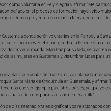
dor como voluntaria en Fe y Alegría y afirma: “Me da muc
 acompañado en el proceso de formación hayan sido mujer
es emprendemos proyectos con mucha fuerza, pero casi de
 Guatemala donde serán voluntarias en la Parroquia Santa
 la fuerza para mover el mundo, cada día lo tiene más claro
erza de mover el mundo. Mari Paz por su lado, se plantea e
ad de las mujeres en Guatemala y vislumbrar luces para un
gela Sanz que acaba de finalizar su voluntariado internaci
roquia Santa María de Chiquimula en Guatemala, y afirma: 
y tenemos que ser ejemplo para otros países, ya que yo cr
éneros no tendríamos países en vías de desarrollo”.
ón de días internacionales significativos relacionados con 