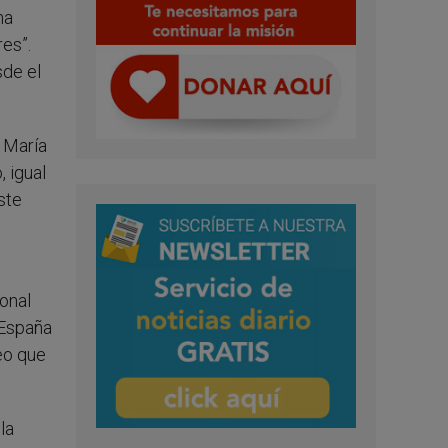
ha
es”.
sde el
 María
, igual
ste
onal
“España
eo que
la