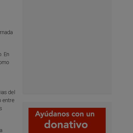
ornada
o. En
como
ias del
o entre
s
a