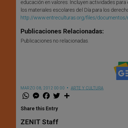
educación en valores. Incluyen actividades para
los materiales escolares del Día para los derechos
http://www.entreculturas.org/files/documento
Publicaciones Relacionadas:
Publicaciones no relacionadas.
MARZO 08, 2012 00:00
ARTE Y CULTURA
W
M
F
T
S
h
e
a
w
h
a
s
c
i
a
t
s
e
t
r
Share this Entry
s
e
b
t
e
A
n
o
e
p
g
o
r
ZENIT Staff
p
e
k