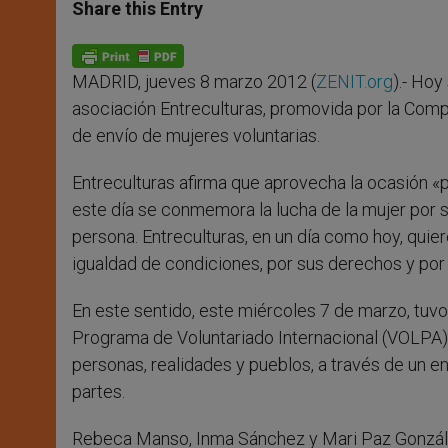
t
s
e
t
r
Share this Entry
s
e
b
t
e
A
n
o
e
p
g
o
r
p
e
k
MADRID, jueves 8 marzo 2012 (
ZENIT.org
).- Hoy
r
asociación Entreculturas, promovida por la Com
de envío de mujeres voluntarias.
Entreculturas afirma que aprovecha la ocasión «p
este día se conmemora la lucha de la mujer por s
persona. Entreculturas, en un día como hoy, quie
igualdad de condiciones, por sus derechos y por
En este sentido, este miércoles 7 de marzo, tuvo
Programa de Voluntariado Internacional (VOLPA)
personas, realidades y pueblos, a través de un e
partes.
Rebeca Manso, Inma Sánchez y Mari Paz Gonzále